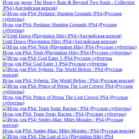
Игра на диске The Heavy Rain & Beyond Two Souls - Collection
/PS4 (Английская версия)
Игра для PS4: Predator: Hunting Grounds /PS4 (Русские
субтитры)
Until Dawn (Playstation Hits) /PS4 (Английская версия)
Игра для PS4: Nioh (Playstation Hits) /PS4 (Русские субтитры)
Игра для PS4: God Eater 3 /PS4 Русские субтитры
Игра для PS4: Syberia: The World Before / PS4 (Русская версия)
Игра для PS4: Prince of Persia The Lost Crown/ PS4 (Русские
субтитры)
Игра для PS4: Team Sonic Racing / PS4 (Русские субтитры)
Игра для PS4: Spider-Man: Miles Morales / PS4 (Русская версия)