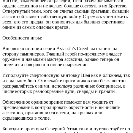
миссии, закончившейся трагедий, Шэй разочаровывается в
ордене ассасинов и не желает больше состоять в их Братстве.
Отвергнутый теми, кого он считал своими братьями, бывший
ассасин объявляет собственную войну. Стремясь уничтожить
всех, кто его предал, он становится для бывших соратников
одним из самых опасных врагов.
Особенности игры:
Впервые в истории серии Assassin’s Creed вы станете на
сторону тамплиеров. Главный герой по-прежнему владеет
оружием и навыками мастера-ассасина, однако теперь он
получит и совершенно новое снаряжение.
Используйте смертоносную винтовку Шэя как в ближнем, так
и в дальнем бою. Отвлекайте противников или безжалостно
расправляйтесь с ними, используя различные боеприпасы, в
числе которых разнообразные пули, снаряды и гранаты.
Обновленное орлиное зрение поможет вам уходить от
преследования, контролировать окрестности и вычислять
ассасинов, притаившихся в тени, на крышах или
скрывающихся в толпе.
Бороздите просторы Северной Атлантики и путешествуйте по