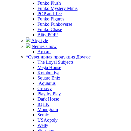
Funko Plush
Funko Mystery Minis
POP and Tee
Funko Figures
Funko Funkoverse
Funko Chase
Bitty POP!
Abystyle
Nemesis now
Архив
*Сувенирная продукция Другое
The Loyal Subjects
Mega House
Kotobukiya
Square Enix
Aquarius
Groovy
Play by Play
Dark Horse
IQHK
Monogram
Semic
USAopoly
Welly
Sideshow