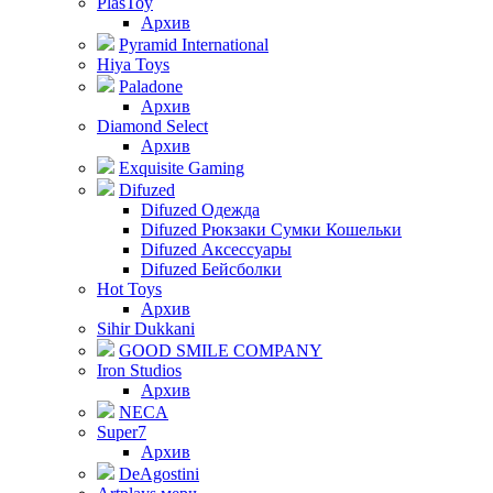
PlasToy
Архив
Pyramid International
Hiya Toys
Paladone
Архив
Diamond Select
Архив
Exquisite Gaming
Difuzed
Difuzed Одежда
Difuzed Рюкзаки Сумки Кошельки
Difuzed Аксессуары
Difuzed Бейсболки
Hot Toys
Архив
Sihir Dukkani
GOOD SMILE COMPANY
Iron Studios
Архив
NECA
Super7
Архив
DeAgostini