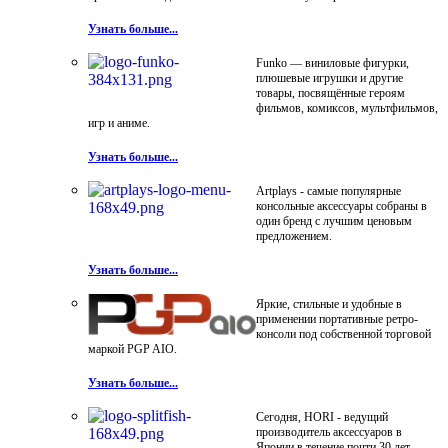
Узнать больше...
Funko — виниловые фигурки,
плюшевые игрушки и другие
товары, посвящённые героям
фильмов, комиксов, мультфильмов,
игр и аниме.
Узнать больше...
Artplays - самые популярные
консольные аксессуары собраны в
один бренд с лучшим ценовым
предложением.
Узнать больше...
Яркие, стильные и удобные в
применении портативные ретро-
консоли под собственной торговой
маркой PGP AIO.
Узнать больше...
Сегодня, HORI - ведущий
производитель аксессуаров в
Японии в течение почти 30 лет.