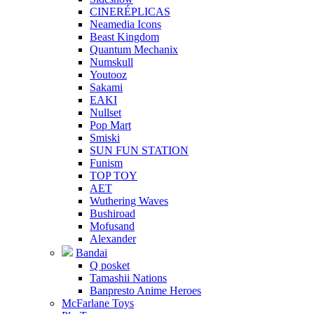
CINERÉPLICAS
Neamedia Icons
Beast Kingdom
Quantum Mechanix
Numskull
Youtooz
Sakami
EAKI
Nullset
Pop Mart
Smiski
SUN FUN STATION
Funism
TOP TOY
AET
Wuthering Waves
Bushiroad
Mofusand
Alexander
Bandai
Q posket
Tamashii Nations
Banpresto Anime Heroes
McFarlane Toys