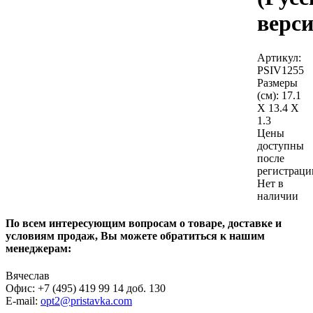
верси
Артикул:
PSIV1255
Размеры
(см):
17.1
X 13.4 X
1.3
Цены
доступны
после
регистраци
Нет в
наличии
По всем интересующим вопросам о товаре, доставке и
условиям продаж, Вы можете обратиться к нашим
менеджерам:
Вячеслав
Офис: +7 (495) 419 99 14 доб. 130
E-mail:
opt2@pristavka.com