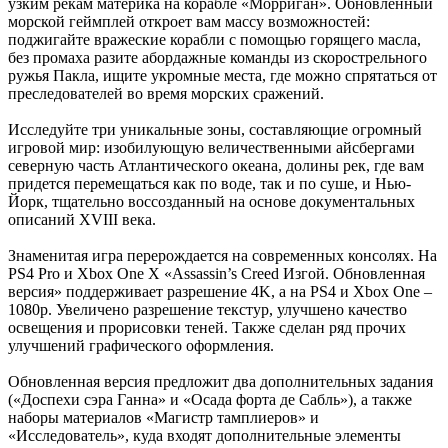
узким рекам материка на корабле «Морриган». Обновленный
морской геймплей откроет вам массу возможностей:
поджигайте вражеские корабли с помощью горящего масла,
без промаха разите абордажные команды из скорострельного
ружья Пакла, ищите укромные места, где можно спрятаться от
преследователей во время морских сражений.
Исследуйте три уникальные зоны, составляющие огромный
игровой мир: изобилующую величественными айсбергами
северную часть Атлантического океана, долины рек, где вам
придется перемещаться как по воде, так и по суше, и Нью-
Йорк, тщательно воссозданный на основе документальных
описаний XVIII века.
Знаменитая игра перерождается на современных консолях. На
PS4 Pro и Xbox One X «Assassin’s Creed Изгой. Обновленная
версия» поддерживает разрешение 4K, а на PS4 и Xbox One –
1080р. Увеличено разрешение текстур, улучшено качество
освещения и прорисовки теней. Также сделан ряд прочих
улучшений графического оформления.
Обновленная версия предложит два дополнительных задания
(«Доспехи сэра Ганна» и «Осада форта де Сабль»), а также
наборы материалов «Магистр тамплиеров» и
«Исследователь», куда входят дополнительные элементы