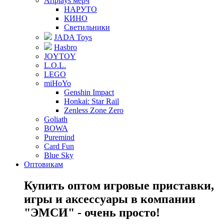
Artplays мерч
НАРУТО
КИНО
Светильники
JADA Toys
Hasbro
JOYTOY
L.O.L.
LEGO
miHoYo
Genshin Impact
Honkai: Star Rail
Zenless Zone Zero
Goliath
BOWA
Puremind
Card Fun
Blue Sky
Оптовикам
Купить оптом игровые приставки,
игры и аксессуары в компании
"ЭМСИ" - очень просто!