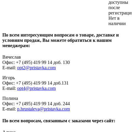
доступны
после
регистраци
Нет в
наличии
По всем интересующим вопросам о товаре, доставке и
условиям продаж, Вы можете обратиться к нашим
менеджерам:
Вячеслав
Офис: +7 (495) 419 99 14 доб. 130
E-mail:
opt2@pristavka.com
Игорь
Офис: +7 (495) 419 99 14 доб.131
E-mail:
opt4@pristavka.com
Полина
Офис: +7 (495) 419 99 14 доб. 244
E-mail:
p.hrustaleva@pristavka.com
По всем вопросам, связанным с заказами через сайт: