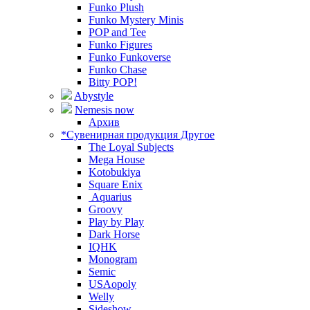
Funko Plush
Funko Mystery Minis
POP and Tee
Funko Figures
Funko Funkoverse
Funko Chase
Bitty POP!
Abystyle
Nemesis now
Архив
*Сувенирная продукция Другое
The Loyal Subjects
Mega House
Kotobukiya
Square Enix
Aquarius
Groovy
Play by Play
Dark Horse
IQHK
Monogram
Semic
USAopoly
Welly
Sideshow