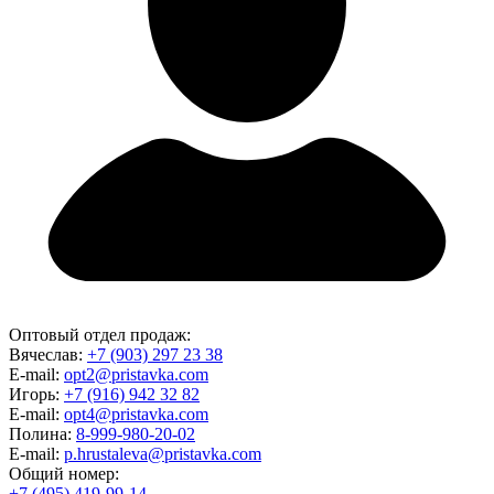
Оптовый отдел продаж:
Вячеслав:
+7 (903) 297 23 38
E-mail:
opt2@pristavka.com
Игорь:
+7 (916) 942 32 82
E-mail:
opt4@pristavka.com
Полина:
8-999-980-20-02
E-mail:
p.hrustaleva@pristavka.com
Общий номер:
+7 (495) 419-99-14