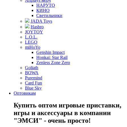
Artplays мерч
НАРУТО
КИНО
Светильники
JADA Toys
Hasbro
JOYTOY
L.O.L.
LEGO
miHoYo
Genshin Impact
Honkai: Star Rail
Zenless Zone Zero
Goliath
BOWA
Puremind
Card Fun
Blue Sky
Оптовикам
Купить оптом игровые приставки,
игры и аксессуары в компании
"ЭМСИ" - очень просто!