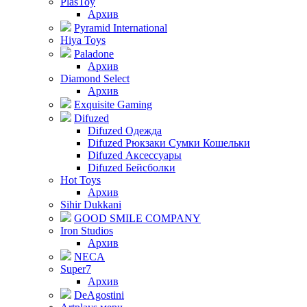
PlasToy
Архив
Pyramid International
Hiya Toys
Paladone
Архив
Diamond Select
Архив
Exquisite Gaming
Difuzed
Difuzed Одежда
Difuzed Рюкзаки Сумки Кошельки
Difuzed Аксессуары
Difuzed Бейсболки
Hot Toys
Архив
Sihir Dukkani
GOOD SMILE COMPANY
Iron Studios
Архив
NECA
Super7
Архив
DeAgostini