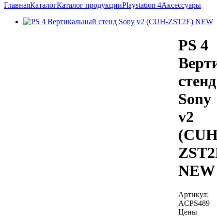
Главная
Каталог
Каталог продукции
Playstation 4
Аксессуары
PS 4
Верт
стенд
Sony
v2
(CUH
ZST2
NEW
Артикул:
ACPS489
Цены