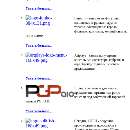
Узнать больше...
Funko — виниловые фигурки,
плюшевые игрушки и другие
товары, посвящённые героям
фильмов, комиксов, мультфильмов,
игр и аниме.
Узнать больше...
Artplays - самые популярные
консольные аксессуары собраны в
один бренд с лучшим ценовым
предложением.
Узнать больше...
Яркие, стильные и удобные в
применении портативные ретро-
консоли под собственной торговой
маркой PGP AIO.
Узнать больше...
Сегодня, HORI - ведущий
производитель аксессуаров в
Японии в течение почти 30 лет.