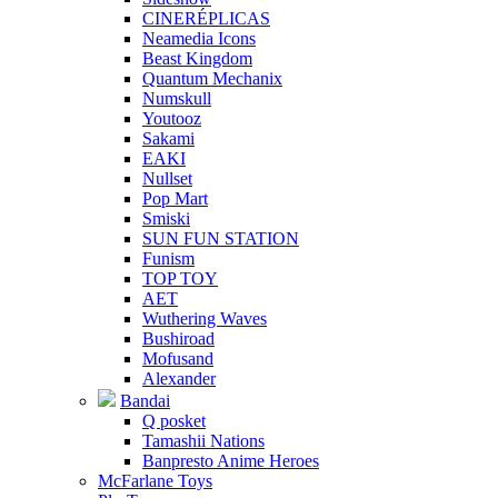
CINERÉPLICAS
Neamedia Icons
Beast Kingdom
Quantum Mechanix
Numskull
Youtooz
Sakami
EAKI
Nullset
Pop Mart
Smiski
SUN FUN STATION
Funism
TOP TOY
AET
Wuthering Waves
Bushiroad
Mofusand
Alexander
Bandai
Q posket
Tamashii Nations
Banpresto Anime Heroes
McFarlane Toys