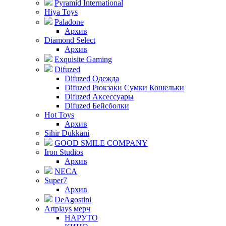
Pyramid International
Hiya Toys
Paladone
Архив
Diamond Select
Архив
Exquisite Gaming
Difuzed
Difuzed Одежда
Difuzed Рюкзаки Сумки Кошельки
Difuzed Аксессуары
Difuzed Бейсболки
Hot Toys
Архив
Sihir Dukkani
GOOD SMILE COMPANY
Iron Studios
Архив
NECA
Super7
Архив
DeAgostini
Artplays мерч
НАРУТО