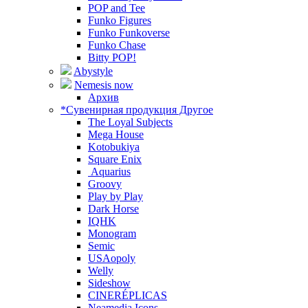
POP and Tee
Funko Figures
Funko Funkoverse
Funko Chase
Bitty POP!
Abystyle
Nemesis now
Архив
*Сувенирная продукция Другое
The Loyal Subjects
Mega House
Kotobukiya
Square Enix
Aquarius
Groovy
Play by Play
Dark Horse
IQHK
Monogram
Semic
USAopoly
Welly
Sideshow
CINERÉPLICAS
Neamedia Icons