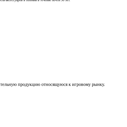
ль аксессуаров в Японии в течение почти 30 лет.
нительную продукцию относящуюся к игровому рынку.