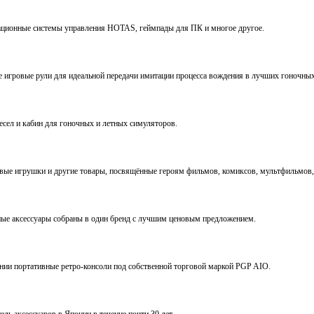
виационные системы управления HOTAS, геймпады для ПК и многое другое.
ve игровые рули для идеальной передачи имитации процесса вождения в лучших гоночны
ресел и кабин для гоночных и летных симуляторов.
е игрушки и другие товары, посвящённые героям фильмов, комиксов, мультфильмов, 
ьные аксессуары собраны в один бренд с лучшим ценовым предложением.
ении портативные ретро-консоли под собственной торговой маркой PGP AIO.