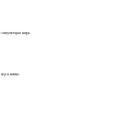
х симуляторах мира.
игр и аниме.