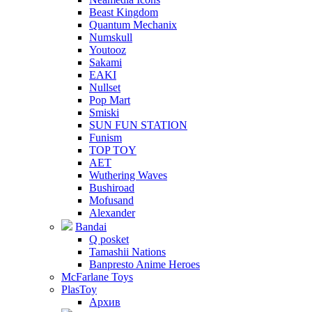
Beast Kingdom
Quantum Mechanix
Numskull
Youtooz
Sakami
EAKI
Nullset
Pop Mart
Smiski
SUN FUN STATION
Funism
TOP TOY
AET
Wuthering Waves
Bushiroad
Mofusand
Alexander
Bandai
Q posket
Tamashii Nations
Banpresto Anime Heroes
McFarlane Toys
PlasToy
Архив