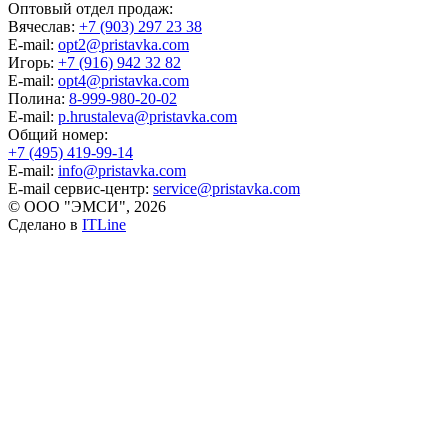
Оптовый отдел продаж:
Вячеслав:
+7 (903) 297 23 38
E-mail:
opt2@pristavka.com
Игорь:
+7 (916) 942 32 82
E-mail:
opt4@pristavka.com
Полина:
8-999-980-20-02
E-mail:
p.hrustaleva@pristavka.com
Общий номер:
+7 (495) 419-99-14
E-mail:
info@pristavka.com
E-mail сервис-центр:
service@pristavka.com
© ООО "ЭМСИ", 2026
Сделано в
ITLine