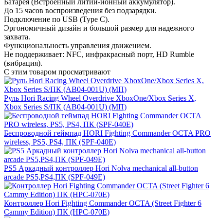
Батарея (Встроенный литий-ионный аккумулятор).
До 15 часов воспроизведения без подзарядки.
Подключение по USB (Type C).
Эргономичный дизайн и большой размер для надежного
захвата.
Функциональность управления движением.
Не поддерживает: NFC, инфракрасный порт, HD Rumble
(вибрация).
С этим товаром просматривают
Руль Hori Racing Wheel Overdrive XboxOne/Xbox Series X,
Xbox Series S/ПК (AB04-001U) (МП)
Беспроводной геймпад HORI Fighting Commander OCTA PRO
wireless, PS5, PS4, ПК (SPF-040E)
PS5 Аркадный контроллер Hori Nolva mechanical all-button
arcade PS5,PS4,ПК (SPF-049E)
Контроллер Hori Fighting Commander OCTA (Street Fighter 6
Cammy Edition) ПК (HPC-070E)