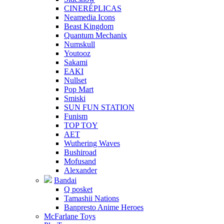
CINERÉPLICAS
Neamedia Icons
Beast Kingdom
Quantum Mechanix
Numskull
Youtooz
Sakami
EAKI
Nullset
Pop Mart
Smiski
SUN FUN STATION
Funism
TOP TOY
AET
Wuthering Waves
Bushiroad
Mofusand
Alexander
Bandai
Q posket
Tamashii Nations
Banpresto Anime Heroes
McFarlane Toys