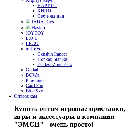
Artplays мерч
НАРУТО
КИНО
Светильники
JADA Toys
Hasbro
JOYTOY
L.O.L.
LEGO
miHoYo
Genshin Impact
Honkai: Star Rail
Zenless Zone Zero
Goliath
BOWA
Puremind
Card Fun
Blue Sky
Оптовикам
Купить оптом игровые приставки,
игры и аксессуары в компании
"ЭМСИ" - очень просто!