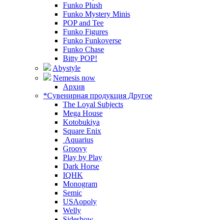
Funko Plush
Funko Mystery Minis
POP and Tee
Funko Figures
Funko Funkoverse
Funko Chase
Bitty POP!
Abystyle
Nemesis now
Архив
*Сувенирная продукция Другое
The Loyal Subjects
Mega House
Kotobukiya
Square Enix
Aquarius
Groovy
Play by Play
Dark Horse
IQHK
Monogram
Semic
USAopoly
Welly
Sideshow