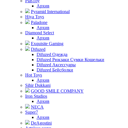
PlasToy
Архив
Pyramid International
Hiya Toys
Paladone
Архив
Diamond Select
Архив
Exquisite Gaming
Difuzed
Difuzed Одежда
Difuzed Рюкзаки Сумки Кошельки
Difuzed Аксессуары
Difuzed Бейсболки
Hot Toys
Архив
Sihir Dukkani
GOOD SMILE COMPANY
Iron Studios
Архив
NECA
Super7
Архив
DeAgostini