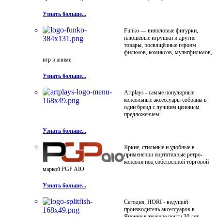
Узнать больше...
Funko — виниловые фигурки,
плюшевые игрушки и другие
товары, посвящённые героям
фильмов, комиксов, мультфильмов,
игр и аниме.
Узнать больше...
Artplays - самые популярные
консольные аксессуары собраны в
один бренд с лучшим ценовым
предложением.
Узнать больше...
Яркие, стильные и удобные в
применении портативные ретро-
консоли под собственной торговой
маркой PGP AIO.
Узнать больше...
Сегодня, HORI - ведущий
производитель аксессуаров в
Японии в течение почти 30 лет.