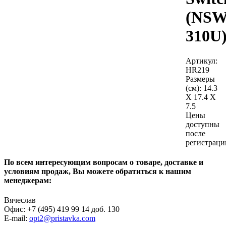
(NSW
310U
Артикул:
HR219
Размеры
(см):
14.3
X 17.4 X
7.5
Цены
доступны
после
регистраци
По всем интересующим вопросам о товаре, доставке и
условиям продаж, Вы можете обратиться к нашим
менеджерам:
Вячеслав
Офис: +7 (495) 419 99 14 доб. 130
E-mail:
opt2@pristavka.com