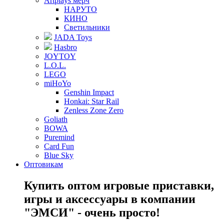
Artplays мерч
НАРУТО
КИНО
Светильники
JADA Toys
Hasbro
JOYTOY
L.O.L.
LEGO
miHoYo
Genshin Impact
Honkai: Star Rail
Zenless Zone Zero
Goliath
BOWA
Puremind
Card Fun
Blue Sky
Оптовикам
Купить оптом игровые приставки,
игры и аксессуары в компании
"ЭМСИ" - очень просто!