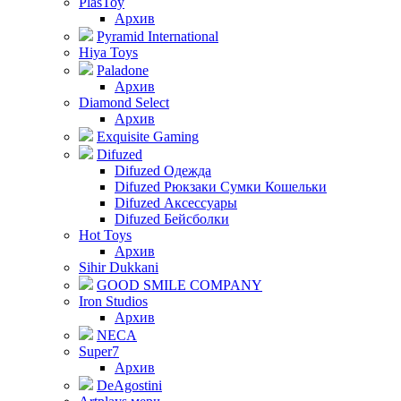
PlasToy
Архив
Pyramid International
Hiya Toys
Paladone
Архив
Diamond Select
Архив
Exquisite Gaming
Difuzed
Difuzed Одежда
Difuzed Рюкзаки Сумки Кошельки
Difuzed Аксессуары
Difuzed Бейсболки
Hot Toys
Архив
Sihir Dukkani
GOOD SMILE COMPANY
Iron Studios
Архив
NECA
Super7
Архив
DeAgostini