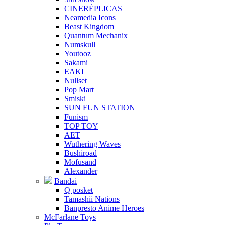
CINERÉPLICAS
Neamedia Icons
Beast Kingdom
Quantum Mechanix
Numskull
Youtooz
Sakami
EAKI
Nullset
Pop Mart
Smiski
SUN FUN STATION
Funism
TOP TOY
AET
Wuthering Waves
Bushiroad
Mofusand
Alexander
Bandai
Q posket
Tamashii Nations
Banpresto Anime Heroes
McFarlane Toys