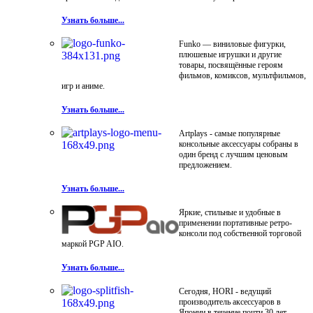
Узнать больше...
Funko — виниловые фигурки,
плюшевые игрушки и другие
товары, посвящённые героям
фильмов, комиксов, мультфильмов,
игр и аниме.
Узнать больше...
Artplays - самые популярные
консольные аксессуары собраны в
один бренд с лучшим ценовым
предложением.
Узнать больше...
Яркие, стильные и удобные в
применении портативные ретро-
консоли под собственной торговой
маркой PGP AIO.
Узнать больше...
Сегодня, HORI - ведущий
производитель аксессуаров в
Японии в течение почти 30 лет.