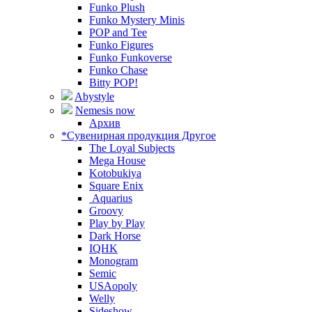
Funko Plush
Funko Mystery Minis
POP and Tee
Funko Figures
Funko Funkoverse
Funko Chase
Bitty POP!
Abystyle
Nemesis now
Архив
*Сувенирная продукция Другое
The Loyal Subjects
Mega House
Kotobukiya
Square Enix
Aquarius
Groovy
Play by Play
Dark Horse
IQHK
Monogram
Semic
USAopoly
Welly
Sideshow