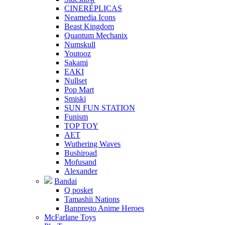
CINERÉPLICAS
Neamedia Icons
Beast Kingdom
Quantum Mechanix
Numskull
Youtooz
Sakami
EAKI
Nullset
Pop Mart
Smiski
SUN FUN STATION
Funism
TOP TOY
AET
Wuthering Waves
Bushiroad
Mofusand
Alexander
Bandai
Q posket
Tamashii Nations
Banpresto Anime Heroes
McFarlane Toys