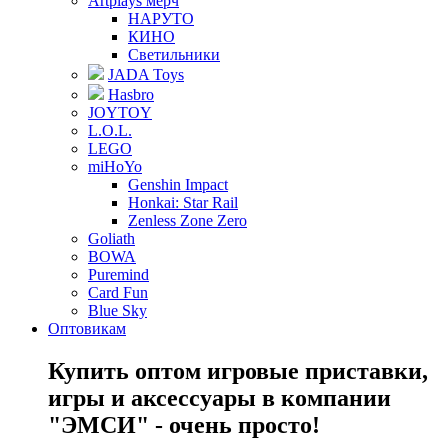
Artplays мерч
НАРУТО
КИНО
Светильники
JADA Toys
Hasbro
JOYTOY
L.O.L.
LEGO
miHoYo
Genshin Impact
Honkai: Star Rail
Zenless Zone Zero
Goliath
BOWA
Puremind
Card Fun
Blue Sky
Оптовикам
Купить оптом игровые приставки,
игры и аксессуары в компании
"ЭМСИ" - очень просто!