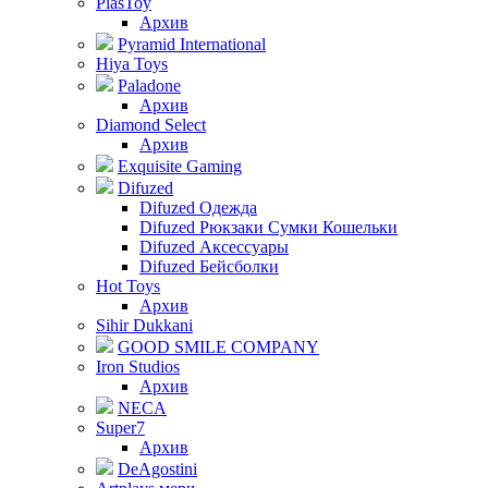
PlasToy
Архив
Pyramid International
Hiya Toys
Paladone
Архив
Diamond Select
Архив
Exquisite Gaming
Difuzed
Difuzed Одежда
Difuzed Рюкзаки Сумки Кошельки
Difuzed Аксессуары
Difuzed Бейсболки
Hot Toys
Архив
Sihir Dukkani
GOOD SMILE COMPANY
Iron Studios
Архив
NECA
Super7
Архив
DeAgostini