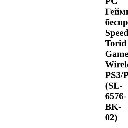
PC
Гейм
бесп
Speed
Torid
Game
Wirel
PS3/
(SL-
6576-
BK-
02)