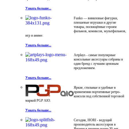
Узнать больше...
Funko — виниловые фигурки,
плюшевые игрушки и другие
товары, посвящённые героям
фильмов, комиксов, мультфильмов,
игр и аниме.
Узнать больше...
Artplays - самые популярные
консольные аксессуары собраны в
один бренд с лучшим ценовым
предложением.
Узнать больше...
Яркие, стильные и удобные в
применении портативные ретро-
консоли под собственной торговой
маркой PGP AIO.
Узнать больше...
Сегодня, HORI - ведущий
производитель аксессуаров в
Японии в течение почти 30 лет.