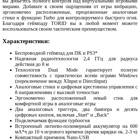
вы добьетесь полного контроля над виртуальными игровыми
мирами. Добавьте к своим ощущениям от игры вибрацию,
эргономично расположенные, прецизионные аналоговые
стики и функцию Turbo для контролируемого быстрого огня.
Благодаря геймпаду TORID вы в любой момент можете
воспользоваться своим тактическим преимуществом.
Характеристики:
Беспроводной геймпад для ПК и PS3*
Надежная радиотехнология 2,4 ГГц для радиуса
действия до 8 м
Технология Dual Mode гарантирует полную
совместимость с практически всеми играми Windows
(переключение между XInput и DirectInput)
Аналоговые стики и цифровая крестовина управления с
8 направлениями с высокой точностью
Эргономично расположенный левый стик для
комфортной игры в аналоговые игры
Два аналоговых триггера, два бампера и десять
цифровых кнопок, включая „Start“ и „Back“
Подключаемая функция турбоогня
Встроенный литиево-полимерный аккумулятор на 600
мА*ч до 10 ч игрового времени (время зарядки ок. 2-3 ч)
Компактный приемник Nano-USB