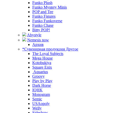
Funko Plush
Funko Mystery Minis
POP and Tee
Funko Figures
Funko Funkoverse
Funko Chase
Bitty POP!
Abystyle
Nemesis now
Архив
*Сувенирная продукция Другое
The Loyal Subjects
Mega House
Kotobukiya
Square Enix
Aquarius
Groovy
Play by Play
Dark Horse
IQHK
Monogram
Semic
USAopoly
Welly
Sideshow