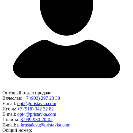
Оптовый отдел продаж:
Вячеслав:
+7 (903) 297 23 38
E-mail:
opt2@pristavka.com
Игорь:
+7 (916) 942 32 82
E-mail:
opt4@pristavka.com
Полина:
8-999-980-20-02
E-mail:
p.hrustaleva@pristavka.com
Общий номер: