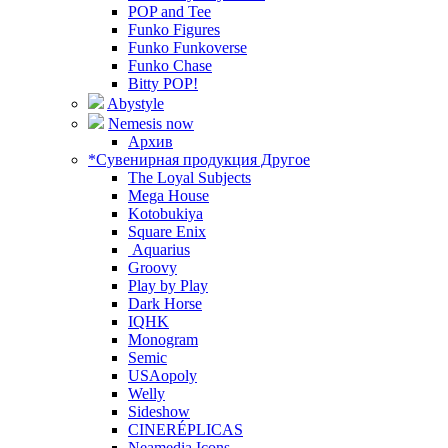
POP and Tee
Funko Figures
Funko Funkoverse
Funko Chase
Bitty POP!
Abystyle
Nemesis now
Архив
*Сувенирная продукция Другое
The Loyal Subjects
Mega House
Kotobukiya
Square Enix
Aquarius
Groovy
Play by Play
Dark Horse
IQHK
Monogram
Semic
USAopoly
Welly
Sideshow
CINERÉPLICAS
Neamedia Icons