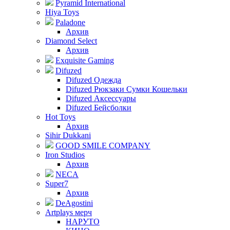
Pyramid International
Hiya Toys
Paladone
Архив
Diamond Select
Архив
Exquisite Gaming
Difuzed
Difuzed Одежда
Difuzed Рюкзаки Сумки Кошельки
Difuzed Аксессуары
Difuzed Бейсболки
Hot Toys
Архив
Sihir Dukkani
GOOD SMILE COMPANY
Iron Studios
Архив
NECA
Super7
Архив
DeAgostini
Artplays мерч
НАРУТО