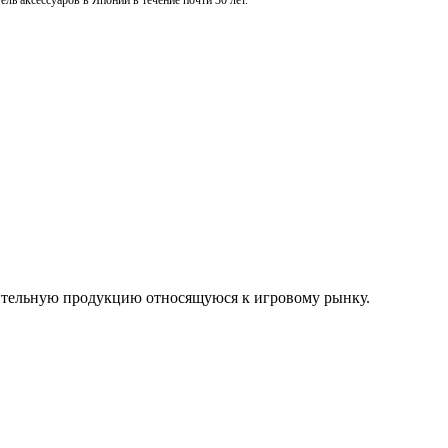
ль аксессуаров в Японии в течение почти 30 лет.
нительную продукцию относящуюся к игровому рынку.