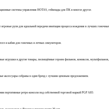
виационные системы управления HOTAS, геймпады для ПК и многое другое.
ve игровые рули для идеальной передачи имитации процесса вождения в лучших гоночны
ресел и кабин для гоночных и летных симуляторов.
е игрушки и другие товары, посвящённые героям фильмов, комиксов, мультфильмов, 
ьные аксессуары собраны в один бренд с лучшим ценовым предложением.
ении портативные ретро-консоли под собственной торговой маркой PGP AIO.