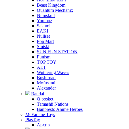
Beast Kingdom
Quantum Mechanix
Numskull
Youtooz
Sakami
EAKI
Nullset
Pop Mart
Smiski
SUN FUN STATION
Funism
TOP TOY
AET
Wuthering Waves
Bushiroad
Mofusand
Alexander
Bandai
Q posket
Tamashii Nations
Banpresto Anime Heroes
McFarlane Toys
PlasToy
Архив