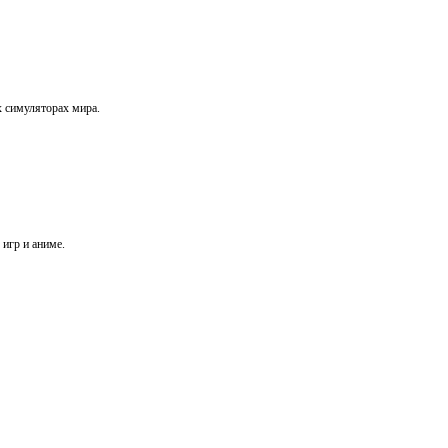
х симуляторах мира.
игр и аниме.