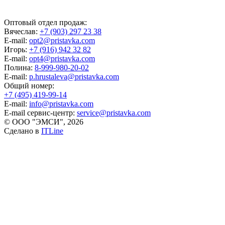
Оптовый отдел продаж:
Вячеслав:
+7 (903) 297 23 38
E-mail:
opt2@pristavka.com
Игорь:
+7 (916) 942 32 82
E-mail:
opt4@pristavka.com
Полина:
8-999-980-20-02
E-mail:
p.hrustaleva@pristavka.com
Общий номер:
+7 (495) 419-99-14
E-mail:
info@pristavka.com
E-mail сервис-центр:
service@pristavka.com
© ООО "ЭМСИ", 2026
Сделано в
ITLine