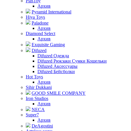
PlasToy
Архив
Pyramid International
Hiya Toys
Paladone
Архив
Diamond Select
Архив
Exquisite Gaming
Difuzed
Difuzed Одежда
Difuzed Рюкзаки Сумки Кошельки
Difuzed Аксессуары
Difuzed Бейсболки
Hot Toys
Архив
Sihir Dukkani
GOOD SMILE COMPANY
Iron Studios
Архив
NECA
Super7
Архив
DeAgostini