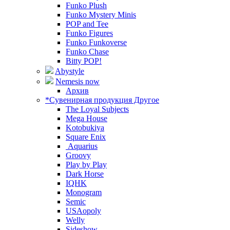
Funko Plush
Funko Mystery Minis
POP and Tee
Funko Figures
Funko Funkoverse
Funko Chase
Bitty POP!
Abystyle
Nemesis now
Архив
*Сувенирная продукция Другое
The Loyal Subjects
Mega House
Kotobukiya
Square Enix
Aquarius
Groovy
Play by Play
Dark Horse
IQHK
Monogram
Semic
USAopoly
Welly
Sideshow