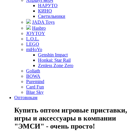
Artplays мерч
НАРУТО
КИНО
Светильники
JADA Toys
Hasbro
JOYTOY
L.O.L.
LEGO
miHoYo
Genshin Impact
Honkai: Star Rail
Zenless Zone Zero
Goliath
BOWA
Puremind
Card Fun
Blue Sky
Оптовикам
Купить оптом игровые приставки,
игры и аксессуары в компании
"ЭМСИ" - очень просто!