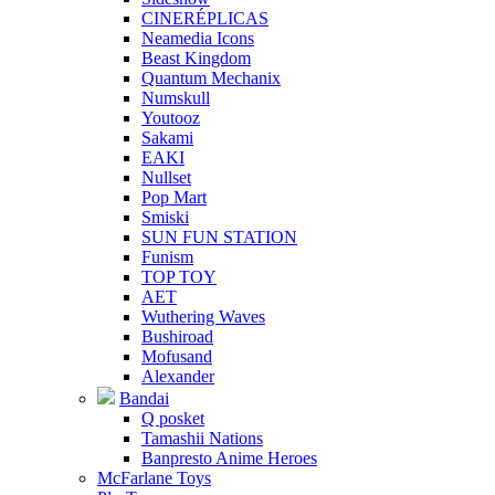
CINERÉPLICAS
Neamedia Icons
Beast Kingdom
Quantum Mechanix
Numskull
Youtooz
Sakami
EAKI
Nullset
Pop Mart
Smiski
SUN FUN STATION
Funism
TOP TOY
AET
Wuthering Waves
Bushiroad
Mofusand
Alexander
Bandai
Q posket
Tamashii Nations
Banpresto Anime Heroes
McFarlane Toys