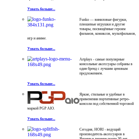
Узнать больше...
Funko — виниловые фигурки,
плюшевые игрушки и другие
товары, посвящённые героям
фильмов, комиксов, мультфильмов,
игр и аниме.
Узнать больше...
Artplays - самые популярные
консольные аксессуары собраны в
один бренд с лучшим ценовым
предложением.
Узнать больше...
Яркие, стильные и удобные в
применении портативные ретро-
консоли под собственной торговой
маркой PGP AIO.
Узнать больше...
Сегодня, HORI - ведущий
производитель аксессуаров в
Японии в течение почти 30 лет.