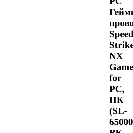
PC
Гейм
пров
Speed
Strik
NX
Game
for
PC,
ПК
(SL-
65000
BK-