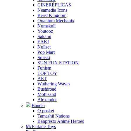
CINERÉPLICAS
Neamedia Icons
Beast Kingdom
Quantum Mechanix
Numskull
Youtooz
Sakami
EAKI
Nullset
Pop Mart
Smiski
SUN FUN STATION
Funism
TOP TOY
AET
Wuthering Waves
Bushiroad
Mofusand
Alexander
Bandai
Q posket
Tamashii Nations
Banpresto Anime Heroes
McFarlane Toys