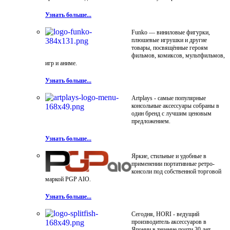
Узнать больше...
Funko — виниловые фигурки,
плюшевые игрушки и другие
товары, посвящённые героям
фильмов, комиксов, мультфильмов,
игр и аниме.
Узнать больше...
Artplays - самые популярные
консольные аксессуары собраны в
один бренд с лучшим ценовым
предложением.
Узнать больше...
Яркие, стильные и удобные в
применении портативные ретро-
консоли под собственной торговой
маркой PGP AIO.
Узнать больше...
Сегодня, HORI - ведущий
производитель аксессуаров в
Японии в течение почти 30 лет.