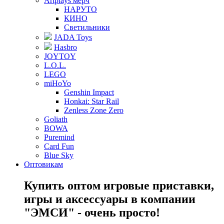
Artplays мерч
НАРУТО
КИНО
Светильники
JADA Toys
Hasbro
JOYTOY
L.O.L.
LEGO
miHoYo
Genshin Impact
Honkai: Star Rail
Zenless Zone Zero
Goliath
BOWA
Puremind
Card Fun
Blue Sky
Оптовикам
Купить оптом игровые приставки,
игры и аксессуары в компании
"ЭМСИ" - очень просто!