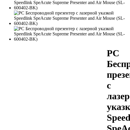
PC
Бесп
презе
с
лазе
указ
Speed
SpeA