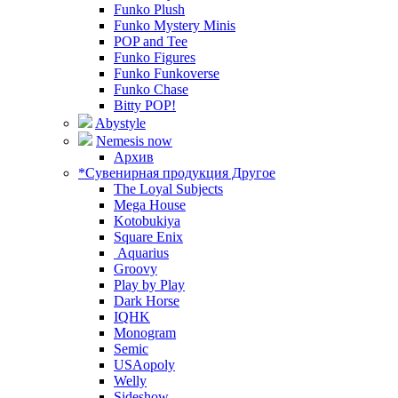
Funko Plush
Funko Mystery Minis
POP and Tee
Funko Figures
Funko Funkoverse
Funko Chase
Bitty POP!
Abystyle
Nemesis now
Архив
*Сувенирная продукция Другое
The Loyal Subjects
Mega House
Kotobukiya
Square Enix
Aquarius
Groovy
Play by Play
Dark Horse
IQHK
Monogram
Semic
USAopoly
Welly
Sideshow