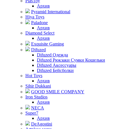
PlasToy
Архив
Pyramid International
Hiya Toys
Paladone
Архив
Diamond Select
Архив
Exquisite Gaming
Difuzed
Difuzed Одежда
Difuzed Рюкзаки Сумки Кошельки
Difuzed Аксессуары
Difuzed Бейсболки
Hot Toys
Архив
Sihir Dukkani
GOOD SMILE COMPANY
Iron Studios
Архив
NECA
Super7
Архив
DeAgostini