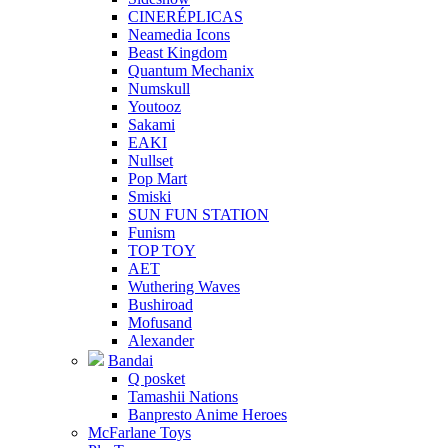
CINERÉPLICAS
Neamedia Icons
Beast Kingdom
Quantum Mechanix
Numskull
Youtooz
Sakami
EAKI
Nullset
Pop Mart
Smiski
SUN FUN STATION
Funism
TOP TOY
AET
Wuthering Waves
Bushiroad
Mofusand
Alexander
Bandai
Q posket
Tamashii Nations
Banpresto Anime Heroes
McFarlane Toys