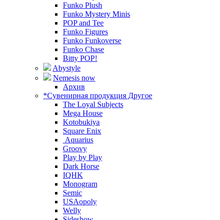
Funko Plush
Funko Mystery Minis
POP and Tee
Funko Figures
Funko Funkoverse
Funko Chase
Bitty POP!
Abystyle
Nemesis now
Архив
*Сувенирная продукция Другое
The Loyal Subjects
Mega House
Kotobukiya
Square Enix
Aquarius
Groovy
Play by Play
Dark Horse
IQHK
Monogram
Semic
USAopoly
Welly
Sideshow