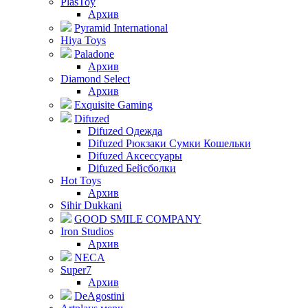
PlasToy
Архив
Pyramid International
Hiya Toys
Paladone
Архив
Diamond Select
Архив
Exquisite Gaming
Difuzed
Difuzed Одежда
Difuzed Рюкзаки Сумки Кошельки
Difuzed Аксессуары
Difuzed Бейсболки
Hot Toys
Архив
Sihir Dukkani
GOOD SMILE COMPANY
Iron Studios
Архив
NECA
Super7
Архив
DeAgostini