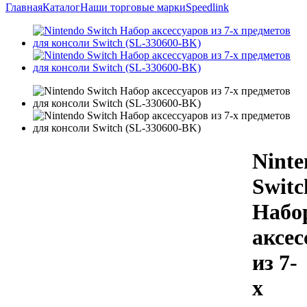
Главная
Каталог
Наши торговые марки
Speedlink
Ninte
Switc
Набо
аксеc
из 7-
х