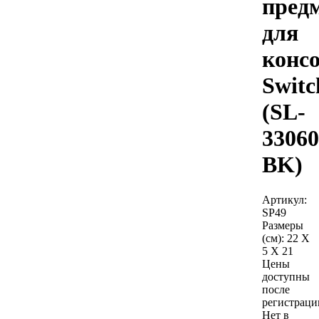
пред
для
конс
Switc
(SL-
33060
BK)
Артикул:
SP49
Размеры
(см):
22 X
5 X 21
Цены
доступны
после
регистраци
Нет в