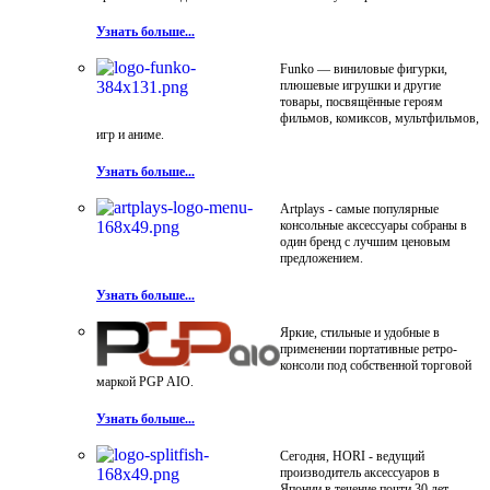
Узнать больше...
Funko — виниловые фигурки,
плюшевые игрушки и другие
товары, посвящённые героям
фильмов, комиксов, мультфильмов,
игр и аниме.
Узнать больше...
Artplays - самые популярные
консольные аксессуары собраны в
один бренд с лучшим ценовым
предложением.
Узнать больше...
Яркие, стильные и удобные в
применении портативные ретро-
консоли под собственной торговой
маркой PGP AIO.
Узнать больше...
Сегодня, HORI - ведущий
производитель аксессуаров в
Японии в течение почти 30 лет.