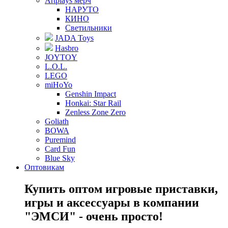
Artplays мерч
НАРУТО
КИНО
Светильники
JADA Toys
Hasbro
JOYTOY
L.O.L.
LEGO
miHoYo
Genshin Impact
Honkai: Star Rail
Zenless Zone Zero
Goliath
BOWA
Puremind
Card Fun
Blue Sky
Оптовикам
Купить оптом игровые приставки,
игры и аксессуары в компании
"ЭМСИ" - очень просто!