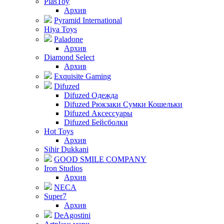
PlasToy
Архив
Pyramid International
Hiya Toys
Paladone
Архив
Diamond Select
Архив
Exquisite Gaming
Difuzed
Difuzed Одежда
Difuzed Рюкзаки Сумки Кошельки
Difuzed Аксессуары
Difuzed Бейсболки
Hot Toys
Архив
Sihir Dukkani
GOOD SMILE COMPANY
Iron Studios
Архив
NECA
Super7
Архив
DeAgostini