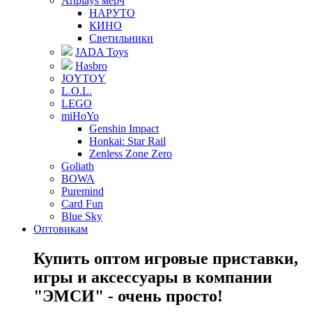
Artplays мерч
НАРУТО
КИНО
Светильники
JADA Toys
Hasbro
JOYTOY
L.O.L.
LEGO
miHoYo
Genshin Impact
Honkai: Star Rail
Zenless Zone Zero
Goliath
BOWA
Puremind
Card Fun
Blue Sky
Оптовикам
Купить оптом игровые приставки,
игры и аксессуары в компании
"ЭМСИ" - очень просто!