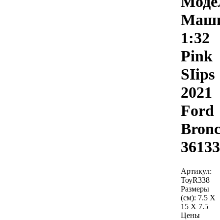
Моде
Маш
1:32
Pink
SIips
2021
Ford
Bron
36133
Артикул:
ТоуR338
Размеры
(см):
7.5 X
15 X 7.5
Цены