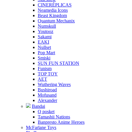
CINERÉPLICAS
Neamedia Icons
Beast Kingdom
Quantum Mechanix
Numskull
Youtooz
Sakami
EAKI
Nullset
Pop Mart
Smiski
SUN FUN STATION
Funism
TOP TOY
AET
Wuthering Waves
Bushiroad
Mofusand
Alexander
Bandai
Q posket
Tamashii Nations
Banpresto Anime Heroes
McFarlane Toys