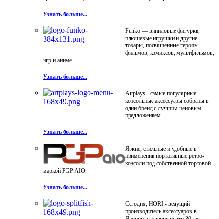
Узнать больше...
Funko — виниловые фигурки,
плюшевые игрушки и другие
товары, посвящённые героям
фильмов, комиксов, мультфильмов,
игр и аниме.
Узнать больше...
Artplays - самые популярные
консольные аксессуары собраны в
один бренд с лучшим ценовым
предложением.
Узнать больше...
Яркие, стильные и удобные в
применении портативные ретро-
консоли под собственной торговой
маркой PGP AIO.
Узнать больше...
Сегодня, HORI - ведущий
производитель аксессуаров в
Японии в течение почти 30 лет.