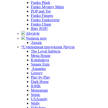
Funko Plush
Funko Mystery Minis
POP and Tee
Funko Figures
Funko Funkoverse
Funko Chase
Bitty POP!
Abystyle
Nemesis now
Архив
*Сувенирная продукция Другое
The Loyal Subjects
Mega House
Kotobukiya
Square Enix
Aquarius
Groovy
Play by Play
Dark Horse
IQHK
Monogram
Semic
USAopoly
Welly
Sideshow