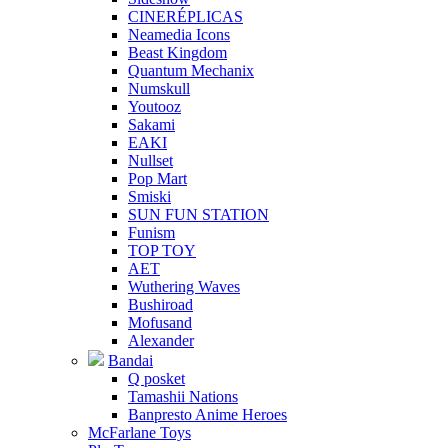
CINERÉPLICAS
Neamedia Icons
Beast Kingdom
Quantum Mechanix
Numskull
Youtooz
Sakami
EAKI
Nullset
Pop Mart
Smiski
SUN FUN STATION
Funism
TOP TOY
AET
Wuthering Waves
Bushiroad
Mofusand
Alexander
Bandai
Q posket
Tamashii Nations
Banpresto Anime Heroes
McFarlane Toys