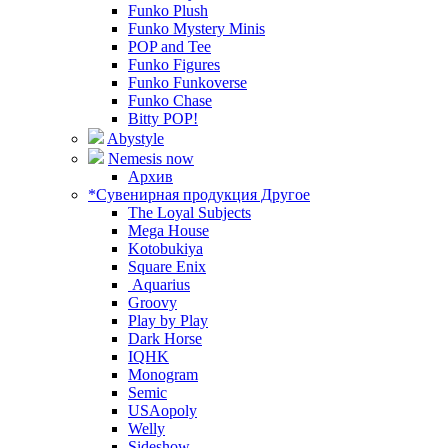
Funko Plush
Funko Mystery Minis
POP and Tee
Funko Figures
Funko Funkoverse
Funko Chase
Bitty POP!
Abystyle
Nemesis now
Архив
*Сувенирная продукция Другое
The Loyal Subjects
Mega House
Kotobukiya
Square Enix
Aquarius
Groovy
Play by Play
Dark Horse
IQHK
Monogram
Semic
USAopoly
Welly
Sideshow