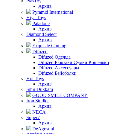
PlasToy
Архив
Pyramid International
Hiya Toys
Paladone
Архив
Diamond Select
Архив
Exquisite Gaming
Difuzed
Difuzed Одежда
Difuzed Рюкзаки Сумки Кошельки
Difuzed Аксессуары
Difuzed Бейсболки
Hot Toys
Архив
Sihir Dukkani
GOOD SMILE COMPANY
Iron Studios
Архив
NECA
Super7
Архив
DeAgostini