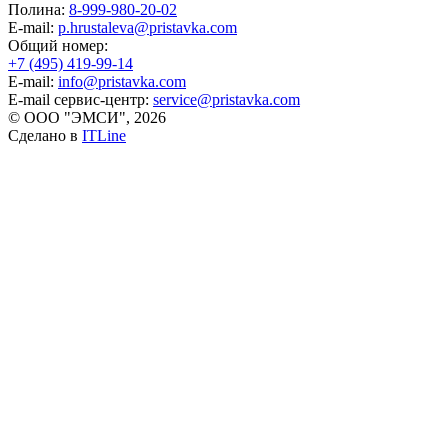
Полина:
8-999-980-20-02
E-mail:
p.hrustaleva@pristavka.com
Общий номер:
+7 (495) 419-99-14
E-mail:
info@pristavka.com
E-mail сервис-центр:
service@pristavka.com
© ООО "ЭМСИ", 2026
Сделано в
ITLine