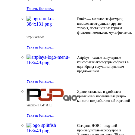
Узнать больше...
Funko — виниловые фигурки,
плюшевые игрушки и другие
товары, посвящённые героям
фильмов, комиксов, мультфильмов,
игр и аниме.
Узнать больше...
Artplays - самые популярные
консольные аксессуары собраны в
один бренд с лучшим ценовым
предложением.
Узнать больше...
Яркие, стильные и удобные в
применении портативные ретро-
консоли под собственной торговой
маркой PGP AIO.
Узнать больше...
Сегодня, HORI - ведущий
производитель аксессуаров в
Японии в течение почти 30 лет.