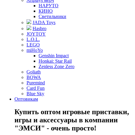
Artplays мерч
НАРУТО
КИНО
Светильники
JADA Toys
Hasbro
JOYTOY
L.O.L.
LEGO
miHoYo
Genshin Impact
Honkai: Star Rail
Zenless Zone Zero
Goliath
BOWA
Puremind
Card Fun
Blue Sky
Оптовикам
Купить оптом игровые приставки,
игры и аксессуары в компании
"ЭМСИ" - очень просто!