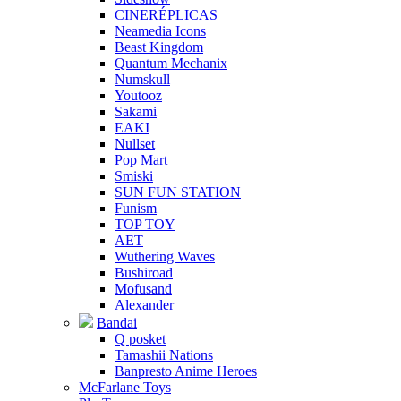
CINERÉPLICAS
Neamedia Icons
Beast Kingdom
Quantum Mechanix
Numskull
Youtooz
Sakami
EAKI
Nullset
Pop Mart
Smiski
SUN FUN STATION
Funism
TOP TOY
AET
Wuthering Waves
Bushiroad
Mofusand
Alexander
Bandai
Q posket
Tamashii Nations
Banpresto Anime Heroes
McFarlane Toys