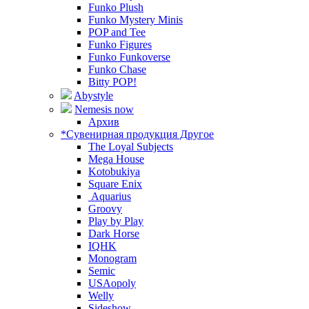
Funko Plush
Funko Mystery Minis
POP and Tee
Funko Figures
Funko Funkoverse
Funko Chase
Bitty POP!
Abystyle
Nemesis now
Архив
*Сувенирная продукция Другое
The Loyal Subjects
Mega House
Kotobukiya
Square Enix
Aquarius
Groovy
Play by Play
Dark Horse
IQHK
Monogram
Semic
USAopoly
Welly
Sideshow