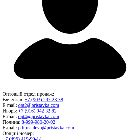
Оптовый отдел продаж:
Вячеслав:
+7 (903) 297 23 38
E-mail:
opt2@pristavka.com
Игорь:
+7 (916) 942 32 82
E-mail:
opt4@pristavka.com
Полина:
8-999-980-20-02
E-mail:
p.hrustaleva@pristavka.com
Общий номер:
+7 (495) 419-99-14