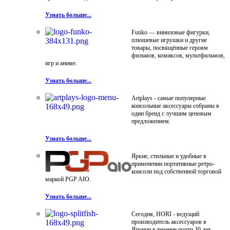
Узнать больше...
Funko — виниловые фигурки,
плюшевые игрушки и другие
товары, посвящённые героям
фильмов, комиксов, мультфильмов,
игр и аниме.
Узнать больше...
Artplays - самые популярные
консольные аксессуары собраны в
один бренд с лучшим ценовым
предложением.
Узнать больше...
Яркие, стильные и удобные в
применении портативные ретро-
консоли под собственной торговой
маркой PGP AIO.
Узнать больше...
Сегодня, HORI - ведущий
производитель аксессуаров в
Японии в течение почти 30 лет.