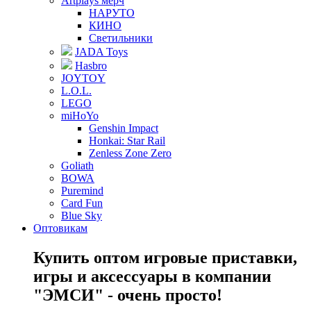
Artplays мерч
НАРУТО
КИНО
Светильники
JADA Toys
Hasbro
JOYTOY
L.O.L.
LEGO
miHoYo
Genshin Impact
Honkai: Star Rail
Zenless Zone Zero
Goliath
BOWA
Puremind
Card Fun
Blue Sky
Оптовикам
Купить оптом игровые приставки,
игры и аксессуары в компании
"ЭМСИ" - очень просто!