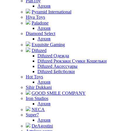
PlasToy
Архив
Pyramid International
Hiya Toys
Paladone
Архив
Diamond Select
Архив
Exquisite Gaming
Difuzed
Difuzed Одежда
Difuzed Рюкзаки Сумки Кошельки
Difuzed Аксессуары
Difuzed Бейсболки
Hot Toys
Архив
Sihir Dukkani
GOOD SMILE COMPANY
Iron Studios
Архив
NECA
Super7
Архив
DeAgostini