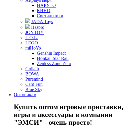
Artplays мерч
НАРУТО
КИНО
Светильники
JADA Toys
Hasbro
JOYTOY
L.O.L.
LEGO
miHoYo
Genshin Impact
Honkai: Star Rail
Zenless Zone Zero
Goliath
BOWA
Puremind
Card Fun
Blue Sky
Оптовикам
Купить оптом игровые приставки,
игры и аксессуары в компании
"ЭМСИ" - очень просто!