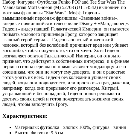
Набор Фигурка+Футболка Funko POP and Tee Star Wars The
Mandalorian Moff Gideon (M) 52703 (UT-53542) выполнен по
мотивам франшизы "Star Wars". Мофф Гидеон -
вымышленный персонаж франшизы «Звездные войны»,
впервые появившийся в телесериале Disney + «Мандалорец».
Гидеон - лидер павшей Галактической Империи, он пытается
поймать молодого пришельца Грогу, которого защищает
главный герой сериала. Гидеон - опасный и жестокий
человек, который без колебаний причиняет вред или убивает
кого-либо, чтобы получить то, что он хочет. Хотя Гидеон
возглавляет остаток Галактической Империи, он открыто
признает, что действует в собственных интересах, и в финале
первого сезона сериала он прямо заявляет мандалорцу и его
союзникам, что они не могут ему доверять, и он с радостью
готов убить их всех. Гидеон без колебаний убивает своих
людей, когда они подводят его, или просто из-за раздражения,
например, когда они прерывают его разговоры. Хитрый,
устрашающий и беспощадный, Гидеон полон решимости
достичь своих целей и готов пожертвовать жизнями своих
людей, чтобы заполучить Грогу.
Характеристики:
Материалы: футболка - хлопок 100%, фигурка - винил
Высота фигурки: 9,5 см