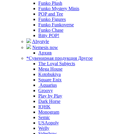
Funko Plush
Funko Mystery Minis
POP and Tee
Funko Figures
Funko Funkoverse
Funko Chase
Bitty POP!
Abystyle
Nemesis now
Архив
*Сувенирная продукция Другое
The Loyal Subjects
Mega House
Kotobukiya
Square Enix
Aquarius
Groovy
Play by Play
Dark Horse
IQHK
Monogram
Semic
USAopoly
Welly
Sideshow