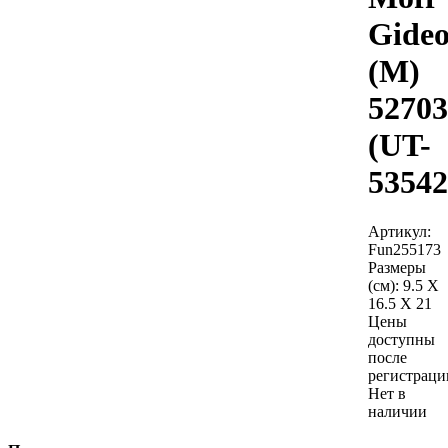
Gide
(M)
52703
(UT-
53542
Артикул:
Fun255173
Размеры
(см):
9.5 X
16.5 X 21
Цены
доступны
после
регистраци
Нет в
наличии