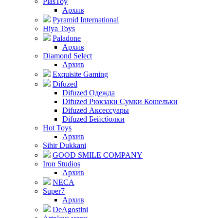
PlasToy
Архив
Pyramid International
Hiya Toys
Paladone
Архив
Diamond Select
Архив
Exquisite Gaming
Difuzed
Difuzed Одежда
Difuzed Рюкзаки Сумки Кошельки
Difuzed Аксессуары
Difuzed Бейсболки
Hot Toys
Архив
Sihir Dukkani
GOOD SMILE COMPANY
Iron Studios
Архив
NECA
Super7
Архив
DeAgostini