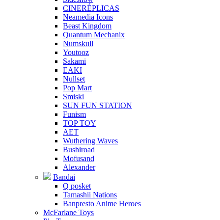
CINERÉPLICAS
Neamedia Icons
Beast Kingdom
Quantum Mechanix
Numskull
Youtooz
Sakami
EAKI
Nullset
Pop Mart
Smiski
SUN FUN STATION
Funism
TOP TOY
AET
Wuthering Waves
Bushiroad
Mofusand
Alexander
Bandai
Q posket
Tamashii Nations
Banpresto Anime Heroes
McFarlane Toys