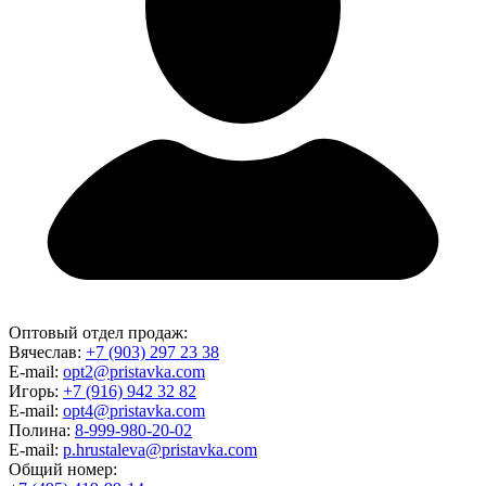
Оптовый отдел продаж:
Вячеслав:
+7 (903) 297 23 38
E-mail:
opt2@pristavka.com
Игорь:
+7 (916) 942 32 82
E-mail:
opt4@pristavka.com
Полина:
8-999-980-20-02
E-mail:
p.hrustaleva@pristavka.com
Общий номер: