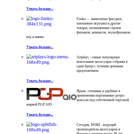
Узнать больше...
Funko — виниловые фигурки,
плюшевые игрушки и другие
товары, посвящённые героям
фильмов, комиксов, мультфильмов,
игр и аниме.
Узнать больше...
Artplays - самые популярные
консольные аксессуары собраны в
один бренд с лучшим ценовым
предложением.
Узнать больше...
Яркие, стильные и удобные в
применении портативные ретро-
консоли под собственной торговой
маркой PGP AIO.
Узнать больше...
Сегодня, HORI - ведущий
производитель аксессуаров в
Японии в течение почти 30 лет.