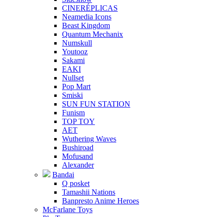
CINERÉPLICAS
Neamedia Icons
Beast Kingdom
Quantum Mechanix
Numskull
Youtooz
Sakami
EAKI
Nullset
Pop Mart
Smiski
SUN FUN STATION
Funism
TOP TOY
AET
Wuthering Waves
Bushiroad
Mofusand
Alexander
Bandai
Q posket
Tamashii Nations
Banpresto Anime Heroes
McFarlane Toys