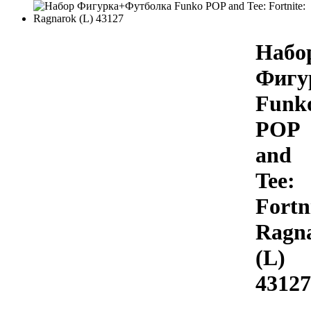
Набо
Фигу
Funk
POP
and
Tee:
Fortn
Ragn
(L)
43127