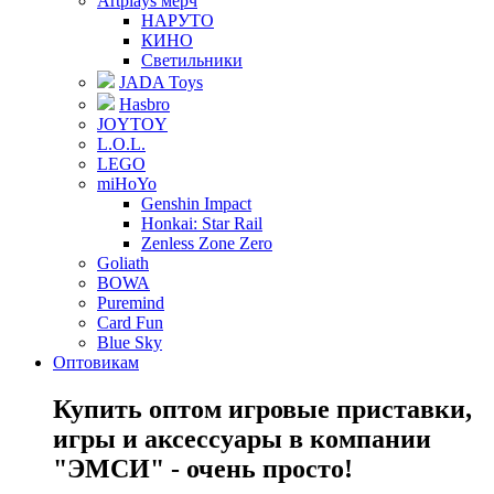
Artplays мерч
НАРУТО
КИНО
Светильники
JADA Toys
Hasbro
JOYTOY
L.O.L.
LEGO
miHoYo
Genshin Impact
Honkai: Star Rail
Zenless Zone Zero
Goliath
BOWA
Puremind
Card Fun
Blue Sky
Оптовикам
Купить оптом игровые приставки,
игры и аксессуары в компании
"ЭМСИ" - очень просто!