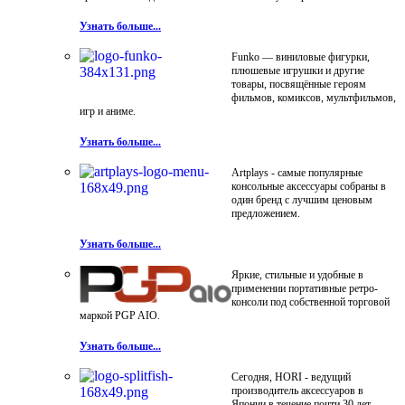
Узнать больше...
Funko — виниловые фигурки,
плюшевые игрушки и другие
товары, посвящённые героям
фильмов, комиксов, мультфильмов,
игр и аниме.
Узнать больше...
Artplays - самые популярные
консольные аксессуары собраны в
один бренд с лучшим ценовым
предложением.
Узнать больше...
Яркие, стильные и удобные в
применении портативные ретро-
консоли под собственной торговой
маркой PGP AIO.
Узнать больше...
Сегодня, HORI - ведущий
производитель аксессуаров в
Японии в течение почти 30 лет.