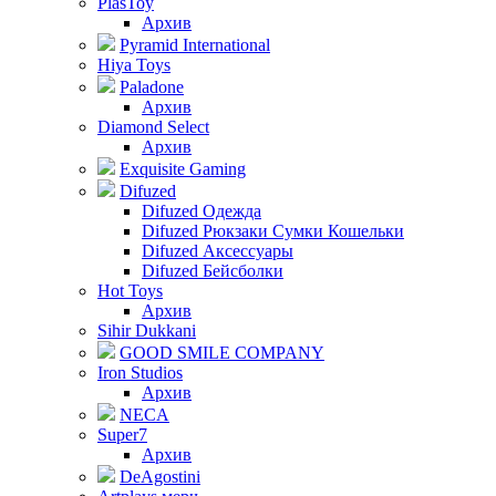
PlasToy
Архив
Pyramid International
Hiya Toys
Paladone
Архив
Diamond Select
Архив
Exquisite Gaming
Difuzed
Difuzed Одежда
Difuzed Рюкзаки Сумки Кошельки
Difuzed Аксессуары
Difuzed Бейсболки
Hot Toys
Архив
Sihir Dukkani
GOOD SMILE COMPANY
Iron Studios
Архив
NECA
Super7
Архив
DeAgostini