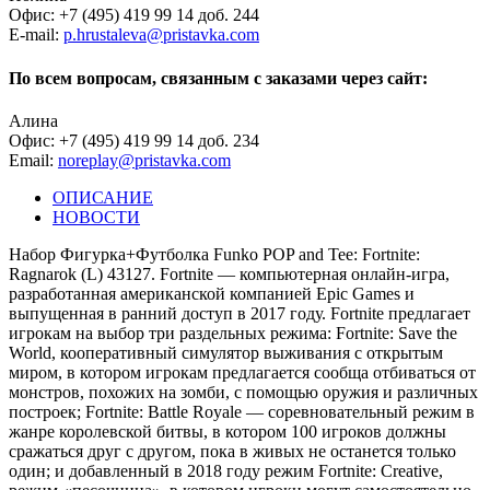
Офис: +7 (495) 419 99 14 доб. 244
E-mail:
p.hrustaleva@pristavka.com
По всем вопросам, связанным с заказами через сайт:
Алина
Офис: +7 (495) 419 99 14 доб. 234
Email:
noreplay@pristavka.com
ОПИСАНИЕ
НОВОСТИ
Набор Фигурка+Футболка Funko POP and Tee: Fortnite:
Ragnarok (L) 43127. Fortnite — компьютерная онлайн-игра,
разработанная американской компанией Epic Games и
выпущенная в ранний доступ в 2017 году. Fortnite предлагает
игрокам на выбор три раздельных режима: Fortnite: Save the
World, кооперативный симулятор выживания с открытым
миром, в котором игрокам предлагается сообща отбиваться от
монстров, похожих на зомби, с помощью оружия и различных
построек; Fortnite: Battle Royale — соревновательный режим в
жанре королевской битвы, в котором 100 игроков должны
сражаться друг с другом, пока в живых не останется только
один; и добавленный в 2018 году режим Fortnite: Creative,