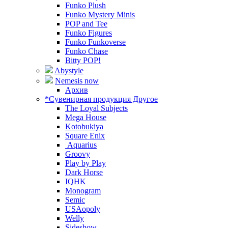
Funko Plush
Funko Mystery Minis
POP and Tee
Funko Figures
Funko Funkoverse
Funko Chase
Bitty POP!
Abystyle
Nemesis now
Архив
*Сувенирная продукция Другое
The Loyal Subjects
Mega House
Kotobukiya
Square Enix
Aquarius
Groovy
Play by Play
Dark Horse
IQHK
Monogram
Semic
USAopoly
Welly
Sideshow