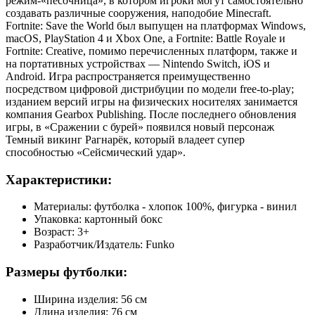
режим-«песочница», в котором игроки могут самостоятельно
создавать различные сооружения, наподобие Minecraft.
Fortnite: Save the World был выпущен на платформах Windows,
macOS, PlayStation 4 и Xbox One, а Fortnite: Battle Royale и
Fortnite: Creative, помимо перечисленных платформ, также и
на портативных устройствах — Nintendo Switch, iOS и
Android. Игра распространяется преимущественно
посредством цифровой дистрибуции по модели free-to-play;
изданием версий игры на физических носителях занимается
компания Gearbox Publishing. После последнего обновления
игры, в «Сражении с бурей» появился новый персонаж
Темный викинг Рагнарёк, который владеет супер
способностью «Сейсмический удар».
Характеристики:
Материалы: футболка - хлопок 100%, фигурка - винил
Упаковка: картонный бокс
Возраст: 3+
Разработчик/Издатель: Funko
Размеры футболки:
Ширина изделия: 56 см
Длина изделия: 76 см