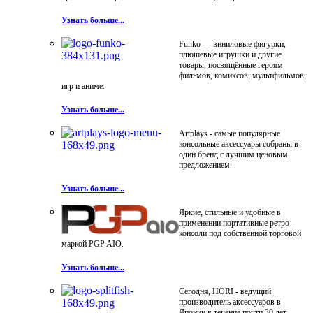
Узнать больше...
Funko — виниловые фигурки,
плюшевые игрушки и другие
товары, посвящённые героям
фильмов, комиксов, мультфильмов,
игр и аниме.
Узнать больше...
Artplays - самые популярные
консольные аксессуары собраны в
один бренд с лучшим ценовым
предложением.
Узнать больше...
Яркие, стильные и удобные в
применении портативные ретро-
консоли под собственной торговой
маркой PGP AIO.
Узнать больше...
Сегодня, HORI - ведущий
производитель аксессуаров в
Японии в течение почти 30 лет.