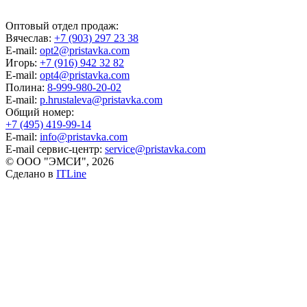
Оптовый отдел продаж:
Вячеслав:
+7 (903) 297 23 38
E-mail:
opt2@pristavka.com
Игорь:
+7 (916) 942 32 82
E-mail:
opt4@pristavka.com
Полина:
8-999-980-20-02
E-mail:
p.hrustaleva@pristavka.com
Общий номер:
+7 (495) 419-99-14
E-mail:
info@pristavka.com
E-mail сервис-центр:
service@pristavka.com
© ООО "ЭМСИ", 2026
Сделано в
ITLine