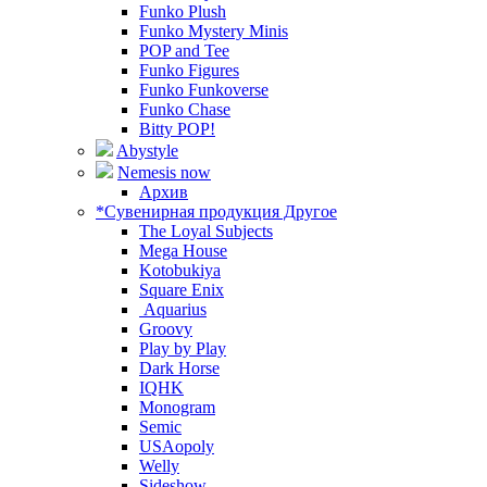
Funko Plush
Funko Mystery Minis
POP and Tee
Funko Figures
Funko Funkoverse
Funko Chase
Bitty POP!
Abystyle
Nemesis now
Архив
*Сувенирная продукция Другое
The Loyal Subjects
Mega House
Kotobukiya
Square Enix
Aquarius
Groovy
Play by Play
Dark Horse
IQHK
Monogram
Semic
USAopoly
Welly
Sideshow