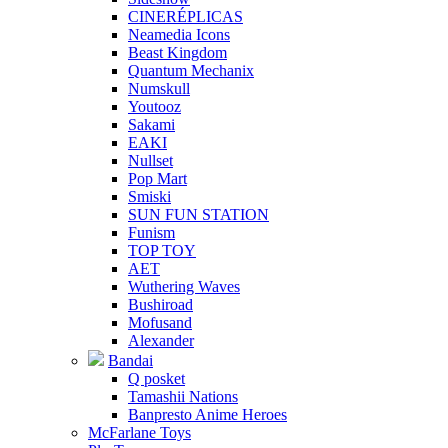
CINERÉPLICAS
Neamedia Icons
Beast Kingdom
Quantum Mechanix
Numskull
Youtooz
Sakami
EAKI
Nullset
Pop Mart
Smiski
SUN FUN STATION
Funism
TOP TOY
AET
Wuthering Waves
Bushiroad
Mofusand
Alexander
Bandai
Q posket
Tamashii Nations
Banpresto Anime Heroes
McFarlane Toys