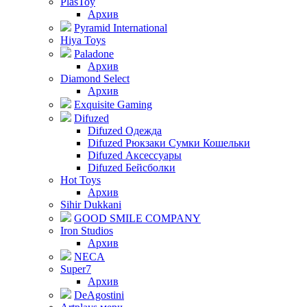
PlasToy
Архив
Pyramid International
Hiya Toys
Paladone
Архив
Diamond Select
Архив
Exquisite Gaming
Difuzed
Difuzed Одежда
Difuzed Рюкзаки Сумки Кошельки
Difuzed Аксессуары
Difuzed Бейсболки
Hot Toys
Архив
Sihir Dukkani
GOOD SMILE COMPANY
Iron Studios
Архив
NECA
Super7
Архив
DeAgostini