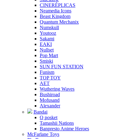
CINERÉPLICAS
Neamedia Icons
Beast Kingdom
Quantum Mechanix
Numskull
Youtooz
Sakami
EAKI
Nullset
Pop Mart
Smiski
SUN FUN STATION
Funism
TOP TOY
AET
Wuthering Waves
Bushiroad
Mofusand
Alexander
Bandai
Q posket
Tamashii Nations
Banpresto Anime Heroes
McFarlane Toys