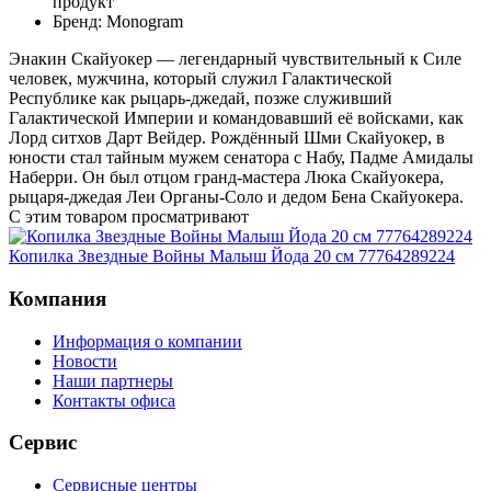
продукт
Бренд: Monogram
Энакин Скайуокер — легендарный чувствительный к Силе
человек, мужчина, который служил Галактической
Республике как рыцарь-джедай, позже служивший
Галактической Империи и командовавший её войсками, как
Лорд ситхов Дарт Вейдер. Рождённый Шми Скайуокер, в
юности стал тайным мужем сенатора с Набу, Падме Амидалы
Наберри. Он был отцом гранд-мастера Люка Скайуокера,
рыцаря-джедая Леи Органы-Соло и дедом Бена Скайуокера.
С этим товаром просматривают
Копилка Звездные Войны Малыш Йода 20 см 77764289224
Компания
Информация о компании
Новости
Наши партнеры
Контакты офиса
Сервис
Сервисные центры