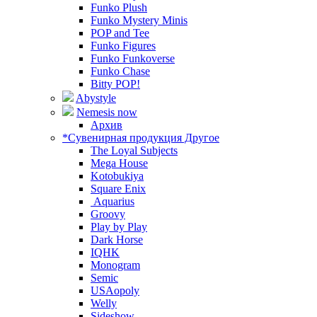
Funko Plush
Funko Mystery Minis
POP and Tee
Funko Figures
Funko Funkoverse
Funko Chase
Bitty POP!
Abystyle
Nemesis now
Архив
*Сувенирная продукция Другое
The Loyal Subjects
Mega House
Kotobukiya
Square Enix
Aquarius
Groovy
Play by Play
Dark Horse
IQHK
Monogram
Semic
USAopoly
Welly
Sideshow