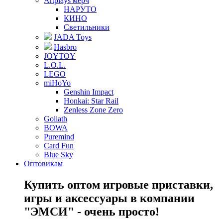
Artplays мерч
НАРУТО
КИНО
Светильники
JADA Toys
Hasbro
JOYTOY
L.O.L.
LEGO
miHoYo
Genshin Impact
Honkai: Star Rail
Zenless Zone Zero
Goliath
BOWA
Puremind
Card Fun
Blue Sky
Оптовикам
Купить оптом игровые приставки,
игры и аксессуары в компании
"ЭМСИ" - очень просто!