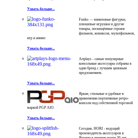
Узнать больше...
Funko — виниловые фигурки,
плюшевые игрушки и другие
товары, посвящённые героям
фильмов, комиксов, мультфильмов,
игр и аниме.
Узнать больше...
Artplays - самые популярные
консольные аксессуары собраны в
один бренд с лучшим ценовым
предложением.
Узнать больше...
Яркие, стильные и удобные в
применении портативные ретро-
консоли под собственной торговой
маркой PGP AIO.
Узнать больше...
Сегодня, HORI - ведущий
производитель аксессуаров в
Японии в течение почти 30 лет.