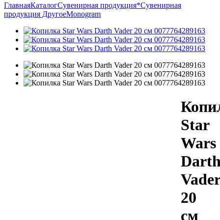
Главная
Каталог
Сувенирная продукция
*Сувенирная
продукция Другое
Monogram
Копи
Star
Wars
Dart
Vade
20
см