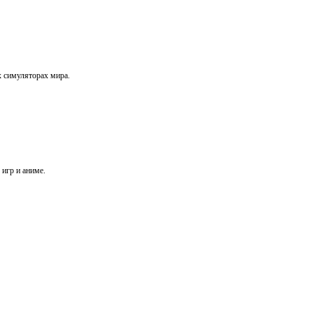
х симуляторах мира.
игр и аниме.