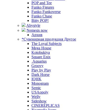
POP and Tee
Funko Figures
Funko Funkoverse
Funko Chase
Bitty POP!
Abystyle
Nemesis now
Архив
*Сувенирная продукция Другое
The Loyal Subjects
Mega House
Kotobukiya
Square Enix
Aquarius
Groovy
Play by Play
Dark Horse
IQHK
Monogram
Semic
USAopoly
Welly
Sideshow
CINERÉPLICAS
Neamedia Icons