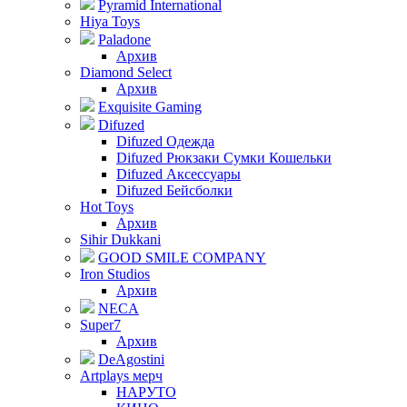
Pyramid International
Hiya Toys
Paladone
Архив
Diamond Select
Архив
Exquisite Gaming
Difuzed
Difuzed Одежда
Difuzed Рюкзаки Сумки Кошельки
Difuzed Аксессуары
Difuzed Бейсболки
Hot Toys
Архив
Sihir Dukkani
GOOD SMILE COMPANY
Iron Studios
Архив
NECA
Super7
Архив
DeAgostini
Artplays мерч
НАРУТО