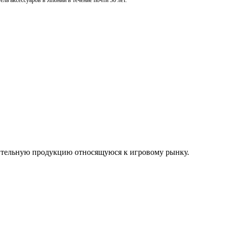
ль аксессуаров в Японии в течение почти 30 лет.
нительную продукцию относящуюся к игровому рынку.