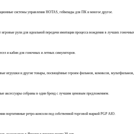
виационные системы управления HOTAS, геймпады для ПК и многое другое.
ve игровые рули для идеальной передачи имитации процесса вождения в лучших гоночны
ресел и кабин для гоночных и летных симуляторов.
е игрушки и другие товары, посвящённые героям фильмов, комиксов, мультфильмов, 
ьные аксессуары собраны в один бренд с лучшим ценовым предложением.
ении портативные ретро-консоли под собственной торговой маркой PGP AIO.