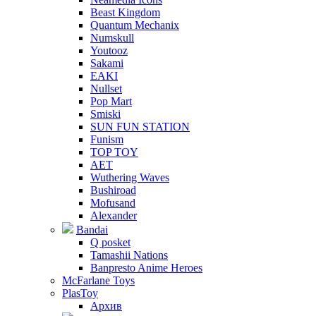
Beast Kingdom
Quantum Mechanix
Numskull
Youtooz
Sakami
EAKI
Nullset
Pop Mart
Smiski
SUN FUN STATION
Funism
TOP TOY
AET
Wuthering Waves
Bushiroad
Mofusand
Alexander
Bandai
Q posket
Tamashii Nations
Banpresto Anime Heroes
McFarlane Toys
PlasToy
Архив