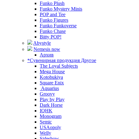
Funko Plush
Funko Mystery Minis
POP and Tee
Funko Figures
Funko Funkoverse
Funko Chase
Bitty POP!
Abystyle
Nemesis now
Архив
*Сувенирная продукция Другое
The Loyal Subjects
Mega House
Kotobukiya
Square Enix
Aquarius
Groovy
Play by Play
Dark Horse
IQHK
Monogram
Semic
USAopoly
Welly
Sideshow