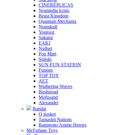
CINERÉPLICAS
Neamedia Icons
Beast Kingdom
Quantum Mechanix
Numskull
Youtooz
Sakami
EAKI
Nullset
Pop Mart
Smiski
SUN FUN STATION
Funism
TOP TOY
AET
Wuthering Waves
Bushiroad
Mofusand
Alexander
Bandai
Q posket
Tamashii Nations
Banpresto Anime Heroes
McFarlane Toys