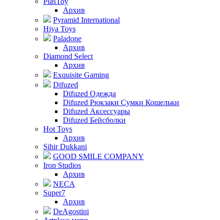
PlasToy
Архив
Pyramid International
Hiya Toys
Paladone
Архив
Diamond Select
Архив
Exquisite Gaming
Difuzed
Difuzed Одежда
Difuzed Рюкзаки Сумки Кошельки
Difuzed Аксессуары
Difuzed Бейсболки
Hot Toys
Архив
Sihir Dukkani
GOOD SMILE COMPANY
Iron Studios
Архив
NECA
Super7
Архив
DeAgostini