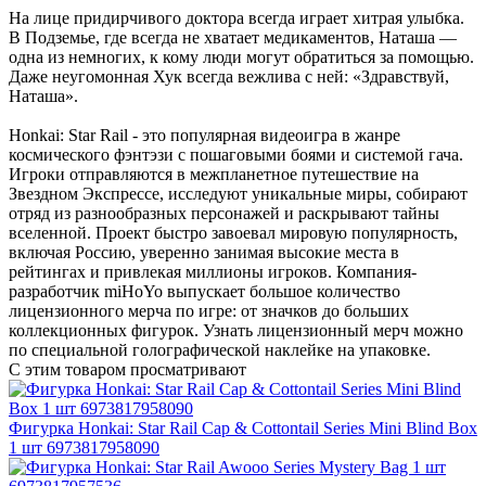
На лице придирчивого доктора всегда играет хитрая улыбка.
В Подземье, где всегда не хватает медикаментов, Наташа —
одна из немногих, к кому люди могут обратиться за помощью.
Даже неугомонная Хук всегда вежлива с ней: «Здравствуй,
Наташа».
Honkai: Star Rail - это популярная видеоигра в жанре
космического фэнтэзи с пошаговыми боями и системой гача.
Игроки отправляются в межпланетное путешествие на
Звездном Экспрессе, исследуют уникальные миры, собирают
отряд из разнообразных персонажей и раскрывают тайны
вселенной. Проект быстро завоевал мировую популярность,
включая Россию, уверенно занимая высокие места в
рейтингах и привлекая миллионы игроков. Компания-
разработчик miHoYo выпускает большое количество
лицензионного мерча по игре: от значков до больших
коллекционных фигурок. Узнать лицензионный мерч можно
по специальной голографической наклейке на упаковке.
С этим товаром просматривают
Фигурка Honkai: Star Rail Cap & Cottontail Series Mini Blind Box
1 шт 6973817958090