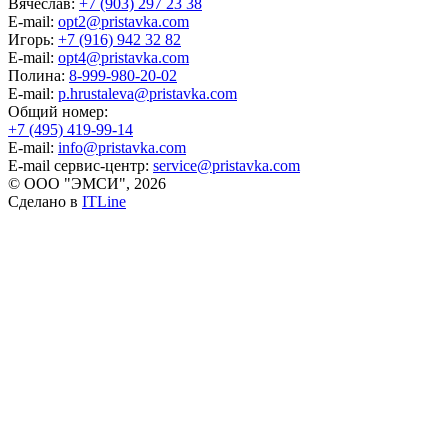
Вячеслав:
+7 (903) 297 23 38
E-mail:
opt2@pristavka.com
Игорь:
+7 (916) 942 32 82
E-mail:
opt4@pristavka.com
Полина:
8-999-980-20-02
E-mail:
p.hrustaleva@pristavka.com
Общий номер:
+7 (495) 419-99-14
E-mail:
info@pristavka.com
E-mail сервис-центр:
service@pristavka.com
© ООО "ЭМСИ", 2026
Сделано в
ITLine