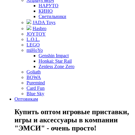
Artplays мерч
НАРУТО
КИНО
Светильники
JADA Toys
Hasbro
JOYTOY
L.O.L.
LEGO
miHoYo
Genshin Impact
Honkai: Star Rail
Zenless Zone Zero
Goliath
BOWA
Puremind
Card Fun
Blue Sky
Оптовикам
Купить оптом игровые приставки,
игры и аксессуары в компании
"ЭМСИ" - очень просто!