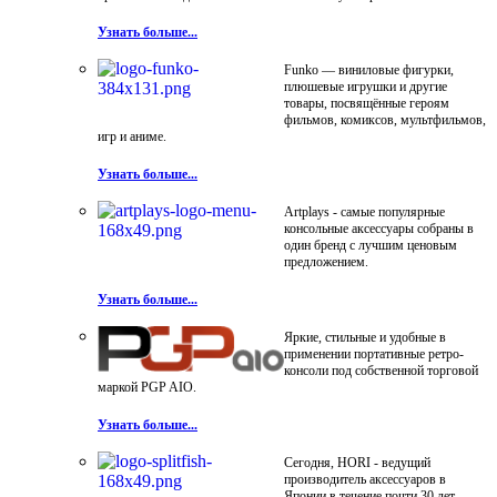
Узнать больше...
Funko — виниловые фигурки,
плюшевые игрушки и другие
товары, посвящённые героям
фильмов, комиксов, мультфильмов,
игр и аниме.
Узнать больше...
Artplays - самые популярные
консольные аксессуары собраны в
один бренд с лучшим ценовым
предложением.
Узнать больше...
Яркие, стильные и удобные в
применении портативные ретро-
консоли под собственной торговой
маркой PGP AIO.
Узнать больше...
Сегодня, HORI - ведущий
производитель аксессуаров в
Японии в течение почти 30 лет.