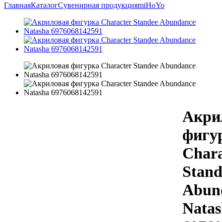
Главная
Каталог
Сувенирная продукция
miHoYo
Акри
фигу
Chara
Stand
Abun
Natas