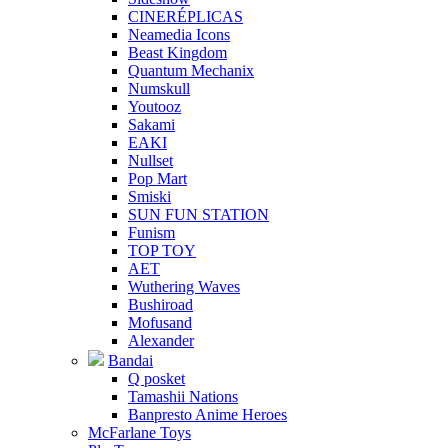
CINERÉPLICAS
Neamedia Icons
Beast Kingdom
Quantum Mechanix
Numskull
Youtooz
Sakami
EAKI
Nullset
Pop Mart
Smiski
SUN FUN STATION
Funism
TOP TOY
AET
Wuthering Waves
Bushiroad
Mofusand
Alexander
Bandai
Q posket
Tamashii Nations
Banpresto Anime Heroes
McFarlane Toys