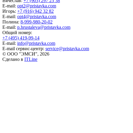
Вячеслав:
+7 (903) 297 23 38
E-mail:
opt2@pristavka.com
Игорь:
+7 (916) 942 32 82
E-mail:
opt4@pristavka.com
Полина:
8-999-980-20-02
E-mail:
p.hrustaleva@pristavka.com
Общий номер:
+7 (495) 419-99-14
E-mail:
info@pristavka.com
E-mail сервис-центр:
service@pristavka.com
© ООО "ЭМСИ", 2026
Сделано в
ITLine