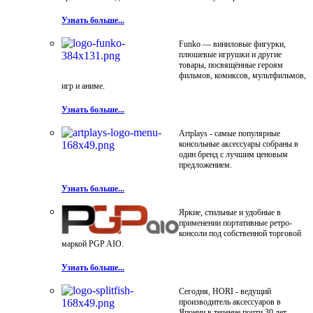
Узнать больше...
Funko — виниловые фигурки,
плюшевые игрушки и другие
товары, посвящённые героям
фильмов, комиксов, мультфильмов,
игр и аниме.
Узнать больше...
Artplays - самые популярные
консольные аксессуары собраны в
один бренд с лучшим ценовым
предложением.
Узнать больше...
Яркие, стильные и удобные в
применении портативные ретро-
консоли под собственной торговой
маркой PGP AIO.
Узнать больше...
Сегодня, HORI - ведущий
производитель аксессуаров в
Японии в течение почти 30 лет.