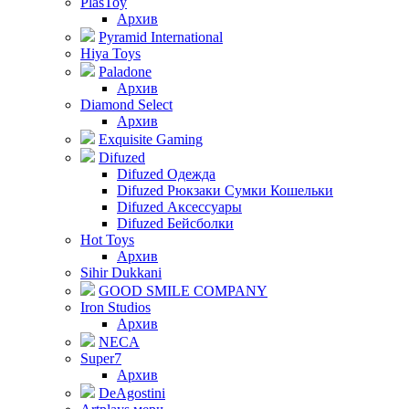
PlasToy
Архив
Pyramid International
Hiya Toys
Paladone
Архив
Diamond Select
Архив
Exquisite Gaming
Difuzed
Difuzed Одежда
Difuzed Рюкзаки Сумки Кошельки
Difuzed Аксессуары
Difuzed Бейсболки
Hot Toys
Архив
Sihir Dukkani
GOOD SMILE COMPANY
Iron Studios
Архив
NECA
Super7
Архив
DeAgostini