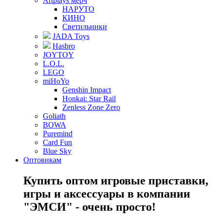
Artplays мерч
НАРУТО
КИНО
Светильники
JADA Toys
Hasbro
JOYTOY
L.O.L.
LEGO
miHoYo
Genshin Impact
Honkai: Star Rail
Zenless Zone Zero
Goliath
BOWA
Puremind
Card Fun
Blue Sky
Оптовикам
Купить оптом игровые приставки,
игры и аксессуары в компании
"ЭМСИ" - очень просто!