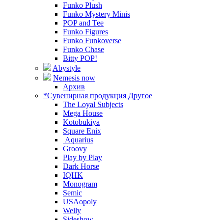
Funko Plush
Funko Mystery Minis
POP and Tee
Funko Figures
Funko Funkoverse
Funko Chase
Bitty POP!
Abystyle
Nemesis now
Архив
*Сувенирная продукция Другое
The Loyal Subjects
Mega House
Kotobukiya
Square Enix
Aquarius
Groovy
Play by Play
Dark Horse
IQHK
Monogram
Semic
USAopoly
Welly
Sideshow