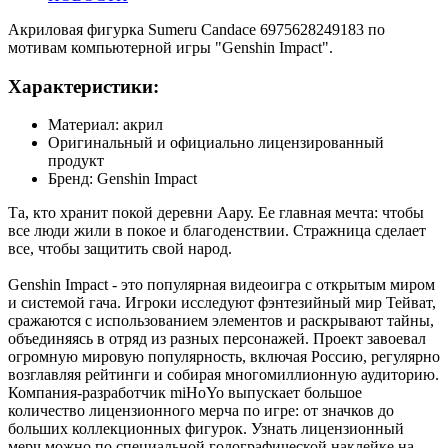
Акриловая фигурка Sumeru Candace 6975628249183 по
мотивам компьютерной игры "Genshin Impact".
Характеристики:
Материал: акрил
Оригинальный и официально лицензированный
продукт
Бренд: Genshin Impact
Та, кто хранит покой деревни Аару. Ее главная мечта: чтобы
все люди жили в покое и благоденствии. Стражница сделает
все, чтобы защитить свой народ.
Genshin Impact - это популярная видеоигра с открытым миром
и системой гача. Игроки исследуют фэнтезийный мир Тейват,
сражаются с использованием элементов и раскрывают тайны,
объединяясь в отряд из разных персонажей. Проект завоевал
огромную мировую популярность, включая Россию, регулярно
возглавляя рейтинги и собирая многомиллионную аудиторию.
Компания-разработчик miHoYo выпускает большое
количество лицензионного мерча по игре: от значков до
больших коллекционных фигурок. Узнать лицензионный
мерч можно по специальной голографической наклейке на