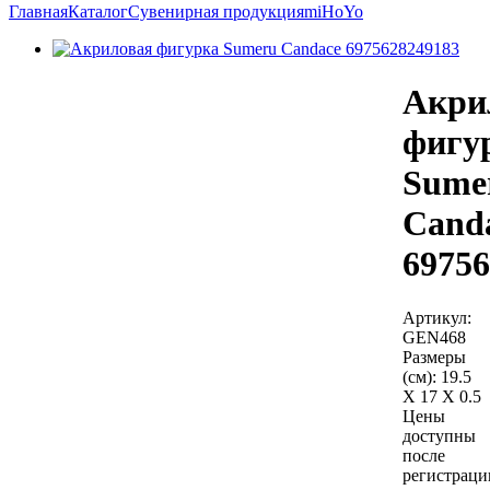
Главная
Каталог
Сувенирная продукция
miHoYo
Акри
фигу
Sume
Cand
69756
Артикул:
GEN468
Размеры
(см):
19.5
X 17 X 0.5
Цены
доступны
после
регистраци