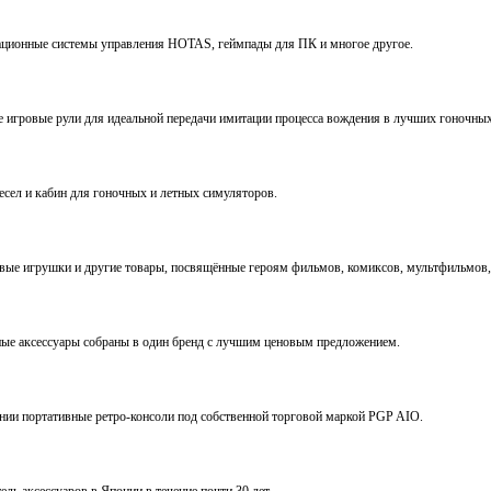
виационные системы управления HOTAS, геймпады для ПК и многое другое.
ve игровые рули для идеальной передачи имитации процесса вождения в лучших гоночны
ресел и кабин для гоночных и летных симуляторов.
е игрушки и другие товары, посвящённые героям фильмов, комиксов, мультфильмов, 
ьные аксессуары собраны в один бренд с лучшим ценовым предложением.
ении портативные ретро-консоли под собственной торговой маркой PGP AIO.