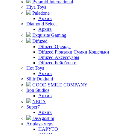
Pyramid International
Hiya Toys
Paladone
Архив
Diamond Select
Архив
Exquisite Gaming
Difuzed
Difuzed Одежда
Difuzed Рюкзаки Сумки Кошельки
Difuzed Аксессуары
Difuzed Бейсболки
Hot Toys
Архив
Sihir Dukkani
GOOD SMILE COMPANY
Iron Studios
Архив
NECA
Super7
Архив
DeAgostini
Artplays мерч
НАРУТО