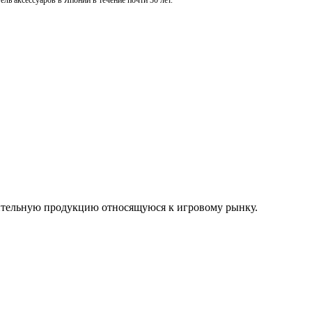
ль аксессуаров в Японии в течение почти 30 лет.
нительную продукцию относящуюся к игровому рынку.