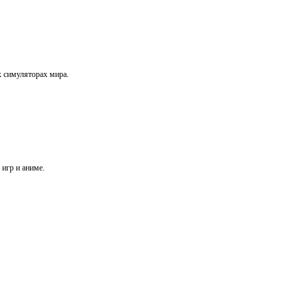
х симуляторах мира.
игр и аниме.