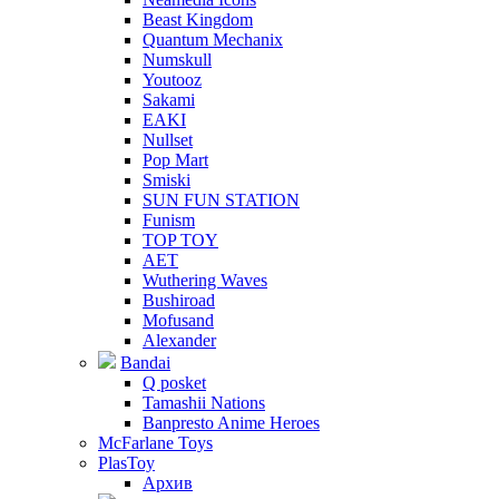
Beast Kingdom
Quantum Mechanix
Numskull
Youtooz
Sakami
EAKI
Nullset
Pop Mart
Smiski
SUN FUN STATION
Funism
TOP TOY
AET
Wuthering Waves
Bushiroad
Mofusand
Alexander
Bandai
Q posket
Tamashii Nations
Banpresto Anime Heroes
McFarlane Toys
PlasToy
Архив