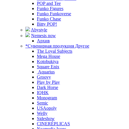
POP and Tee
Funko Figures
Funko Funkoverse
Funko Chase
Bitty POP!
Abystyle
Nemesis now
Архив
*Сувенирная продукция Другое
The Loyal Subjects
Mega House
Kotobukiya
Square Enix
Aquarius
Groovy
Play by Play
Dark Horse
IQHK
Monogram
Semic
USAopoly
Welly
Sideshow
CINERÉPLICAS
Neamedia Icons