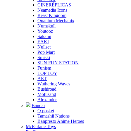
CINERÉPLICAS
Neamedia Icons
Beast Kingdom
Quantum Mechanix
Numskull
Youtooz
Sakami
EAKI
Nullset
Pop Mart
Smiski
SUN FUN STATION
Funism
TOP TOY
AET
Wuthering Waves
Bushiroad
Mofusand
Alexander
Bandai
Q posket
Tamashii Nations
Banpresto Anime Heroes
McFarlane Toys