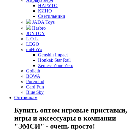
Artplays мерч
НАРУТО
КИНО
Светильники
JADA Toys
Hasbro
JOYTOY
L.O.L.
LEGO
miHoYo
Genshin Impact
Honkai: Star Rail
Zenless Zone Zero
Goliath
BOWA
Puremind
Card Fun
Blue Sky
Оптовикам
Купить оптом игровые приставки,
игры и аксессуары в компании
"ЭМСИ" - очень просто!