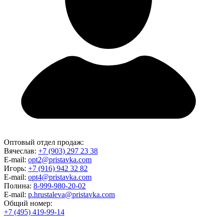
Оптовый отдел продаж:
Вячеслав:
+7 (903) 297 23 38
E-mail:
opt2@pristavka.com
Игорь:
+7 (916) 942 32 82
E-mail:
opt4@pristavka.com
Полина:
8-999-980-20-02
E-mail:
p.hrustaleva@pristavka.com
Общий номер:
+7 (495) 419-99-14