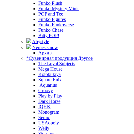
Funko Plush
Funko Mystery Minis
POP and Tee
Funko Figures
Funko Funkoverse
Funko Chase
Bitty POP!
Abystyle
Nemesis now
Архив
*Сувенирная продукция Другое
The Loyal Subjects
Mega House
Kotobukiya
Square Enix
Aquarius
Groovy
Play by Play
Dark Horse
IQHK
Monogram
Semic
USAopoly
Welly
Sideshow