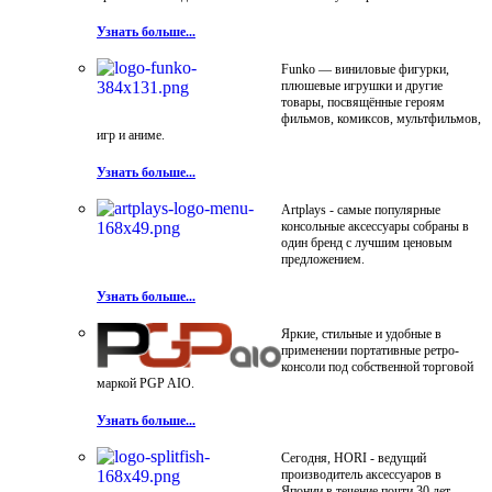
Узнать больше...
Funko — виниловые фигурки,
плюшевые игрушки и другие
товары, посвящённые героям
фильмов, комиксов, мультфильмов,
игр и аниме.
Узнать больше...
Artplays - самые популярные
консольные аксессуары собраны в
один бренд с лучшим ценовым
предложением.
Узнать больше...
Яркие, стильные и удобные в
применении портативные ретро-
консоли под собственной торговой
маркой PGP AIO.
Узнать больше...
Сегодня, HORI - ведущий
производитель аксессуаров в
Японии в течение почти 30 лет.