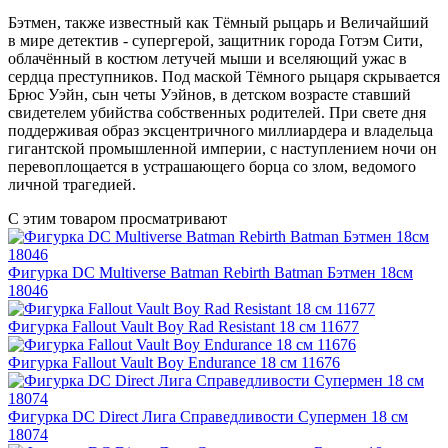
Бэтмен, также известный как Тёмный рыцарь и Величайший
в мире детектив - супергерой, защитник города Готэм Сити,
облачённый в костюм летучей мыши и вселяющий ужас в
сердца преступников. Под маской Тёмного рыцаря скрывается
Брюс Уэйн, сын четы Уэйнов, в детском возрасте ставший
свидетелем убийства собственных родителей. При свете дня
поддерживая образ эксцентричного миллиардера и владельца
гигантской промышленной империи, с наступлением ночи он
перевоплощается в устрашающего борца со злом, ведомого
личной трагедией.
С этим товаром просматривают
Фигурка DC Multiverse Batman Rebirth Batman Бэтмен 18см
18046
Фигурка Fallout Vault Boy Rad Resistant 18 см 11677
Фигурка Fallout Vault Boy Endurance 18 см 11676
Фигурка DC Direct Лига Справедливости Супермен 18 см
18074