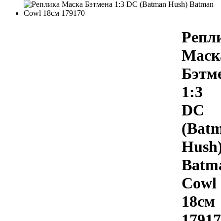
Репл
Маск
Бэтм
1:3
DC
(Bat
Hush
Batm
Cowl
18см
17917