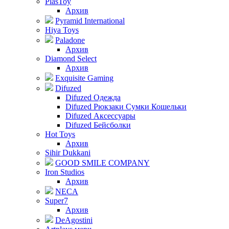
PlasToy
Архив
Pyramid International
Hiya Toys
Paladone
Архив
Diamond Select
Архив
Exquisite Gaming
Difuzed
Difuzed Одежда
Difuzed Рюкзаки Сумки Кошельки
Difuzed Аксессуары
Difuzed Бейсболки
Hot Toys
Архив
Sihir Dukkani
GOOD SMILE COMPANY
Iron Studios
Архив
NECA
Super7
Архив
DeAgostini