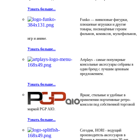
Узнать больше...
Funko — виниловые фигурки,
плюшевые игрушки и другие
товары, посвящённые героям
фильмов, комиксов, мультфильмов,
игр и аниме.
Узнать больше...
Artplays - самые популярные
консольные аксессуары собраны в
один бренд с лучшим ценовым
предложением.
Узнать больше...
Яркие, стильные и удобные в
применении портативные ретро-
консоли под собственной торговой
маркой PGP AIO.
Узнать больше...
Сегодня, HORI - ведущий
производитель аксессуаров в
Японии в течение почти 30 лет.