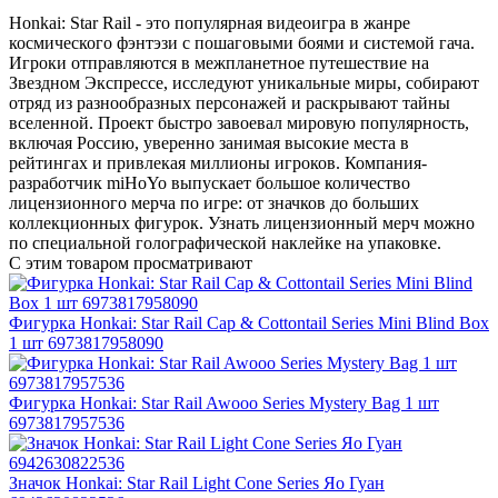
Honkai: Star Rail - это популярная видеоигра в жанре
космического фэнтэзи с пошаговыми боями и системой гача.
Игроки отправляются в межпланетное путешествие на
Звездном Экспрессе, исследуют уникальные миры, собирают
отряд из разнообразных персонажей и раскрывают тайны
вселенной. Проект быстро завоевал мировую популярность,
включая Россию, уверенно занимая высокие места в
рейтингах и привлекая миллионы игроков. Компания-
разработчик miHoYo выпускает большое количество
лицензионного мерча по игре: от значков до больших
коллекционных фигурок. Узнать лицензионный мерч можно
по специальной голографической наклейке на упаковке.
С этим товаром просматривают
Фигурка Honkai: Star Rail Cap & Cottontail Series Mini Blind Box
1 шт 6973817958090
Фигурка Honkai: Star Rail Awooo Series Mystery Bag 1 шт
6973817957536
Значок Honkai: Star Rail Light Cone Series Яо Гуан