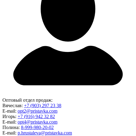
Оптовый отдел продаж:
Вячеслав:
+7 (903) 297 23 38
E-mail:
opt2@pristavka.com
Игорь:
+7 (916) 942 32 82
E-mail:
opt4@pristavka.com
Полина:
8-999-980-20-02
E-mail:
p.hrustaleva@pristavka.com