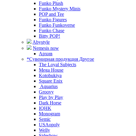
Funko Plush
Funko Mystery Minis
POP and Tee
Funko Figures
Funko Funkoverse
Funko Chase
Bitty POP!
Abystyle
Nemesis now
Архив
*Сувенирная продукция Другое
The Loyal Subjects
Mega House
Kotobukiya
Square Enix
Aquarius
Groovy
Play by Play
Dark Horse
IQHK
Monogram
Semic
USAopoly
Welly
Sideshow