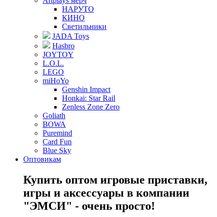
Artplays мерч
НАРУТО
КИНО
Светильники
JADA Toys
Hasbro
JOYTOY
L.O.L.
LEGO
miHoYo
Genshin Impact
Honkai: Star Rail
Zenless Zone Zero
Goliath
BOWA
Puremind
Card Fun
Blue Sky
Оптовикам
Купить оптом игровые приставки,
игры и аксессуары в компании
"ЭМСИ" - очень просто!