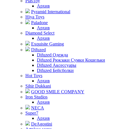
PlasToy
Архив
Pyramid International
Hiya Toys
Paladone
Архив
Diamond Select
Архив
Exquisite Gaming
Difuzed
Difuzed Одежда
Difuzed Рюкзаки Сумки Кошельки
Difuzed Аксессуары
Difuzed Бейсболки
Hot Toys
Архив
Sihir Dukkani
GOOD SMILE COMPANY
Iron Studios
Архив
NECA
Super7
Архив
DeAgostini