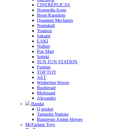
CINERÉPLICAS
Neamedia Icons
Beast Kingdom
Quantum Mechanix
Numskull
Youtooz
Sakami
EAKI
Nullset
Pop Mart
Smiski
SUN FUN STATION
Funism
TOP TOY
AET
Wuthering Waves
Bushiroad
Mofusand
Alexander
Bandai
Q posket
Tamashii Nations
Banpresto Anime Heroes
McFarlane Toys