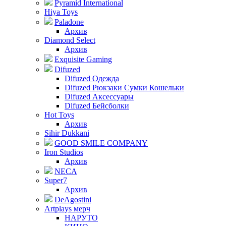
Pyramid International
Hiya Toys
Paladone
Архив
Diamond Select
Архив
Exquisite Gaming
Difuzed
Difuzed Одежда
Difuzed Рюкзаки Сумки Кошельки
Difuzed Аксессуары
Difuzed Бейсболки
Hot Toys
Архив
Sihir Dukkani
GOOD SMILE COMPANY
Iron Studios
Архив
NECA
Super7
Архив
DeAgostini
Artplays мерч
НАРУТО