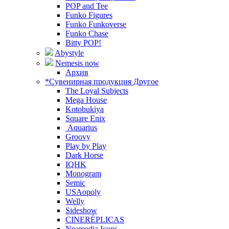
POP and Tee
Funko Figures
Funko Funkoverse
Funko Chase
Bitty POP!
Abystyle
Nemesis now
Архив
*Сувенирная продукция Другое
The Loyal Subjects
Mega House
Kotobukiya
Square Enix
Aquarius
Groovy
Play by Play
Dark Horse
IQHK
Monogram
Semic
USAopoly
Welly
Sideshow
CINERÉPLICAS
Neamedia Icons