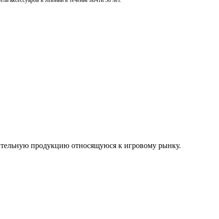
ль аксессуаров в Японии в течение почти 30 лет.
нительную продукцию относящуюся к игровому рынку.