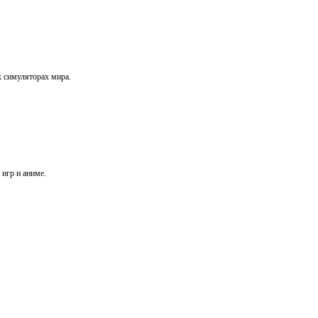
х симуляторах мира.
игр и аниме.