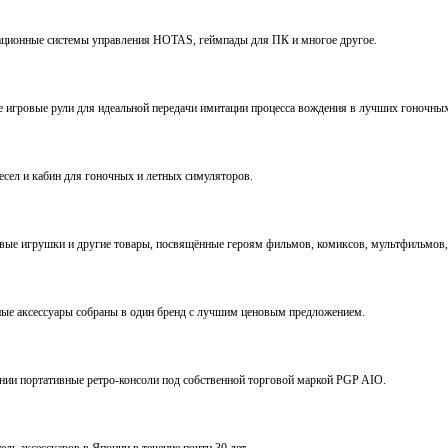
виационные системы управления HOTAS, геймпады для ПК и многое другое.
ve игровые рули для идеальной передачи имитации процесса вождения в лучших гоночны
ресел и кабин для гоночных и летных симуляторов.
е игрушки и другие товары, посвящённые героям фильмов, комиксов, мультфильмов, 
ьные аксессуары собраны в один бренд с лучшим ценовым предложением.
ении портативные ретро-консоли под собственной торговой маркой PGP AIO.