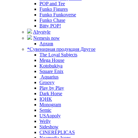
POP and Tee
Funko Figures
Funko Funkoverse
Funko Chase
Bitty POP!
Abystyle
Nemesis now
Архив
*Сувенирная продукция Другое
The Loyal Subjects
Mega House
Kotobukiya
Square Enix
Aquarius
Groovy
Play by Play
Dark Horse
IQHK
Monogram
Semic
USAopoly
Welly
Sideshow
CINERÉPLICAS
Neamedia Icons