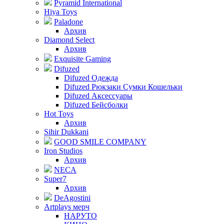
Pyramid International
Hiya Toys
Paladone
Архив
Diamond Select
Архив
Exquisite Gaming
Difuzed
Difuzed Одежда
Difuzed Рюкзаки Сумки Кошельки
Difuzed Аксессуары
Difuzed Бейсболки
Hot Toys
Архив
Sihir Dukkani
GOOD SMILE COMPANY
Iron Studios
Архив
NECA
Super7
Архив
DeAgostini
Artplays мерч
НАРУТО