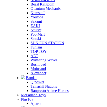
Beast Kingdom
Quantum Mechanix
Numskull
Youtooz
Sakami
EAKI
Nullset
Pop Mart
Smiski
SUN FUN STATION
Funism
TOP TOY
AET
Wuthering Waves
Bushiroad
Mofusand
Alexander
Bandai
Q posket
Tamashii Nations
Banpresto Anime Heroes
McFarlane Toys
PlasToy
Архив