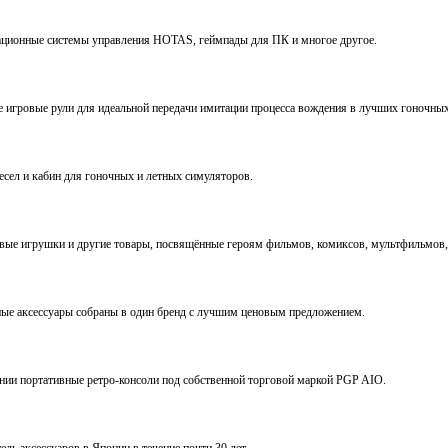
виационные системы управления HOTAS, геймпады для ПК и многое другое.
ve игровые рули для идеальной передачи имитации процесса вождения в лучших гоночны
ресел и кабин для гоночных и летных симуляторов.
е игрушки и другие товары, посвящённые героям фильмов, комиксов, мультфильмов, 
ьные аксессуары собраны в один бренд с лучшим ценовым предложением.
ении портативные ретро-консоли под собственной торговой маркой PGP AIO.