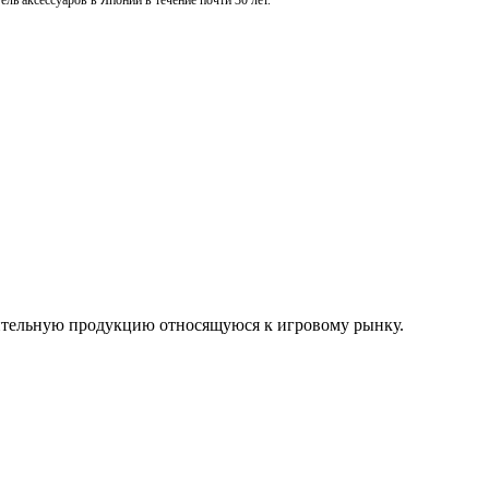
ль аксессуаров в Японии в течение почти 30 лет.
нительную продукцию относящуюся к игровому рынку.