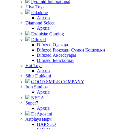
Pyramid International
Hiya Toys
Paladone
Архив
Diamond Select
Архив
Exquisite Gaming
Difuzed
Difuzed Одежда
Difuzed Рюкзаки Сумки Кошельки
Difuzed Аксессуары
Difuzed Бейсболки
Hot Toys
Архив
Sihir Dukkani
GOOD SMILE COMPANY
Iron Studios
Архив
NECA
Super7
Архив
DeAgostini
Artplays мерч
НАРУТО