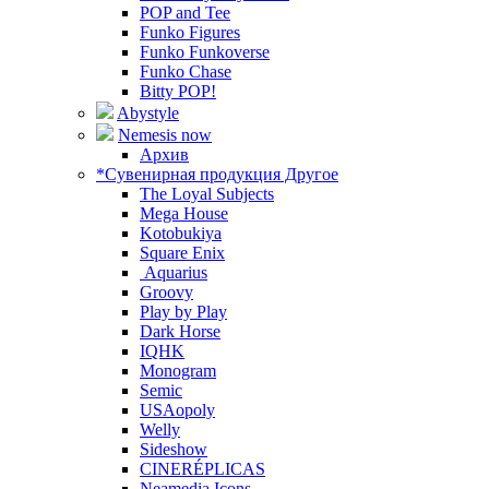
POP and Tee
Funko Figures
Funko Funkoverse
Funko Chase
Bitty POP!
Abystyle
Nemesis now
Архив
*Сувенирная продукция Другое
The Loyal Subjects
Mega House
Kotobukiya
Square Enix
Aquarius
Groovy
Play by Play
Dark Horse
IQHK
Monogram
Semic
USAopoly
Welly
Sideshow
CINERÉPLICAS
Neamedia Icons