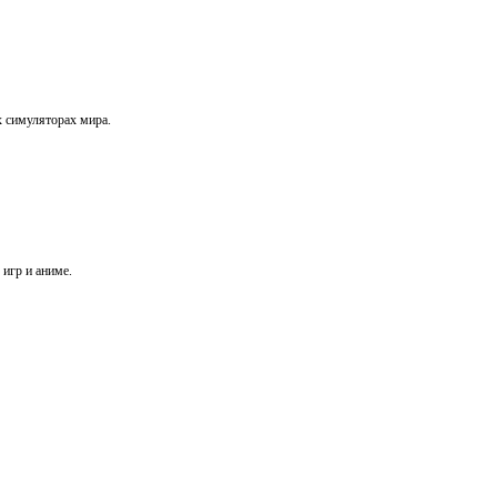
х симуляторах мира.
игр и аниме.