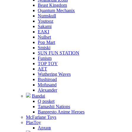
Beast Kingdom
Quantum Mechanix
Numskull
Youtooz
Sakami
EAKI
Nullset
Pop Mart
Smiski
SUN FUN STATION
Funism
TOP TOY
AET
Wuthering Waves
Bushiroad
Mofusand
Alexander
Bandai
Q posket
Tamashii Nations
Banpresto Anime Heroes
McFarlane Toys
PlasToy
Архив