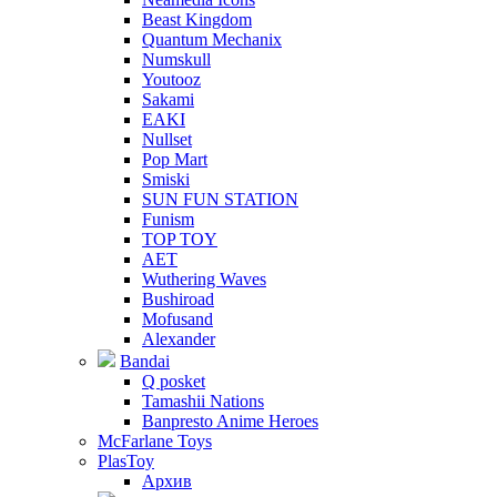
Beast Kingdom
Quantum Mechanix
Numskull
Youtooz
Sakami
EAKI
Nullset
Pop Mart
Smiski
SUN FUN STATION
Funism
TOP TOY
AET
Wuthering Waves
Bushiroad
Mofusand
Alexander
Bandai
Q posket
Tamashii Nations
Banpresto Anime Heroes
McFarlane Toys
PlasToy
Архив