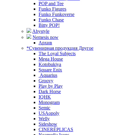
POP and Tee
Funko Figures
Funko Funkoverse
Funko Chase
Bitty POP!
Abystyle
Nemesis now
Архив
*Сувенирная продукция Другое
The Loyal Subjects
Mega House
Kotobukiya
Square Enix
Aquarius
Groovy
Play by Play
Dark Horse
IQHK
Monogram
Semic
USAopoly
Welly
Sideshow
CINERÉPLICAS
Neamedia Icons