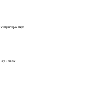
х симуляторах мира.
игр и аниме.