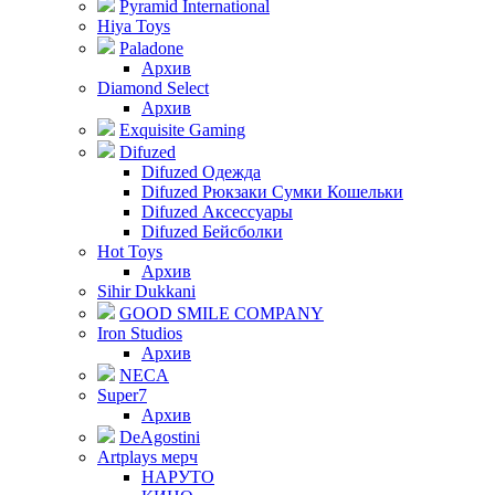
Pyramid International
Hiya Toys
Paladone
Архив
Diamond Select
Архив
Exquisite Gaming
Difuzed
Difuzed Одежда
Difuzed Рюкзаки Сумки Кошельки
Difuzed Аксессуары
Difuzed Бейсболки
Hot Toys
Архив
Sihir Dukkani
GOOD SMILE COMPANY
Iron Studios
Архив
NECA
Super7
Архив
DeAgostini
Artplays мерч
НАРУТО