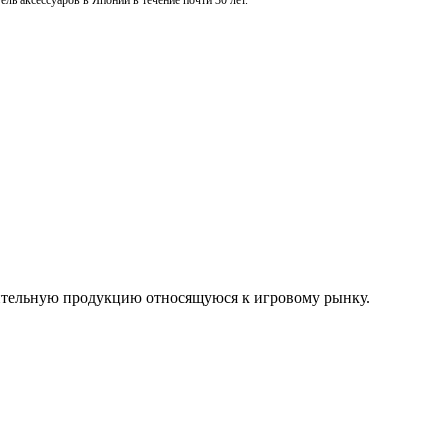
ль аксессуаров в Японии в течение почти 30 лет.
нительную продукцию относящуюся к игровому рынку.