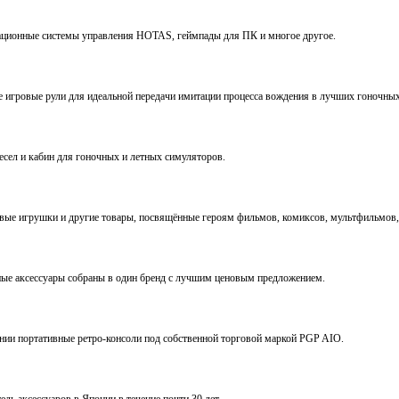
виационные системы управления HOTAS, геймпады для ПК и многое другое.
ve игровые рули для идеальной передачи имитации процесса вождения в лучших гоночны
ресел и кабин для гоночных и летных симуляторов.
е игрушки и другие товары, посвящённые героям фильмов, комиксов, мультфильмов, 
ьные аксессуары собраны в один бренд с лучшим ценовым предложением.
ении портативные ретро-консоли под собственной торговой маркой PGP AIO.