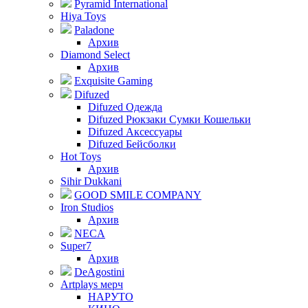
Pyramid International
Hiya Toys
Paladone
Архив
Diamond Select
Архив
Exquisite Gaming
Difuzed
Difuzed Одежда
Difuzed Рюкзаки Сумки Кошельки
Difuzed Аксессуары
Difuzed Бейсболки
Hot Toys
Архив
Sihir Dukkani
GOOD SMILE COMPANY
Iron Studios
Архив
NECA
Super7
Архив
DeAgostini
Artplays мерч
НАРУТО