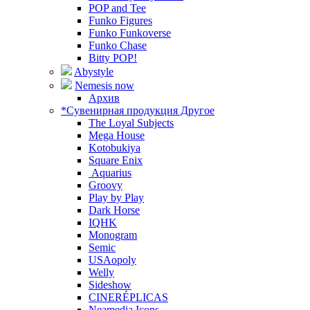
POP and Tee
Funko Figures
Funko Funkoverse
Funko Chase
Bitty POP!
Abystyle
Nemesis now
Архив
*Сувенирная продукция Другое
The Loyal Subjects
Mega House
Kotobukiya
Square Enix
Aquarius
Groovy
Play by Play
Dark Horse
IQHK
Monogram
Semic
USAopoly
Welly
Sideshow
CINERÉPLICAS
Neamedia Icons