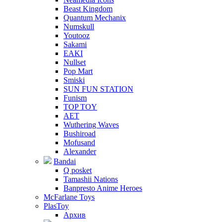
Beast Kingdom
Quantum Mechanix
Numskull
Youtooz
Sakami
EAKI
Nullset
Pop Mart
Smiski
SUN FUN STATION
Funism
TOP TOY
AET
Wuthering Waves
Bushiroad
Mofusand
Alexander
Bandai
Q posket
Tamashii Nations
Banpresto Anime Heroes
McFarlane Toys
PlasToy
Архив