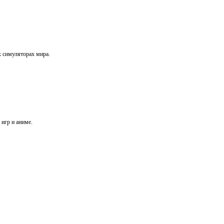
х симуляторах мира.
игр и аниме.