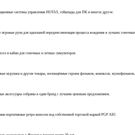
виационные системы управления HOTAS, геймпады для ПК и многое другое.
ve игровые рули для идеальной передачи имитации процесса вождения в лучших гоночны
ресел и кабин для гоночных и летных симуляторов.
е игрушки и другие товары, посвящённые героям фильмов, комиксов, мультфильмов, 
ьные аксессуары собраны в один бренд с лучшим ценовым предложением.
ении портативные ретро-консоли под собственной торговой маркой PGP AIO.