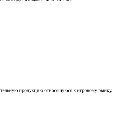
ль аксессуаров в Японии в течение почти 30 лет.
нительную продукцию относящуюся к игровому рынку.