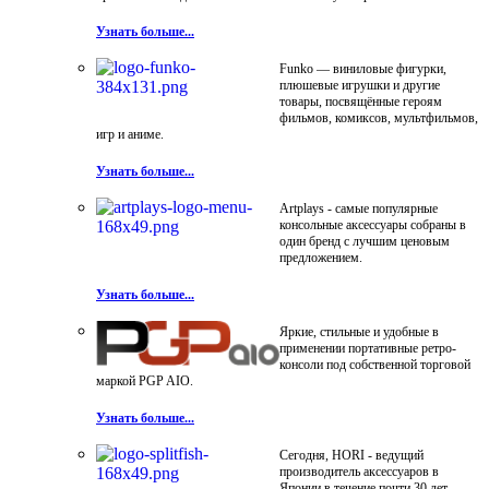
Узнать больше...
Funko — виниловые фигурки,
плюшевые игрушки и другие
товары, посвящённые героям
фильмов, комиксов, мультфильмов,
игр и аниме.
Узнать больше...
Artplays - самые популярные
консольные аксессуары собраны в
один бренд с лучшим ценовым
предложением.
Узнать больше...
Яркие, стильные и удобные в
применении портативные ретро-
консоли под собственной торговой
маркой PGP AIO.
Узнать больше...
Сегодня, HORI - ведущий
производитель аксессуаров в
Японии в течение почти 30 лет.