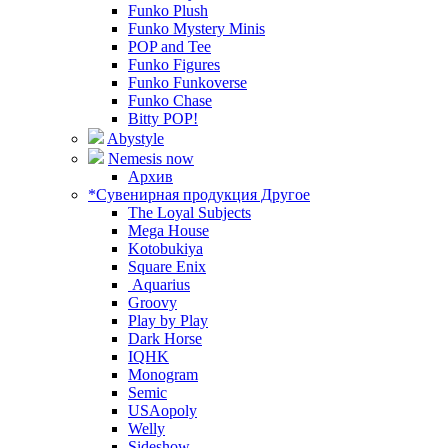
Funko Plush
Funko Mystery Minis
POP and Tee
Funko Figures
Funko Funkoverse
Funko Chase
Bitty POP!
Abystyle
Nemesis now
Архив
*Сувенирная продукция Другое
The Loyal Subjects
Mega House
Kotobukiya
Square Enix
Aquarius
Groovy
Play by Play
Dark Horse
IQHK
Monogram
Semic
USAopoly
Welly
Sideshow