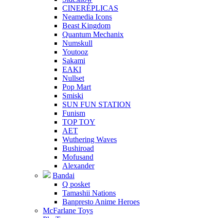
CINERÉPLICAS
Neamedia Icons
Beast Kingdom
Quantum Mechanix
Numskull
Youtooz
Sakami
EAKI
Nullset
Pop Mart
Smiski
SUN FUN STATION
Funism
TOP TOY
AET
Wuthering Waves
Bushiroad
Mofusand
Alexander
Bandai
Q posket
Tamashii Nations
Banpresto Anime Heroes
McFarlane Toys