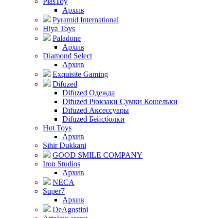
PlasToy
Архив
Pyramid International
Hiya Toys
Paladone
Архив
Diamond Select
Архив
Exquisite Gaming
Difuzed
Difuzed Одежда
Difuzed Рюкзаки Сумки Кошельки
Difuzed Аксессуары
Difuzed Бейсболки
Hot Toys
Архив
Sihir Dukkani
GOOD SMILE COMPANY
Iron Studios
Архив
NECA
Super7
Архив
DeAgostini