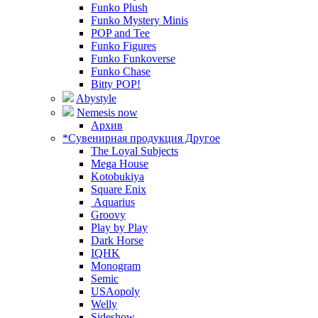
Funko Plush
Funko Mystery Minis
POP and Tee
Funko Figures
Funko Funkoverse
Funko Chase
Bitty POP!
Abystyle
Nemesis now
Архив
*Сувенирная продукция Другое
The Loyal Subjects
Mega House
Kotobukiya
Square Enix
Aquarius
Groovy
Play by Play
Dark Horse
IQHK
Monogram
Semic
USAopoly
Welly
Sideshow