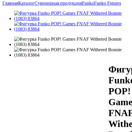
Главная
Каталог
Сувенирная продукция
Funko
Funko Figures
Фигу
Funk
POP!
Game
FNA
Withe