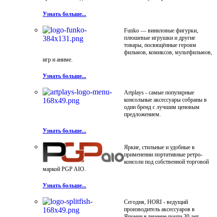
Узнать больше...
Funko — виниловые фигурки,
плюшевые игрушки и другие
товары, посвящённые героям
фильмов, комиксов, мультфильмов,
игр и аниме.
Узнать больше...
Artplays - самые популярные
консольные аксессуары собраны в
один бренд с лучшим ценовым
предложением.
Узнать больше...
Яркие, стильные и удобные в
применении портативные ретро-
консоли под собственной торговой
маркой PGP AIO.
Узнать больше...
Сегодня, HORI - ведущий
производитель аксессуаров в
Японии в течение почти 30 лет.