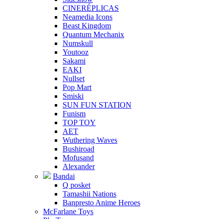
CINERÉPLICAS
Neamedia Icons
Beast Kingdom
Quantum Mechanix
Numskull
Youtooz
Sakami
EAKI
Nullset
Pop Mart
Smiski
SUN FUN STATION
Funism
TOP TOY
AET
Wuthering Waves
Bushiroad
Mofusand
Alexander
Bandai
Q posket
Tamashii Nations
Banpresto Anime Heroes
McFarlane Toys