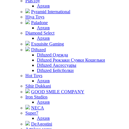
PlasToy
Архив
Pyramid International
Hiya Toys
Paladone
Архив
Diamond Select
Архив
Exquisite Gaming
Difuzed
Difuzed Одежда
Difuzed Рюкзаки Сумки Кошельки
Difuzed Аксессуары
Difuzed Бейсболки
Hot Toys
Архив
Sihir Dukkani
GOOD SMILE COMPANY
Iron Studios
Архив
NECA
Super7
Архив
DeAgostini