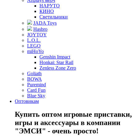
Artplays мерч
НАРУТО
КИНО
Светильники
JADA Toys
Hasbro
JOYTOY
L.O.L.
LEGO
miHoYo
Genshin Impact
Honkai: Star Rail
Zenless Zone Zero
Goliath
BOWA
Puremind
Card Fun
Blue Sky
Оптовикам
Купить оптом игровые приставки,
игры и аксессуары в компании
"ЭМСИ" - очень просто!