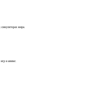
х симуляторах мира.
игр и аниме.