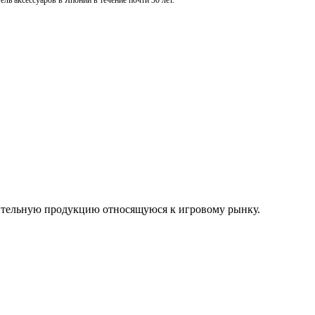
ль аксессуаров в Японии в течение почти 30 лет.
нительную продукцию относящуюся к игровому рынку.