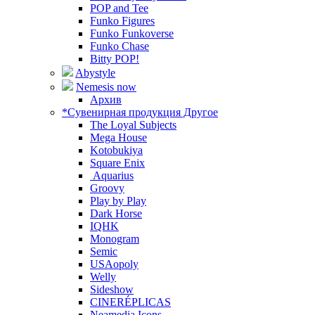
POP and Tee
Funko Figures
Funko Funkoverse
Funko Chase
Bitty POP!
Abystyle
Nemesis now
Архив
*Сувенирная продукция Другое
The Loyal Subjects
Mega House
Kotobukiya
Square Enix
Aquarius
Groovy
Play by Play
Dark Horse
IQHK
Monogram
Semic
USAopoly
Welly
Sideshow
CINERÉPLICAS
Neamedia Icons