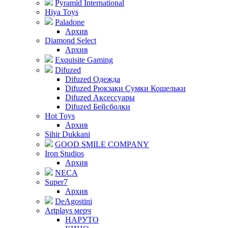
Pyramid International
Hiya Toys
Paladone
Архив
Diamond Select
Архив
Exquisite Gaming
Difuzed
Difuzed Одежда
Difuzed Рюкзаки Сумки Кошельки
Difuzed Аксессуары
Difuzed Бейсболки
Hot Toys
Архив
Sihir Dukkani
GOOD SMILE COMPANY
Iron Studios
Архив
NECA
Super7
Архив
DeAgostini
Artplays мерч
НАРУТО