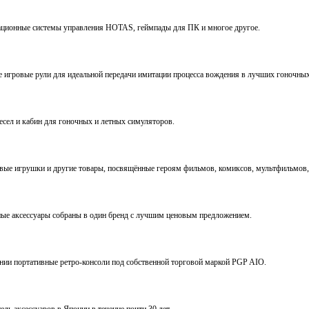
виационные системы управления HOTAS, геймпады для ПК и многое другое.
ve игровые рули для идеальной передачи имитации процесса вождения в лучших гоночны
ресел и кабин для гоночных и летных симуляторов.
е игрушки и другие товары, посвящённые героям фильмов, комиксов, мультфильмов, 
ьные аксессуары собраны в один бренд с лучшим ценовым предложением.
ении портативные ретро-консоли под собственной торговой маркой PGP AIO.