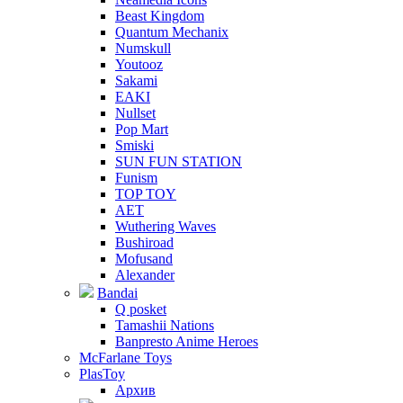
Beast Kingdom
Quantum Mechanix
Numskull
Youtooz
Sakami
EAKI
Nullset
Pop Mart
Smiski
SUN FUN STATION
Funism
TOP TOY
AET
Wuthering Waves
Bushiroad
Mofusand
Alexander
Bandai
Q posket
Tamashii Nations
Banpresto Anime Heroes
McFarlane Toys
PlasToy
Архив