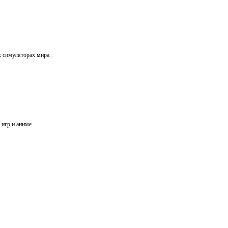
х симуляторах мира.
игр и аниме.