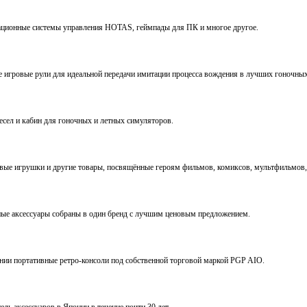
виационные системы управления HOTAS, геймпады для ПК и многое другое.
ve игровые рули для идеальной передачи имитации процесса вождения в лучших гоночны
ресел и кабин для гоночных и летных симуляторов.
е игрушки и другие товары, посвящённые героям фильмов, комиксов, мультфильмов, 
ьные аксессуары собраны в один бренд с лучшим ценовым предложением.
ении портативные ретро-консоли под собственной торговой маркой PGP AIO.