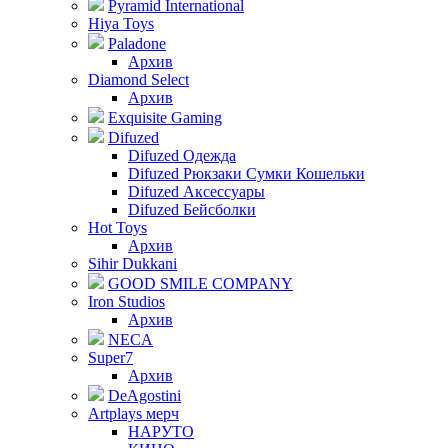
Pyramid International
Hiya Toys
Paladone
Архив
Diamond Select
Архив
Exquisite Gaming
Difuzed
Difuzed Одежда
Difuzed Рюкзаки Сумки Кошельки
Difuzed Аксессуары
Difuzed Бейсболки
Hot Toys
Архив
Sihir Dukkani
GOOD SMILE COMPANY
Iron Studios
Архив
NECA
Super7
Архив
DeAgostini
Artplays мерч
НАРУТО