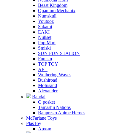
Beast Kingdom
Quantum Mechanix
Numskull
Youtooz
Sakami
EAKI
Nullset
Pop Mart
Smiski
SUN FUN STATION
Funism
TOP TOY
AET
Wuthering Waves
Bushiroad
Mofusand
Alexander
Bandai
Q posket
Tamashii Nations
Banpresto Anime Heroes
McFarlane Toys
PlasToy
Архив