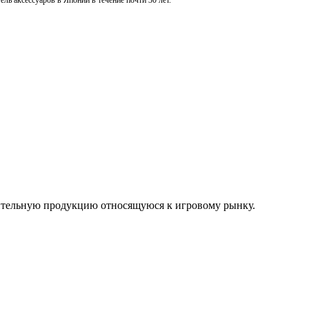
ль аксессуаров в Японии в течение почти 30 лет.
нительную продукцию относящуюся к игровому рынку.