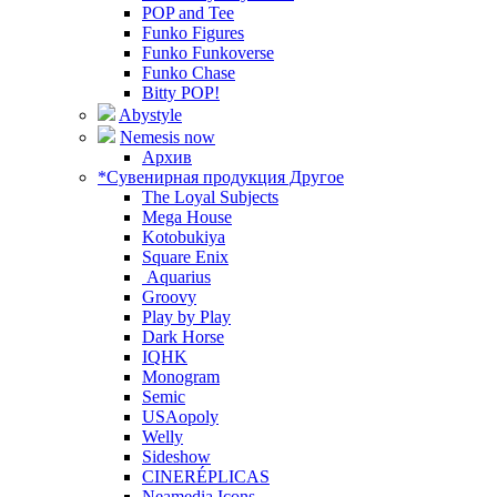
POP and Tee
Funko Figures
Funko Funkoverse
Funko Chase
Bitty POP!
Abystyle
Nemesis now
Архив
*Сувенирная продукция Другое
The Loyal Subjects
Mega House
Kotobukiya
Square Enix
Aquarius
Groovy
Play by Play
Dark Horse
IQHK
Monogram
Semic
USAopoly
Welly
Sideshow
CINERÉPLICAS
Neamedia Icons