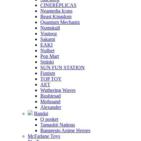
CINERÉPLICAS
Neamedia Icons
Beast Kingdom
Quantum Mechanix
Numskull
Youtooz
Sakami
EAKI
Nullset
Pop Mart
Smiski
SUN FUN STATION
Funism
TOP TOY
AET
Wuthering Waves
Bushiroad
Mofusand
Alexander
Bandai
Q posket
Tamashii Nations
Banpresto Anime Heroes
McFarlane Toys