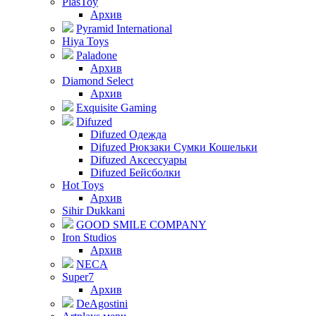
PlasToy
Архив
Pyramid International
Hiya Toys
Paladone
Архив
Diamond Select
Архив
Exquisite Gaming
Difuzed
Difuzed Одежда
Difuzed Рюкзаки Сумки Кошельки
Difuzed Аксессуары
Difuzed Бейсболки
Hot Toys
Архив
Sihir Dukkani
GOOD SMILE COMPANY
Iron Studios
Архив
NECA
Super7
Архив
DeAgostini