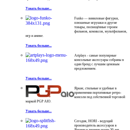
Узнать больше...
Funko — виниловые фигурки,
плюшевые игрушки и другие
товары, посвящённые героям
фильмов, комиксов, мультфильмов,
игр и аниме.
Узнать больше...
Artplays - самые популярные
консольные аксессуары собраны в
один бренд с лучшим ценовым
предложением.
Узнать больше...
Яркие, стильные и удобные в
применении портативные ретро-
консоли под собственной торговой
маркой PGP AIO.
Узнать больше...
Сегодня, HORI - ведущий
производитель аксессуаров в
Японии в течение почти 30 лет.