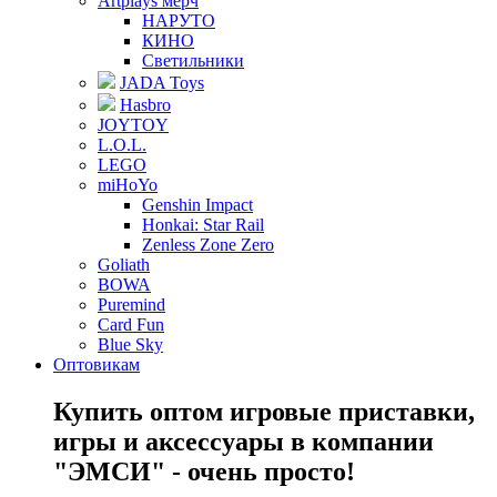
Artplays мерч
НАРУТО
КИНО
Светильники
JADA Toys
Hasbro
JOYTOY
L.O.L.
LEGO
miHoYo
Genshin Impact
Honkai: Star Rail
Zenless Zone Zero
Goliath
BOWA
Puremind
Card Fun
Blue Sky
Оптовикам
Купить оптом игровые приставки,
игры и аксессуары в компании
"ЭМСИ" - очень просто!