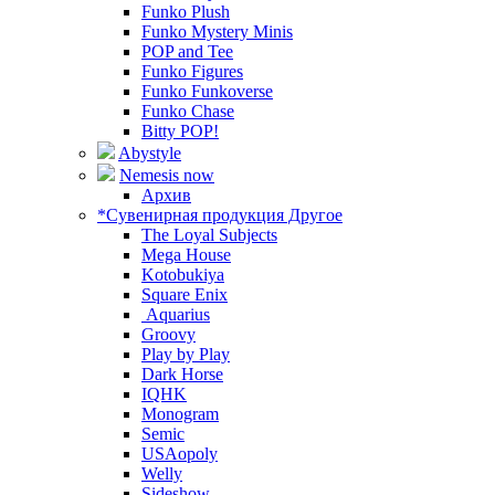
Funko Plush
Funko Mystery Minis
POP and Tee
Funko Figures
Funko Funkoverse
Funko Chase
Bitty POP!
Abystyle
Nemesis now
Архив
*Сувенирная продукция Другое
The Loyal Subjects
Mega House
Kotobukiya
Square Enix
Aquarius
Groovy
Play by Play
Dark Horse
IQHK
Monogram
Semic
USAopoly
Welly
Sideshow