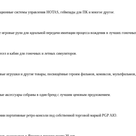
виационные системы управления HOTAS, геймпады для ПК и многое другое.
ve игровые рули для идеальной передачи имитации процесса вождения в лучших гоночны
ресел и кабин для гоночных и летных симуляторов.
е игрушки и другие товары, посвящённые героям фильмов, комиксов, мультфильмов, 
ьные аксессуары собраны в один бренд с лучшим ценовым предложением.
ении портативные ретро-консоли под собственной торговой маркой PGP AIO.