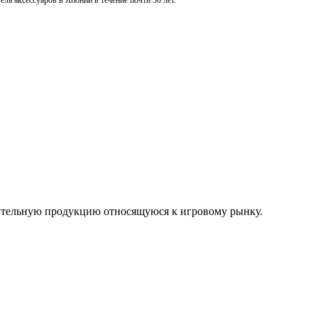
ль аксессуаров в Японии в течение почти 30 лет.
нительную продукцию относящуюся к игровому рынку.