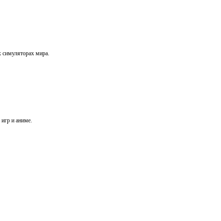
х симуляторах мира.
игр и аниме.