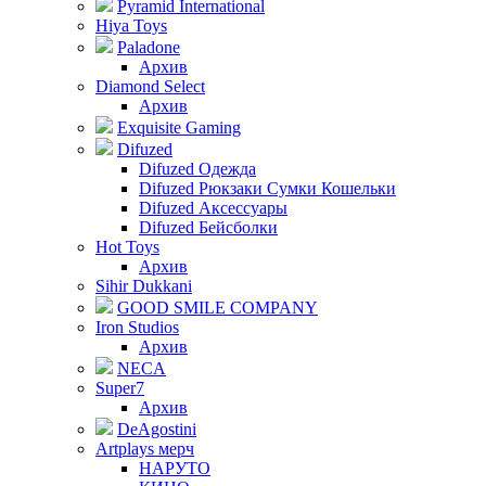
Pyramid International
Hiya Toys
Paladone
Архив
Diamond Select
Архив
Exquisite Gaming
Difuzed
Difuzed Одежда
Difuzed Рюкзаки Сумки Кошельки
Difuzed Аксессуары
Difuzed Бейсболки
Hot Toys
Архив
Sihir Dukkani
GOOD SMILE COMPANY
Iron Studios
Архив
NECA
Super7
Архив
DeAgostini
Artplays мерч
НАРУТО