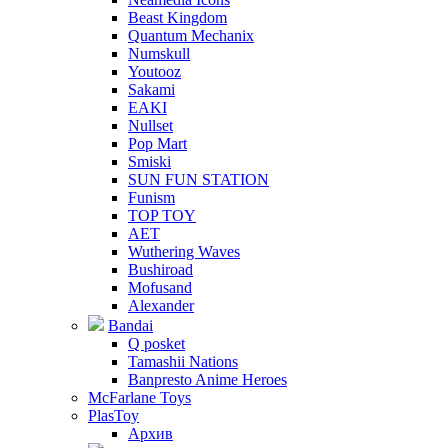
Beast Kingdom
Quantum Mechanix
Numskull
Youtooz
Sakami
EAKI
Nullset
Pop Mart
Smiski
SUN FUN STATION
Funism
TOP TOY
AET
Wuthering Waves
Bushiroad
Mofusand
Alexander
Bandai
Q posket
Tamashii Nations
Banpresto Anime Heroes
McFarlane Toys
PlasToy
Архив