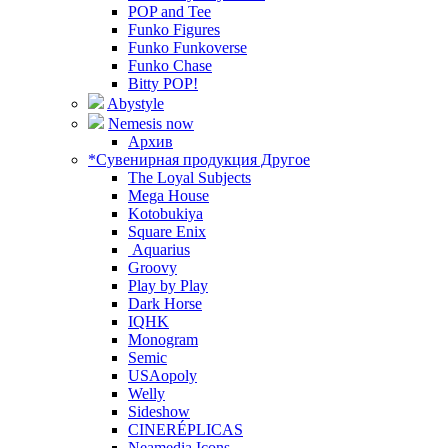
POP and Tee
Funko Figures
Funko Funkoverse
Funko Chase
Bitty POP!
Abystyle
Nemesis now
Архив
*Сувенирная продукция Другое
The Loyal Subjects
Mega House
Kotobukiya
Square Enix
Aquarius
Groovy
Play by Play
Dark Horse
IQHK
Monogram
Semic
USAopoly
Welly
Sideshow
CINERÉPLICAS
Neamedia Icons