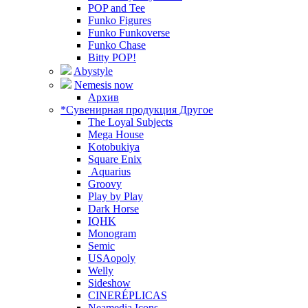
POP and Tee
Funko Figures
Funko Funkoverse
Funko Chase
Bitty POP!
Abystyle
Nemesis now
Архив
*Сувенирная продукция Другое
The Loyal Subjects
Mega House
Kotobukiya
Square Enix
Aquarius
Groovy
Play by Play
Dark Horse
IQHK
Monogram
Semic
USAopoly
Welly
Sideshow
CINERÉPLICAS
Neamedia Icons