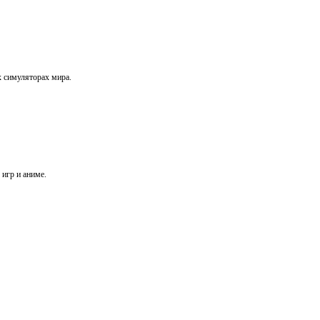
х симуляторах мира.
игр и аниме.