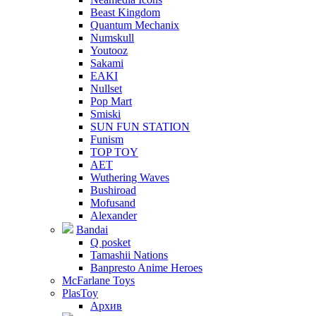
Beast Kingdom
Quantum Mechanix
Numskull
Youtooz
Sakami
EAKI
Nullset
Pop Mart
Smiski
SUN FUN STATION
Funism
TOP TOY
AET
Wuthering Waves
Bushiroad
Mofusand
Alexander
Bandai
Q posket
Tamashii Nations
Banpresto Anime Heroes
McFarlane Toys
PlasToy
Архив