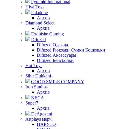
Pyramid International
Hiya Toys
Paladone
Архив
Diamond Select
Архив
Exquisite Gaming
Difuzed
Difuzed Одежда
Difuzed Рюкзаки Сумки Кошельки
Difuzed Аксессуары
Difuzed Бейсболки
Hot Toys
Архив
Sihir Dukkani
GOOD SMILE COMPANY
Iron Studios
Архив
NECA
Super7
Архив
DeAgostini
Artplays мерч
НАРУТО