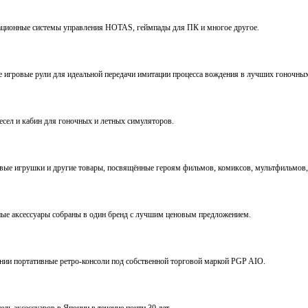
виационные системы управления HOTAS, геймпады для ПК и многое другое.
ve игровые рули для идеальной передачи имитации процесса вождения в лучших гоночны
ресел и кабин для гоночных и летных симуляторов.
е игрушки и другие товары, посвящённые героям фильмов, комиксов, мультфильмов, 
ьные аксессуары собраны в один бренд с лучшим ценовым предложением.
ении портативные ретро-консоли под собственной торговой маркой PGP AIO.