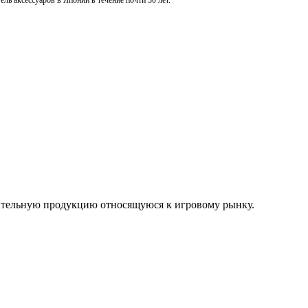
ль аксессуаров в Японии в течение почти 30 лет.
нительную продукцию относящуюся к игровому рынку.