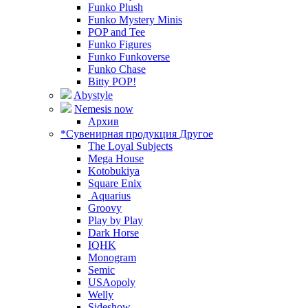
Funko Plush
Funko Mystery Minis
POP and Tee
Funko Figures
Funko Funkoverse
Funko Chase
Bitty POP!
Abystyle
Nemesis now
Архив
*Сувенирная продукция Другое
The Loyal Subjects
Mega House
Kotobukiya
Square Enix
Aquarius
Groovy
Play by Play
Dark Horse
IQHK
Monogram
Semic
USAopoly
Welly
Sideshow