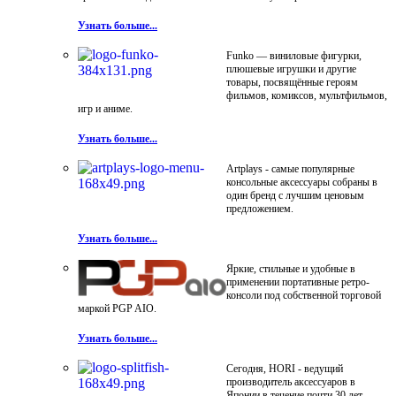
Узнать больше...
Funko — виниловые фигурки,
плюшевые игрушки и другие
товары, посвящённые героям
фильмов, комиксов, мультфильмов,
игр и аниме.
Узнать больше...
Artplays - самые популярные
консольные аксессуары собраны в
один бренд с лучшим ценовым
предложением.
Узнать больше...
Яркие, стильные и удобные в
применении портативные ретро-
консоли под собственной торговой
маркой PGP AIO.
Узнать больше...
Сегодня, HORI - ведущий
производитель аксессуаров в
Японии в течение почти 30 лет.