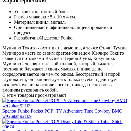
Характеристики:
Упаковка: картонный бокс.
Размер упаковки: 5 х 10 х 4 см.
Материал: винил, металл.
Оригинальный и официально лицензированный
продукт.
Разработчик/Издатель: Funko.
Муичиро Токито - охотник на демонов, а также Столп Тумана.
Муичиро вместе со своим братом-близецом Юичиро Токито
являются потомками Высшей Первой Луны, Кокушибо.
Муичиро - человек с лёгкой головой, который, кажется,
постоянно блуждает в своих мыслях и никогда не
сосредотачивается на чём-то одном. Бесстрастный и порой
глуповатый, он склонен думать только о себе и действует
исключительно на основе логики, никогда не позволяя
эмоциям руководить собой.
С этим товаром просматривают
Брелок Funko Pocket POP! TV Adventure Time Cowboy BMO
w/Guitar 92109