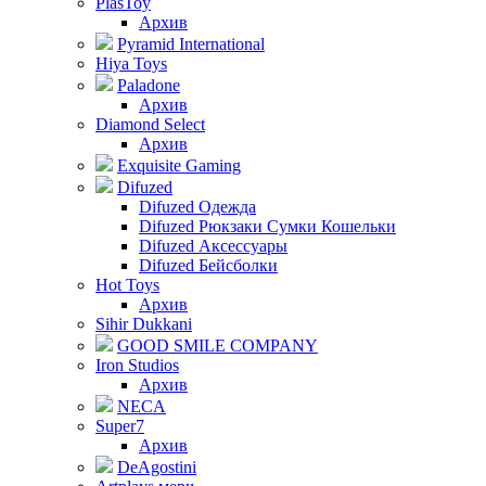
PlasToy
Архив
Pyramid International
Hiya Toys
Paladone
Архив
Diamond Select
Архив
Exquisite Gaming
Difuzed
Difuzed Одежда
Difuzed Рюкзаки Сумки Кошельки
Difuzed Аксессуары
Difuzed Бейсболки
Hot Toys
Архив
Sihir Dukkani
GOOD SMILE COMPANY
Iron Studios
Архив
NECA
Super7
Архив
DeAgostini