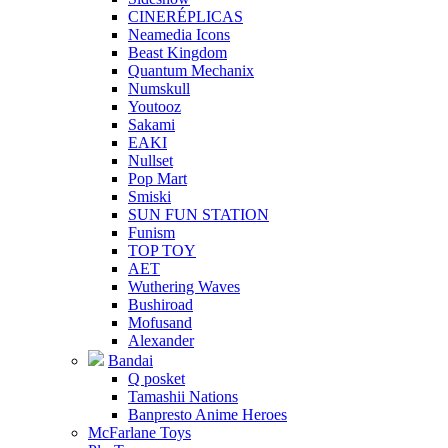
CINERÉPLICAS
Neamedia Icons
Beast Kingdom
Quantum Mechanix
Numskull
Youtooz
Sakami
EAKI
Nullset
Pop Mart
Smiski
SUN FUN STATION
Funism
TOP TOY
AET
Wuthering Waves
Bushiroad
Mofusand
Alexander
Bandai
Q posket
Tamashii Nations
Banpresto Anime Heroes
McFarlane Toys