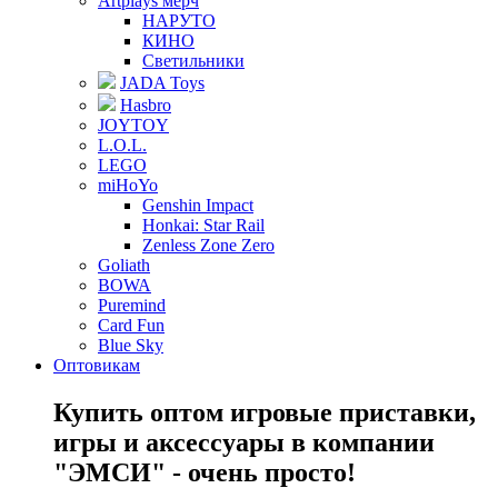
Artplays мерч
НАРУТО
КИНО
Светильники
JADA Toys
Hasbro
JOYTOY
L.O.L.
LEGO
miHoYo
Genshin Impact
Honkai: Star Rail
Zenless Zone Zero
Goliath
BOWA
Puremind
Card Fun
Blue Sky
Оптовикам
Купить оптом игровые приставки,
игры и аксессуары в компании
"ЭМСИ" - очень просто!