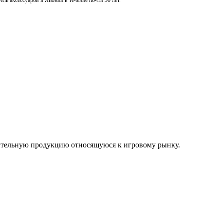
ль аксессуаров в Японии в течение почти 30 лет.
нительную продукцию относящуюся к игровому рынку.