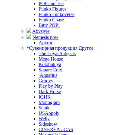
POP and Tee
Funko Figures
Funko Funkoverse
Funko Chase
Bitty POP!
Abystyle
Nemesis now
Архив
*Сувенирная продукция Другое
The Loyal Subjects
Mega House
Kotobukiya
Square Enix
Aquarius
Groovy
Play by Play
Dark Horse
IQHK
Monogram
Semic
USAopoly
Welly
Sideshow
CINERÉPLICAS
Neamedia Icons