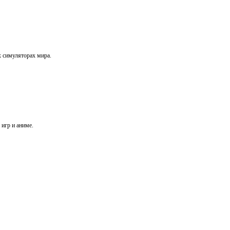
х симуляторах мира.
игр и аниме.