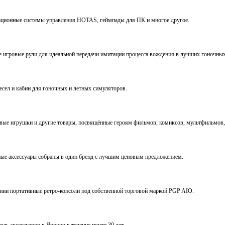
виационные системы управления HOTAS, геймпады для ПК и многое другое.
ve игровые рули для идеальной передачи имитации процесса вождения в лучших гоночны
ресел и кабин для гоночных и летных симуляторов.
е игрушки и другие товары, посвящённые героям фильмов, комиксов, мультфильмов, 
ьные аксессуары собраны в один бренд с лучшим ценовым предложением.
ении портативные ретро-консоли под собственной торговой маркой PGP AIO.