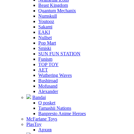
Beast Kingdom
Quantum Mechanix
Numskull
Youtooz
Sakami
EAKI
Nullset
Pop Mart
Smiski
SUN FUN STATION
Funism
TOP TOY
AET
Wuthering Waves
Bushiroad
Mofusand
Alexander
Bandai
Q posket
Tamashii Nations
Banpresto Anime Heroes
McFarlane Toys
PlasToy
Архив