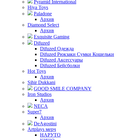
Pyramid International
Hiya Toys
Paladone
Архив
Diamond Select
Архив
Exquisite Gaming
Difuzed
Difuzed Одежда
Difuzed Рюкзаки Сумки Кошельки
Difuzed Аксессуары
Difuzed Бейсболки
Hot Toys
Архив
Sihir Dukkani
GOOD SMILE COMPANY
Iron Studios
Архив
NECA
Super7
Архив
DeAgostini
Artplays мерч
НАРУТО