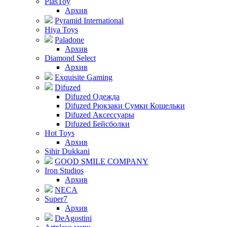
PlasToy
Архив
Pyramid International
Hiya Toys
Paladone
Архив
Diamond Select
Архив
Exquisite Gaming
Difuzed
Difuzed Одежда
Difuzed Рюкзаки Сумки Кошельки
Difuzed Аксессуары
Difuzed Бейсболки
Hot Toys
Архив
Sihir Dukkani
GOOD SMILE COMPANY
Iron Studios
Архив
NECA
Super7
Архив
DeAgostini