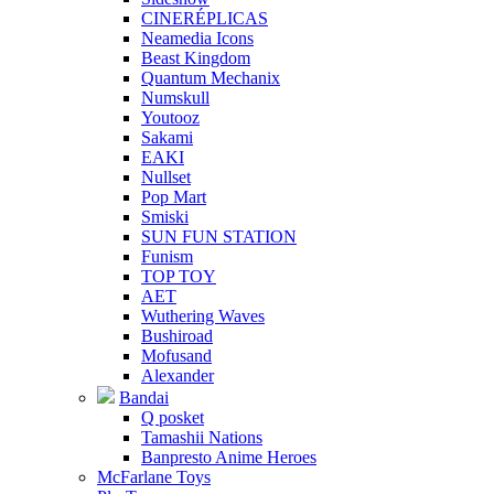
CINERÉPLICAS
Neamedia Icons
Beast Kingdom
Quantum Mechanix
Numskull
Youtooz
Sakami
EAKI
Nullset
Pop Mart
Smiski
SUN FUN STATION
Funism
TOP TOY
AET
Wuthering Waves
Bushiroad
Mofusand
Alexander
Bandai
Q posket
Tamashii Nations
Banpresto Anime Heroes
McFarlane Toys