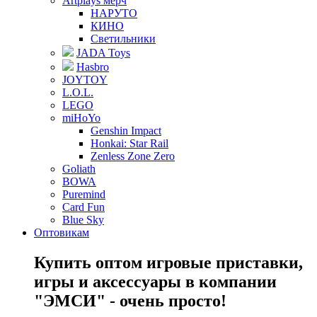
Artplays мерч
НАРУТО
КИНО
Светильники
JADA Toys
Hasbro
JOYTOY
L.O.L.
LEGO
miHoYo
Genshin Impact
Honkai: Star Rail
Zenless Zone Zero
Goliath
BOWA
Puremind
Card Fun
Blue Sky
Оптовикам
Купить оптом игровые приставки,
игры и аксессуары в компании
"ЭМСИ" - очень просто!