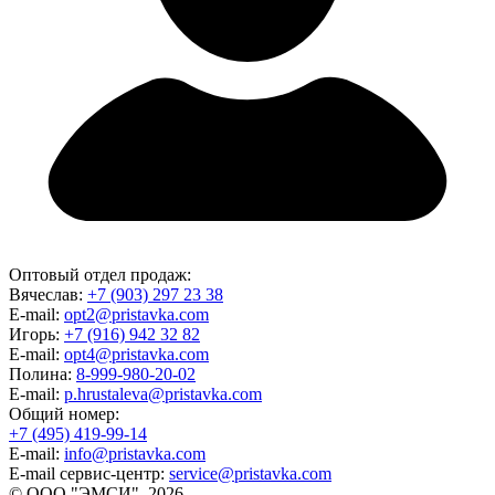
Оптовый отдел продаж:
Вячеслав:
+7 (903) 297 23 38
E-mail:
opt2@pristavka.com
Игорь:
+7 (916) 942 32 82
E-mail:
opt4@pristavka.com
Полина:
8-999-980-20-02
E-mail:
p.hrustaleva@pristavka.com
Общий номер:
+7 (495) 419-99-14
E-mail:
info@pristavka.com
E-mail сервис-центр:
service@pristavka.com
© ООО "ЭМСИ", 2026