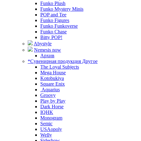
Funko Plush
Funko Mystery Minis
POP and Tee
Funko Figures
Funko Funkoverse
Funko Chase
Bitty POP!
Abystyle
Nemesis now
Архив
*Сувенирная продукция Другое
The Loyal Subjects
Mega House
Kotobukiya
Square Enix
Aquarius
Groovy
Play by Play
Dark Horse
IQHK
Monogram
Semic
USAopoly
Welly
Sideshow