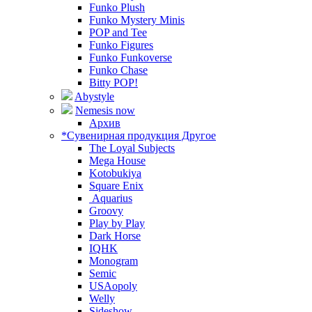
Funko Plush
Funko Mystery Minis
POP and Tee
Funko Figures
Funko Funkoverse
Funko Chase
Bitty POP!
Abystyle
Nemesis now
Архив
*Сувенирная продукция Другое
The Loyal Subjects
Mega House
Kotobukiya
Square Enix
Aquarius
Groovy
Play by Play
Dark Horse
IQHK
Monogram
Semic
USAopoly
Welly
Sideshow