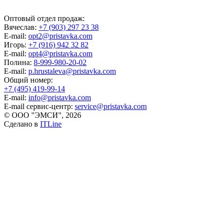
Оптовый отдел продаж:
Вячеслав:
+7 (903) 297 23 38
E-mail:
opt2@pristavka.com
Игорь:
+7 (916) 942 32 82
E-mail:
opt4@pristavka.com
Полина:
8-999-980-20-02
E-mail:
p.hrustaleva@pristavka.com
Общий номер:
+7 (495) 419-99-14
E-mail:
info@pristavka.com
E-mail сервис-центр:
service@pristavka.com
© ООО "ЭМСИ", 2026
Сделано в
ITLine