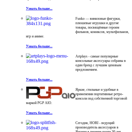
Узнать больше...
Funko — виниловые фигурки,
плюшевые игрушки и другие
товары, посвящённые героям
фильмов, комиксов, мультфильмов,
игр и аниме.
Узнать больше...
Artplays - самые популярные
консольные аксессуары собраны в
один бренд с лучшим ценовым
предложением.
Узнать больше...
Яркие, стильные и удобные в
применении портативные ретро-
консоли под собственной торговой
маркой PGP AIO.
Узнать больше...
Сегодня, HORI - ведущий
производитель аксессуаров в
Японии в течение почти 30 лет.