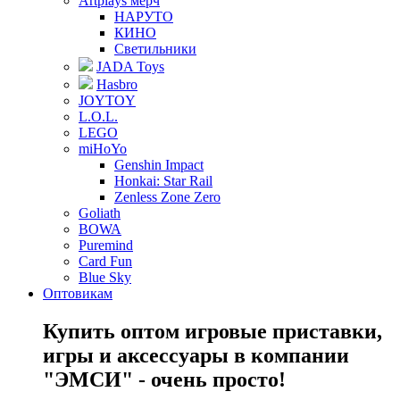
Artplays мерч
НАРУТО
КИНО
Светильники
JADA Toys
Hasbro
JOYTOY
L.O.L.
LEGO
miHoYo
Genshin Impact
Honkai: Star Rail
Zenless Zone Zero
Goliath
BOWA
Puremind
Card Fun
Blue Sky
Оптовикам
Купить оптом игровые приставки,
игры и аксессуары в компании
"ЭМСИ" - очень просто!