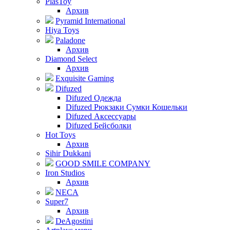
PlasToy
Архив
Pyramid International
Hiya Toys
Paladone
Архив
Diamond Select
Архив
Exquisite Gaming
Difuzed
Difuzed Одежда
Difuzed Рюкзаки Сумки Кошельки
Difuzed Аксессуары
Difuzed Бейсболки
Hot Toys
Архив
Sihir Dukkani
GOOD SMILE COMPANY
Iron Studios
Архив
NECA
Super7
Архив
DeAgostini