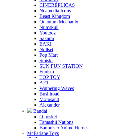
CINERÉPLICAS
Neamedia Icons
Beast Kingdom
Quantum Mechanix
Numskull
Youtooz
Sakami
EAKI
Nullset
Pop Mart
Smiski
SUN FUN STATION
Funism
TOP TOY
AET
Wuthering Waves
Bushiroad
Mofusand
Alexander
Bandai
Q posket
Tamashii Nations
Banpresto Anime Heroes
McFarlane Toys