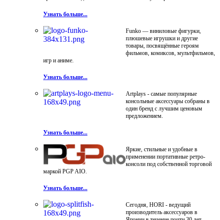
Узнать больше...
Funko — виниловые фигурки,
плюшевые игрушки и другие
товары, посвящённые героям
фильмов, комиксов, мультфильмов,
игр и аниме.
Узнать больше...
Artplays - самые популярные
консольные аксессуары собраны в
один бренд с лучшим ценовым
предложением.
Узнать больше...
Яркие, стильные и удобные в
применении портативные ретро-
консоли под собственной торговой
маркой PGP AIO.
Узнать больше...
Сегодня, HORI - ведущий
производитель аксессуаров в
Японии в течение почти 30 лет.