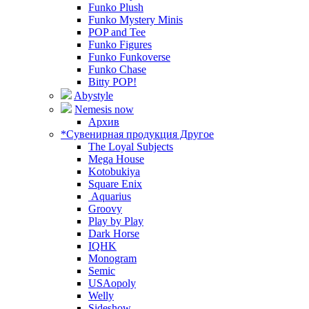
Funko Plush
Funko Mystery Minis
POP and Tee
Funko Figures
Funko Funkoverse
Funko Chase
Bitty POP!
Abystyle
Nemesis now
Архив
*Сувенирная продукция Другое
The Loyal Subjects
Mega House
Kotobukiya
Square Enix
Aquarius
Groovy
Play by Play
Dark Horse
IQHK
Monogram
Semic
USAopoly
Welly
Sideshow