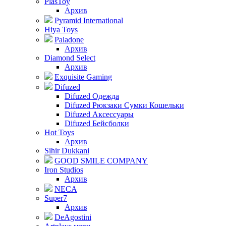
PlasToy
Архив
Pyramid International
Hiya Toys
Paladone
Архив
Diamond Select
Архив
Exquisite Gaming
Difuzed
Difuzed Одежда
Difuzed Рюкзаки Сумки Кошельки
Difuzed Аксессуары
Difuzed Бейсболки
Hot Toys
Архив
Sihir Dukkani
GOOD SMILE COMPANY
Iron Studios
Архив
NECA
Super7
Архив
DeAgostini