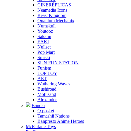
CINERÉPLICAS
Neamedia Icons
Beast Kingdom
Quantum Mechanix
Numskull
Youtooz
Sakami
EAKI
Nullset
Pop Mart
Smiski
SUN FUN STATION
Funism
TOP TOY
AET
Wuthering Waves
Bushiroad
Mofusand
Alexander
Bandai
Q posket
Tamashii Nations
Banpresto Anime Heroes
McFarlane Toys