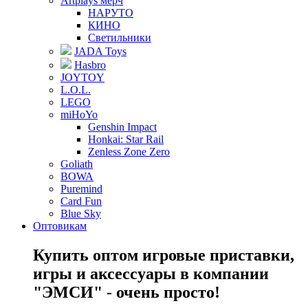
Artplays мерч
НАРУТО
КИНО
Светильники
JADA Toys
Hasbro
JOYTOY
L.O.L.
LEGO
miHoYo
Genshin Impact
Honkai: Star Rail
Zenless Zone Zero
Goliath
BOWA
Puremind
Card Fun
Blue Sky
Оптовикам
Купить оптом игровые приставки,
игры и аксессуары в компании
"ЭМСИ" - очень просто!