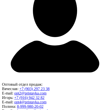
Оптовый отдел продаж:
Вячеслав:
+7 (903) 297 23 38
E-mail:
opt2@pristavka.com
Игорь:
+7 (916) 942 32 82
E-mail:
opt4@pristavka.com
Полина:
8-999-980-20-02