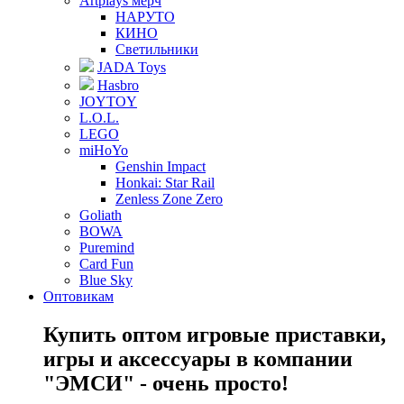
Artplays мерч
НАРУТО
КИНО
Светильники
JADA Toys
Hasbro
JOYTOY
L.O.L.
LEGO
miHoYo
Genshin Impact
Honkai: Star Rail
Zenless Zone Zero
Goliath
BOWA
Puremind
Card Fun
Blue Sky
Оптовикам
Купить оптом игровые приставки,
игры и аксессуары в компании
"ЭМСИ" - очень просто!