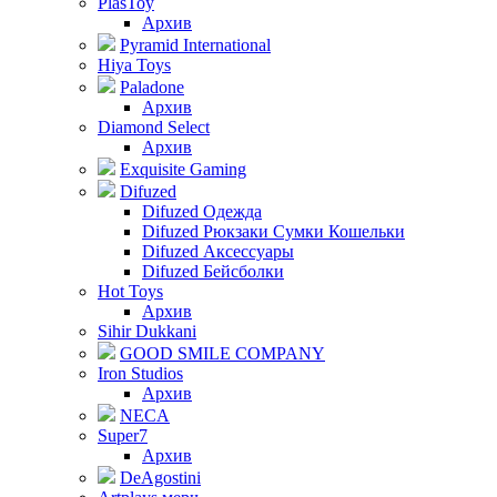
PlasToy
Архив
Pyramid International
Hiya Toys
Paladone
Архив
Diamond Select
Архив
Exquisite Gaming
Difuzed
Difuzed Одежда
Difuzed Рюкзаки Сумки Кошельки
Difuzed Аксессуары
Difuzed Бейсболки
Hot Toys
Архив
Sihir Dukkani
GOOD SMILE COMPANY
Iron Studios
Архив
NECA
Super7
Архив
DeAgostini