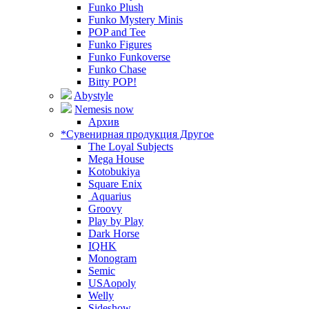
Funko Plush
Funko Mystery Minis
POP and Tee
Funko Figures
Funko Funkoverse
Funko Chase
Bitty POP!
Abystyle
Nemesis now
Архив
*Сувенирная продукция Другое
The Loyal Subjects
Mega House
Kotobukiya
Square Enix
Aquarius
Groovy
Play by Play
Dark Horse
IQHK
Monogram
Semic
USAopoly
Welly
Sideshow