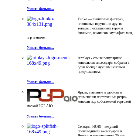
Узнать больше...
Funko — виниловые фигурки,
плюшевые игрушки и другие
товары, посвящённые героям
фильмов, комиксов, мультфильмов,
игр и аниме.
Узнать больше...
Artplays - самые популярные
консольные аксессуары собраны в
один бренд с лучшим ценовым
предложением.
Узнать больше...
Яркие, стильные и удобные в
применении портативные ретро-
консоли под собственной торговой
маркой PGP AIO.
Узнать больше...
Сегодня, HORI - ведущий
производитель аксессуаров в
Японии в течение почти 30 лет.