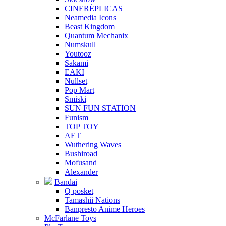
CINERÉPLICAS
Neamedia Icons
Beast Kingdom
Quantum Mechanix
Numskull
Youtooz
Sakami
EAKI
Nullset
Pop Mart
Smiski
SUN FUN STATION
Funism
TOP TOY
AET
Wuthering Waves
Bushiroad
Mofusand
Alexander
Bandai
Q posket
Tamashii Nations
Banpresto Anime Heroes
McFarlane Toys