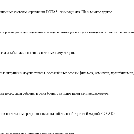
виационные системы управления HOTAS, геймпады для ПК и многое другое.
ve игровые рули для идеальной передачи имитации процесса вождения в лучших гоночны
ресел и кабин для гоночных и летных симуляторов.
е игрушки и другие товары, посвящённые героям фильмов, комиксов, мультфильмов, 
ьные аксессуары собраны в один бренд с лучшим ценовым предложением.
ении портативные ретро-консоли под собственной торговой маркой PGP AIO.