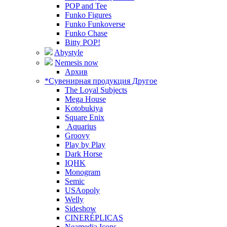
POP and Tee
Funko Figures
Funko Funkoverse
Funko Chase
Bitty POP!
Abystyle
Nemesis now
Архив
*Сувенирная продукция Другое
The Loyal Subjects
Mega House
Kotobukiya
Square Enix
Aquarius
Groovy
Play by Play
Dark Horse
IQHK
Monogram
Semic
USAopoly
Welly
Sideshow
CINERÉPLICAS
Neamedia Icons