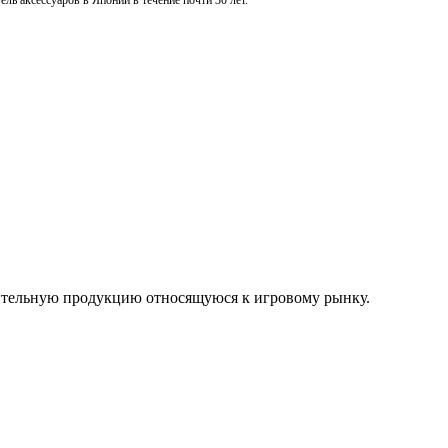
ль аксессуаров в Японии в течение почти 30 лет.
нительную продукцию относящуюся к игровому рынку.