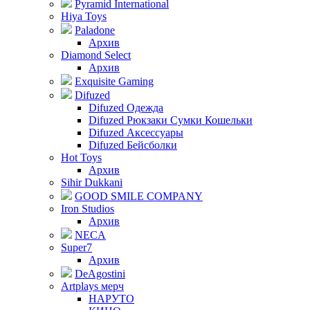
Pyramid International
Hiya Toys
Paladone
Архив
Diamond Select
Архив
Exquisite Gaming
Difuzed
Difuzed Одежда
Difuzed Рюкзаки Сумки Кошельки
Difuzed Аксессуары
Difuzed Бейсболки
Hot Toys
Архив
Sihir Dukkani
GOOD SMILE COMPANY
Iron Studios
Архив
NECA
Super7
Архив
DeAgostini
Artplays мерч
НАРУТО