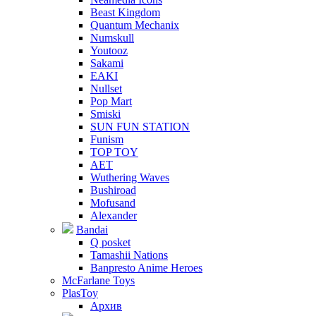
Beast Kingdom
Quantum Mechanix
Numskull
Youtooz
Sakami
EAKI
Nullset
Pop Mart
Smiski
SUN FUN STATION
Funism
TOP TOY
AET
Wuthering Waves
Bushiroad
Mofusand
Alexander
Bandai
Q posket
Tamashii Nations
Banpresto Anime Heroes
McFarlane Toys
PlasToy
Архив