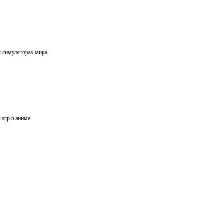
х симуляторах мира.
игр и аниме.