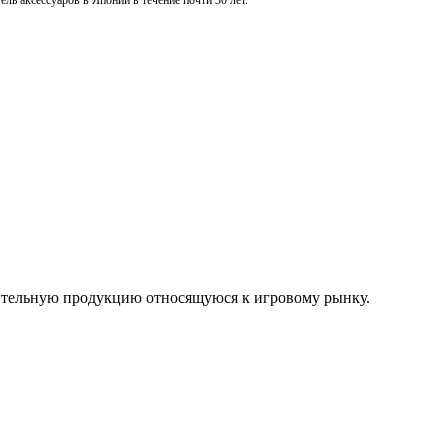
ль аксессуаров в Японии в течение почти 30 лет.
нительную продукцию относящуюся к игровому рынку.