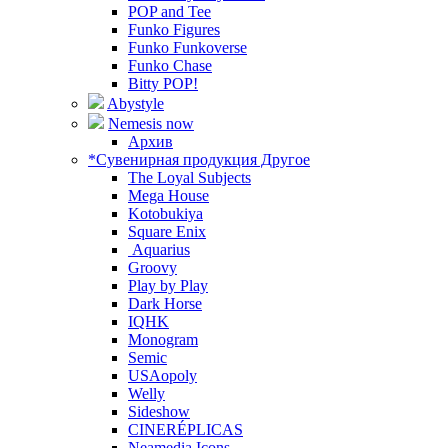
POP and Tee
Funko Figures
Funko Funkoverse
Funko Chase
Bitty POP!
Abystyle
Nemesis now
Архив
*Сувенирная продукция Другое
The Loyal Subjects
Mega House
Kotobukiya
Square Enix
Aquarius
Groovy
Play by Play
Dark Horse
IQHK
Monogram
Semic
USAopoly
Welly
Sideshow
CINERÉPLICAS
Neamedia Icons