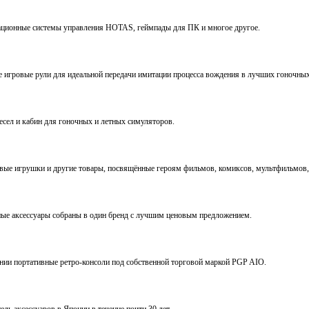
виационные системы управления HOTAS, геймпады для ПК и многое другое.
ve игровые рули для идеальной передачи имитации процесса вождения в лучших гоночны
ресел и кабин для гоночных и летных симуляторов.
е игрушки и другие товары, посвящённые героям фильмов, комиксов, мультфильмов, 
ьные аксессуары собраны в один бренд с лучшим ценовым предложением.
ении портативные ретро-консоли под собственной торговой маркой PGP AIO.