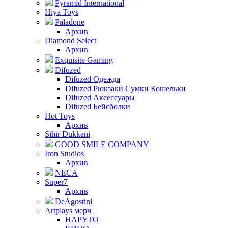
Pyramid International
Hiya Toys
Paladone
Архив
Diamond Select
Архив
Exquisite Gaming
Difuzed
Difuzed Одежда
Difuzed Рюкзаки Сумки Кошельки
Difuzed Аксессуары
Difuzed Бейсболки
Hot Toys
Архив
Sihir Dukkani
GOOD SMILE COMPANY
Iron Studios
Архив
NECA
Super7
Архив
DeAgostini
Artplays мерч
НАРУТО