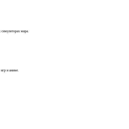
х симуляторах мира.
игр и аниме.