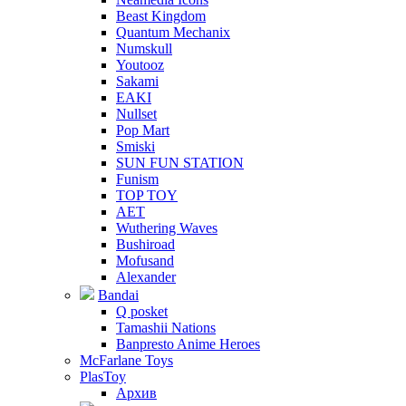
Beast Kingdom
Quantum Mechanix
Numskull
Youtooz
Sakami
EAKI
Nullset
Pop Mart
Smiski
SUN FUN STATION
Funism
TOP TOY
AET
Wuthering Waves
Bushiroad
Mofusand
Alexander
Bandai
Q posket
Tamashii Nations
Banpresto Anime Heroes
McFarlane Toys
PlasToy
Архив