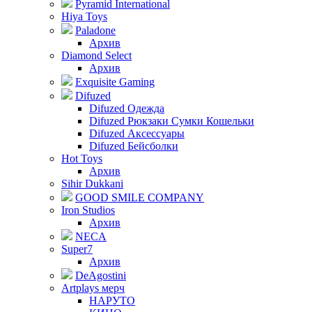
Pyramid International
Hiya Toys
Paladone
Архив
Diamond Select
Архив
Exquisite Gaming
Difuzed
Difuzed Одежда
Difuzed Рюкзаки Сумки Кошельки
Difuzed Аксессуары
Difuzed Бейсболки
Hot Toys
Архив
Sihir Dukkani
GOOD SMILE COMPANY
Iron Studios
Архив
NECA
Super7
Архив
DeAgostini
Artplays мерч
НАРУТО