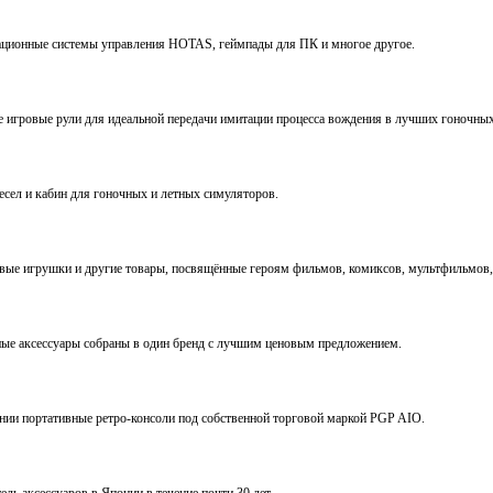
виационные системы управления HOTAS, геймпады для ПК и многое другое.
ve игровые рули для идеальной передачи имитации процесса вождения в лучших гоночны
ресел и кабин для гоночных и летных симуляторов.
е игрушки и другие товары, посвящённые героям фильмов, комиксов, мультфильмов, 
ьные аксессуары собраны в один бренд с лучшим ценовым предложением.
ении портативные ретро-консоли под собственной торговой маркой PGP AIO.