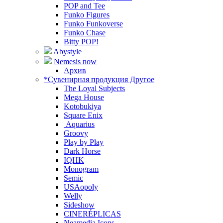
POP and Tee
Funko Figures
Funko Funkoverse
Funko Chase
Bitty POP!
Abystyle
Nemesis now
Архив
*Сувенирная продукция Другое
The Loyal Subjects
Mega House
Kotobukiya
Square Enix
Aquarius
Groovy
Play by Play
Dark Horse
IQHK
Monogram
Semic
USAopoly
Welly
Sideshow
CINERÉPLICAS
Neamedia Icons