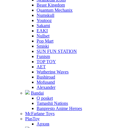
Beast Kingdom
Quantum Mechanix
Numskull
Youtooz
Sakami
EAKI
Nullset
Pop Mart
Smiski
SUN FUN STATION
Funism
TOP TOY
AET
Wuthering Waves
Bushiroad
Mofusand
Alexander
Bandai
Q posket
Tamashii Nations
Banpresto Anime Heroes
McFarlane Toys
PlasToy
Архив