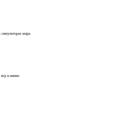
х симуляторах мира.
игр и аниме.