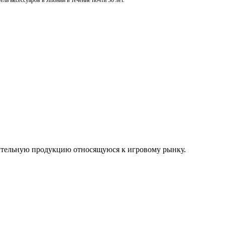
ль аксессуаров в Японии в течение почти 30 лет.
нительную продукцию относящуюся к игровому рынку.