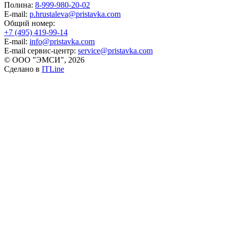
Полина:
8-999-980-20-02
E-mail:
p.hrustaleva@pristavka.com
Общий номер:
+7 (495) 419-99-14
E-mail:
info@pristavka.com
E-mail сервис-центр:
service@pristavka.com
© ООО "ЭМСИ", 2026
Сделано в
ITLine