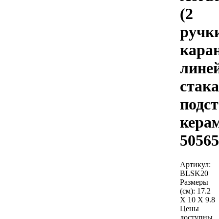
(2
ручки
кара
линей
стак
подс
кера
50565
Артикул:
BLSK20
Размеры
(см):
17.2
X 10 X 9.8
Цены
доступны