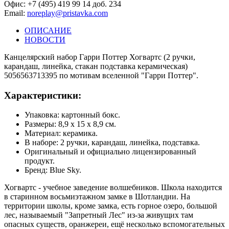
Офис: +7 (495) 419 99 14 доб. 234
Email:
noreplay@pristavka.com
ОПИСАНИЕ
НОВОСТИ
Канцелярский набор Гарри Поттер Хогвартс (2 ручки,
карандаш, линейка, стакан подставка керамическая)
5056563713395 по мотивам вселенной "Гарри Поттер".
Характеристики:
Упаковка: картонный бокс.
Размеры: 8,9 х 15 х 8,9 см.
Материал: керамика.
В наборе: 2 ручки, карандаш, линейка, подставка.
Оригинальный и официально лицензированный
продукт.
Бренд: Blue Sky.
Хогвартс - учебное заведение волшебников. Школа находится
в старинном восьмиэтажном замке в Шотландии. На
территории школы, кроме замка, есть горное озеро, большой
лес, называемый "Запретный Лес" из-за живущих там
опасных существ, оранжереи, ещё несколько вспомогательных