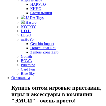
Artplays мерч
НАРУТО
КИНО
Светильники
JADA Toys
Hasbro
JOYTOY
L.O.L.
LEGO
miHoYo
Genshin Impact
Honkai: Star Rail
Zenless Zone Zero
Goliath
BOWA
Puremind
Card Fun
Blue Sky
Оптовикам
Купить оптом игровые приставки,
игры и аксессуары в компании
"ЭМСИ" - очень просто!