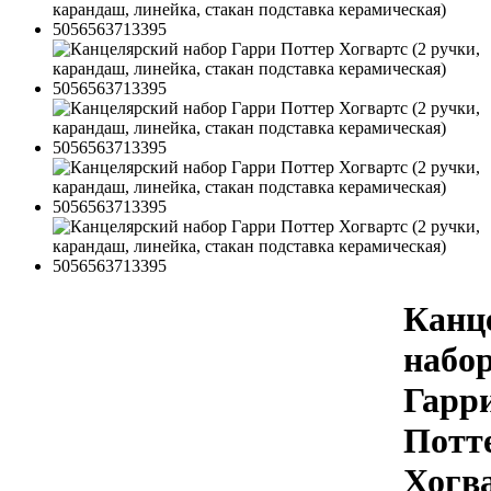
Канц
набо
Гарр
Потт
Хогв