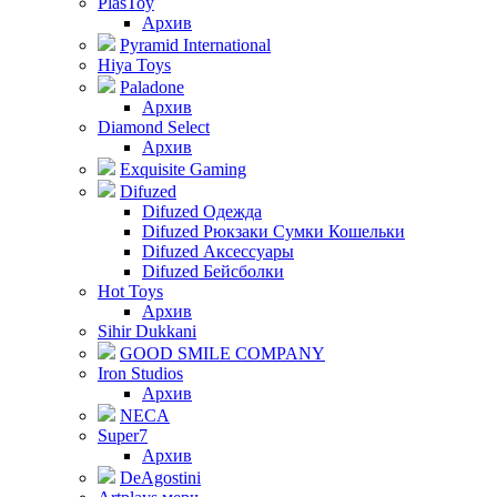
PlasToy
Архив
Pyramid International
Hiya Toys
Paladone
Архив
Diamond Select
Архив
Exquisite Gaming
Difuzed
Difuzed Одежда
Difuzed Рюкзаки Сумки Кошельки
Difuzed Аксессуары
Difuzed Бейсболки
Hot Toys
Архив
Sihir Dukkani
GOOD SMILE COMPANY
Iron Studios
Архив
NECA
Super7
Архив
DeAgostini