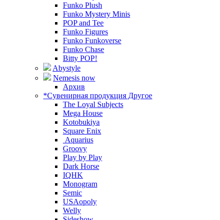
Funko Plush
Funko Mystery Minis
POP and Tee
Funko Figures
Funko Funkoverse
Funko Chase
Bitty POP!
Abystyle
Nemesis now
Архив
*Сувенирная продукция Другое
The Loyal Subjects
Mega House
Kotobukiya
Square Enix
Aquarius
Groovy
Play by Play
Dark Horse
IQHK
Monogram
Semic
USAopoly
Welly
Sideshow