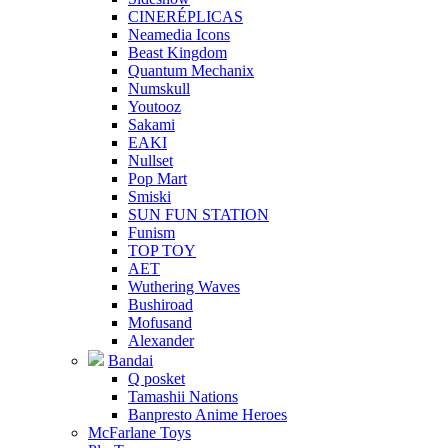
CINERÉPLICAS
Neamedia Icons
Beast Kingdom
Quantum Mechanix
Numskull
Youtooz
Sakami
EAKI
Nullset
Pop Mart
Smiski
SUN FUN STATION
Funism
TOP TOY
AET
Wuthering Waves
Bushiroad
Mofusand
Alexander
Bandai
Q posket
Tamashii Nations
Banpresto Anime Heroes
McFarlane Toys