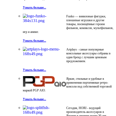
Узнать больше...
Funko — виниловые фигурки,
плюшевые игрушки и другие
товары, посвящённые героям
фильмов, комиксов, мультфильмов,
игр и аниме.
Узнать больше...
Artplays - самые популярные
консольные аксессуары собраны в
один бренд с лучшим ценовым
предложением.
Узнать больше...
Яркие, стильные и удобные в
применении портативные ретро-
консоли под собственной торговой
маркой PGP AIO.
Узнать больше...
Сегодня, HORI - ведущий
производитель аксессуаров в
Японии в течение почти 30 лет.