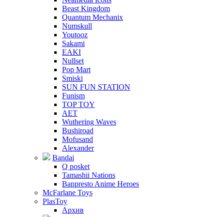
Beast Kingdom
Quantum Mechanix
Numskull
Youtooz
Sakami
EAKI
Nullset
Pop Mart
Smiski
SUN FUN STATION
Funism
TOP TOY
AET
Wuthering Waves
Bushiroad
Mofusand
Alexander
Bandai
Q posket
Tamashii Nations
Banpresto Anime Heroes
McFarlane Toys
PlasToy
Архив