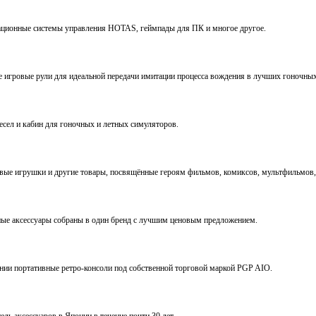
виационные системы управления HOTAS, геймпады для ПК и многое другое.
ve игровые рули для идеальной передачи имитации процесса вождения в лучших гоночны
ресел и кабин для гоночных и летных симуляторов.
е игрушки и другие товары, посвящённые героям фильмов, комиксов, мультфильмов, 
ьные аксессуары собраны в один бренд с лучшим ценовым предложением.
ении портативные ретро-консоли под собственной торговой маркой PGP AIO.