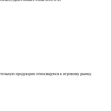
ль аксессуаров в Японии в течение почти 30 лет.
нительную продукцию относящуюся к игровому рынку.