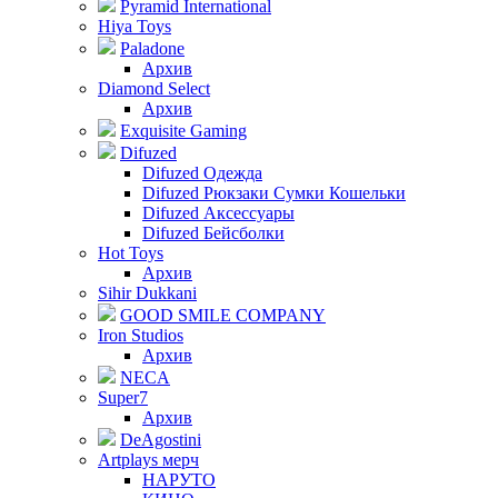
Pyramid International
Hiya Toys
Paladone
Архив
Diamond Select
Архив
Exquisite Gaming
Difuzed
Difuzed Одежда
Difuzed Рюкзаки Сумки Кошельки
Difuzed Аксессуары
Difuzed Бейсболки
Hot Toys
Архив
Sihir Dukkani
GOOD SMILE COMPANY
Iron Studios
Архив
NECA
Super7
Архив
DeAgostini
Artplays мерч
НАРУТО