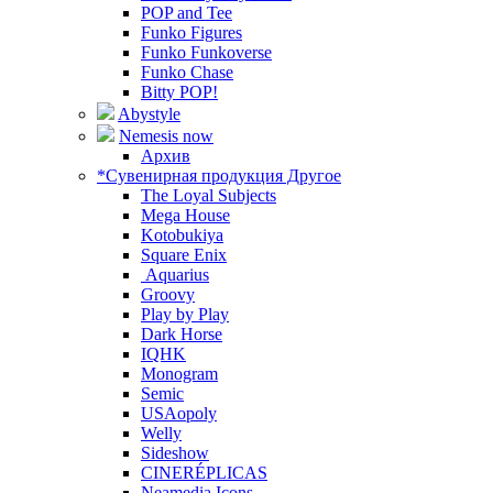
POP and Tee
Funko Figures
Funko Funkoverse
Funko Chase
Bitty POP!
Abystyle
Nemesis now
Архив
*Сувенирная продукция Другое
The Loyal Subjects
Mega House
Kotobukiya
Square Enix
Aquarius
Groovy
Play by Play
Dark Horse
IQHK
Monogram
Semic
USAopoly
Welly
Sideshow
CINERÉPLICAS
Neamedia Icons