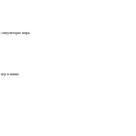
х симуляторах мира.
игр и аниме.