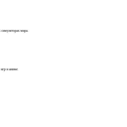
х симуляторах мира.
игр и аниме.