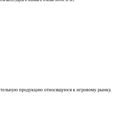
ль аксессуаров в Японии в течение почти 30 лет.
нительную продукцию относящуюся к игровому рынку.