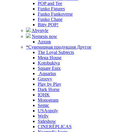
POP and Tee
Funko Figures
Funko Funkoverse
Funko Chase
Bitty POP!
Abystyle
Nemesis now
Архив
*Сувенирная продукция Другое
The Loyal Subjects
Mega House
Kotobukiya
Square Enix
Aquarius
Groovy
Play by Play
Dark Horse
IQHK
Monogram
Semic
USAopoly
Welly
Sideshow
CINERÉPLICAS
Neamedia Icons