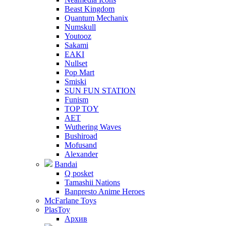
Beast Kingdom
Quantum Mechanix
Numskull
Youtooz
Sakami
EAKI
Nullset
Pop Mart
Smiski
SUN FUN STATION
Funism
TOP TOY
AET
Wuthering Waves
Bushiroad
Mofusand
Alexander
Bandai
Q posket
Tamashii Nations
Banpresto Anime Heroes
McFarlane Toys
PlasToy
Архив