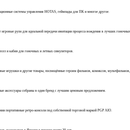
виационные системы управления HOTAS, геймпады для ПК и многое другое.
ve игровые рули для идеальной передачи имитации процесса вождения в лучших гоночны
ресел и кабин для гоночных и летных симуляторов.
е игрушки и другие товары, посвящённые героям фильмов, комиксов, мультфильмов, 
ьные аксессуары собраны в один бренд с лучшим ценовым предложением.
ении портативные ретро-консоли под собственной торговой маркой PGP AIO.