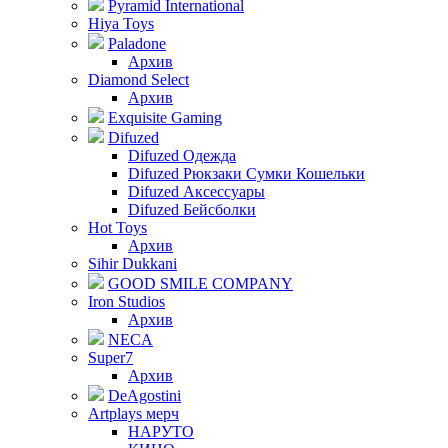
Pyramid International
Hiya Toys
Paladone
Архив
Diamond Select
Архив
Exquisite Gaming
Difuzed
Difuzed Одежда
Difuzed Рюкзаки Сумки Кошельки
Difuzed Аксессуары
Difuzed Бейсболки
Hot Toys
Архив
Sihir Dukkani
GOOD SMILE COMPANY
Iron Studios
Архив
NECA
Super7
Архив
DeAgostini
Artplays мерч
НАРУТО