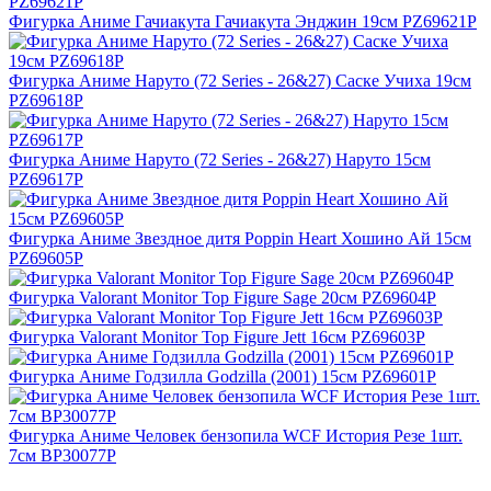
Фигурка Аниме Гачиакута Гачиакута Энджин 19см PZ69621P
Фигурка Аниме Наруто (72 Series - 26&27) Саске Учиха 19см
PZ69618P
Фигурка Аниме Наруто (72 Series - 26&27) Наруто 15см
PZ69617P
Фигурка Аниме Звездное дитя Poppin Heart Хошино Ай 15см
PZ69605P
Фигурка Valorant Monitor Top Figure Sage 20см PZ69604P
Фигурка Valorant Monitor Top Figure Jett 16см PZ69603P
Фигурка Аниме Годзилла Godzilla (2001) 15см PZ69601P
Фигурка Аниме Человек бензопила WCF История Резе 1шт.
7см BP30077P