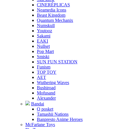
CINERÉPLICAS
Neamedia Icons
Beast Kingdom
Quantum Mechanix
Numskull
Youtooz
Sakami
EAKI
Nullset
Pop Mart
Smiski
SUN FUN STATION
Funism
TOP TOY
AET
Wuthering Waves
Bushiroad
Mofusand
Alexander
Bandai
Q posket
Tamashii Nations
Banpresto Anime Heroes
McFarlane Toys