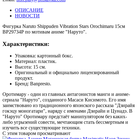
ОПИСАНИЕ
НОВОСТИ
Фигурка Naruto Shippuden Vibration Stars Orochimaru 15см
BP29734P по мотивам аниме "Наруто".
Характеристики:
Упаковка: картонный бокс.
Материал: пластик.
Высота: 15 см.
Оригинальный и официально лицензированный
продукт.
Бренд: Banpresto.
Оротимару - один из главных антагонистов манги и аниме-
сериала "Наруто", созданного Масаси Кисимото. Его имя
заимствовано из традиционного японского рассказа "Дзирайя
гокэцу моногатари", наряду с именами Дзирайи и Цунадэ. В
"Наруто" Оротимару предстаёт манипулятором без каких-
либо угрызений совести, мечтающим стать бессмертным и
изучить все существующие техники.
С этим товаром просматривают