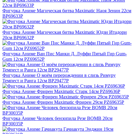
Фигурка Аниме Магическая битва Maximatic Наоя Зенин 22см
BP69633P
Фигурка Аниме Магическая битва Maximatic Юдзи Итадори
20см BP69632P
Фигурка Аниме Ван Пис Манки Д. Луффи Пятый Гир Gum-
Gum 12см PZ69652P
Фигурка Аниме О моём перерождении в слизь Римуру
Темпест и Ранга 12см BP29477P
Фигурка Аниме Фрирен Maximatic Старк 14см PZ69636P
Фигурка Аниме Фрирен Maximatic Фрирен 29см PZ69635P
Фигурка Аниме Человек бензопила Резе BOMB 20см
BP30035P