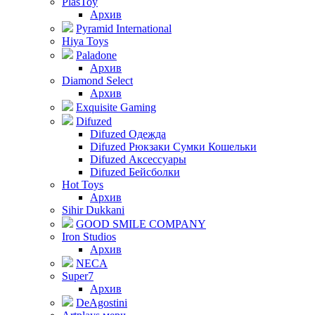
PlasToy
Архив
Pyramid International
Hiya Toys
Paladone
Архив
Diamond Select
Архив
Exquisite Gaming
Difuzed
Difuzed Одежда
Difuzed Рюкзаки Сумки Кошельки
Difuzed Аксессуары
Difuzed Бейсболки
Hot Toys
Архив
Sihir Dukkani
GOOD SMILE COMPANY
Iron Studios
Архив
NECA
Super7
Архив
DeAgostini