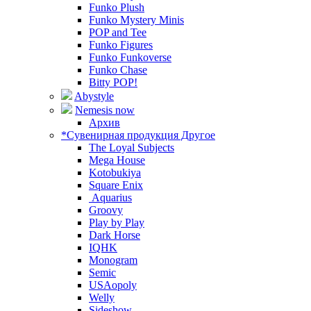
Funko Plush
Funko Mystery Minis
POP and Tee
Funko Figures
Funko Funkoverse
Funko Chase
Bitty POP!
Abystyle
Nemesis now
Архив
*Сувенирная продукция Другое
The Loyal Subjects
Mega House
Kotobukiya
Square Enix
Aquarius
Groovy
Play by Play
Dark Horse
IQHK
Monogram
Semic
USAopoly
Welly
Sideshow