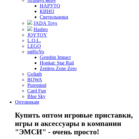
Artplays мерч
НАРУТО
КИНО
Светильники
JADA Toys
Hasbro
JOYTOY
L.O.L.
LEGO
miHoYo
Genshin Impact
Honkai: Star Rail
Zenless Zone Zero
Goliath
BOWA
Puremind
Card Fun
Blue Sky
Оптовикам
Купить оптом игровые приставки,
игры и аксессуары в компании
"ЭМСИ" - очень просто!