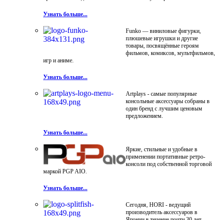
Узнать больше...
Funko — виниловые фигурки,
плюшевые игрушки и другие
товары, посвящённые героям
фильмов, комиксов, мультфильмов,
игр и аниме.
Узнать больше...
Artplays - самые популярные
консольные аксессуары собраны в
один бренд с лучшим ценовым
предложением.
Узнать больше...
Яркие, стильные и удобные в
применении портативные ретро-
консоли под собственной торговой
маркой PGP AIO.
Узнать больше...
Сегодня, HORI - ведущий
производитель аксессуаров в
Японии в течение почти 30 лет.