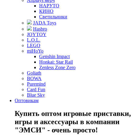
Artplays мерч
НАРУТО
КИНО
Светильники
JADA Toys
Hasbro
JOYTOY
L.O.L.
LEGO
miHoYo
Genshin Impact
Honkai: Star Rail
Zenless Zone Zero
Goliath
BOWA
Puremind
Card Fun
Blue Sky
Оптовикам
Купить оптом игровые приставки,
игры и аксессуары в компании
"ЭМСИ" - очень просто!