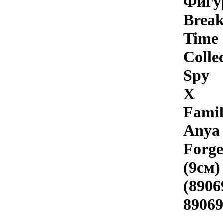
Фигу
Brea
Time
Colle
Spy
X
Fami
Anya
Forge
(9см)
(8906
89069