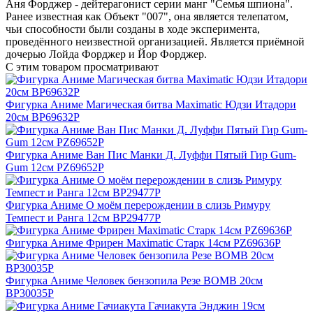
Аня Форджер - дейтерагонист серии манг "Семья шпиона".
Ранее известная как Объект "007", она является телепатом,
чьи способности были созданы в ходе эксперимента,
проведённого неизвестной организацией. Является приёмной
дочерью Лойда Форджер и Йор Форджер.
С этим товаром просматривают
Фигурка Аниме Магическая битва Maximatic Юдзи Итадори
20см BP69632P
Фигурка Аниме Ван Пис Манки Д. Луффи Пятый Гир Gum-
Gum 12см PZ69652P
Фигурка Аниме О моём перерождении в слизь Римуру
Темпест и Ранга 12см BP29477P
Фигурка Аниме Фрирен Maximatic Старк 14см PZ69636P
Фигурка Аниме Человек бензопила Резе BOMB 20см
BP30035P