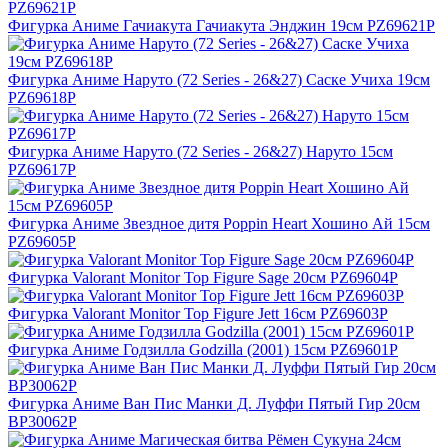
Фигурка Аниме Гачиакута Гачиакута Энджин 19см PZ69621P
Фигурка Аниме Наруто (72 Series - 26&27) Саске Учиха 19см
PZ69618P
Фигурка Аниме Наруто (72 Series - 26&27) Наруто 15см
PZ69617P
Фигурка Аниме Звездное дитя Poppin Heart Хошино Ай 15см
PZ69605P
Фигурка Valorant Monitor Top Figure Sage 20см PZ69604P
Фигурка Valorant Monitor Top Figure Jett 16см PZ69603P
Фигурка Аниме Годзилла Godzilla (2001) 15см PZ69601P
Фигурка Аниме Ван Пис Манки Д. Луффи Пятый Гир 20см
BP30062P