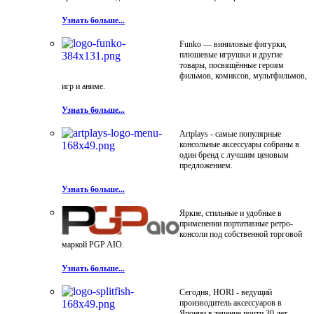
Узнать больше...
Funko — виниловые фигурки,
плюшевые игрушки и другие
товары, посвящённые героям
фильмов, комиксов, мультфильмов,
игр и аниме.
Узнать больше...
Artplays - самые популярные
консольные аксессуары собраны в
один бренд с лучшим ценовым
предложением.
Узнать больше...
Яркие, стильные и удобные в
применении портативные ретро-
консоли под собственной торговой
маркой PGP AIO.
Узнать больше...
Сегодня, HORI - ведущий
производитель аксессуаров в
Японии в течение почти 30 лет.