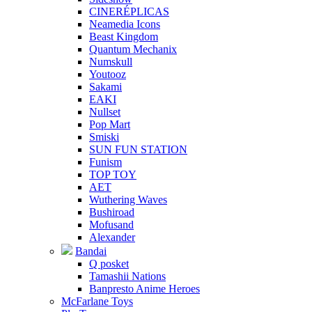
CINERÉPLICAS
Neamedia Icons
Beast Kingdom
Quantum Mechanix
Numskull
Youtooz
Sakami
EAKI
Nullset
Pop Mart
Smiski
SUN FUN STATION
Funism
TOP TOY
AET
Wuthering Waves
Bushiroad
Mofusand
Alexander
Bandai
Q posket
Tamashii Nations
Banpresto Anime Heroes
McFarlane Toys