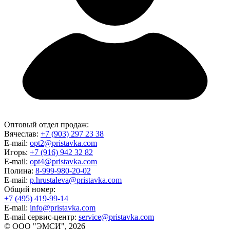
Оптовый отдел продаж:
Вячеслав:
+7 (903) 297 23 38
E-mail:
opt2@pristavka.com
Игорь:
+7 (916) 942 32 82
E-mail:
opt4@pristavka.com
Полина:
8-999-980-20-02
E-mail:
p.hrustaleva@pristavka.com
Общий номер:
+7 (495) 419-99-14
E-mail:
info@pristavka.com
E-mail сервис-центр:
service@pristavka.com
© ООО "ЭМСИ", 2026