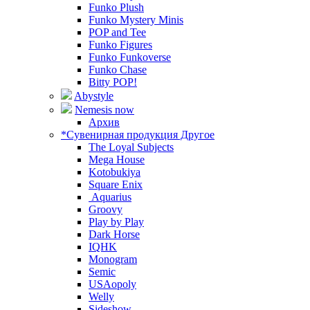
Funko Plush
Funko Mystery Minis
POP and Tee
Funko Figures
Funko Funkoverse
Funko Chase
Bitty POP!
Abystyle
Nemesis now
Архив
*Сувенирная продукция Другое
The Loyal Subjects
Mega House
Kotobukiya
Square Enix
Aquarius
Groovy
Play by Play
Dark Horse
IQHK
Monogram
Semic
USAopoly
Welly
Sideshow