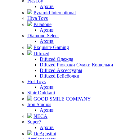
PlasToy
Архив
Pyramid International
Hiya Toys
Paladone
Архив
Diamond Select
Архив
Exquisite Gaming
Difuzed
Difuzed Одежда
Difuzed Рюкзаки Сумки Кошельки
Difuzed Аксессуары
Difuzed Бейсболки
Hot Toys
Архив
Sihir Dukkani
GOOD SMILE COMPANY
Iron Studios
Архив
NECA
Super7
Архив
DeAgostini