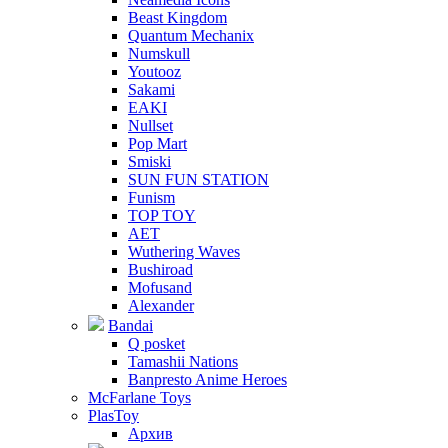
Beast Kingdom
Quantum Mechanix
Numskull
Youtooz
Sakami
EAKI
Nullset
Pop Mart
Smiski
SUN FUN STATION
Funism
TOP TOY
AET
Wuthering Waves
Bushiroad
Mofusand
Alexander
Bandai
Q posket
Tamashii Nations
Banpresto Anime Heroes
McFarlane Toys
PlasToy
Архив