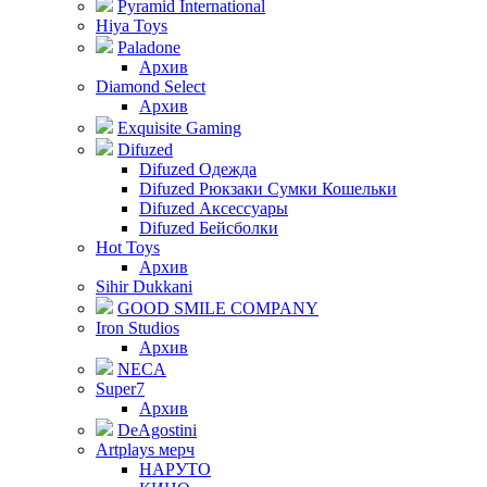
Pyramid International
Hiya Toys
Paladone
Архив
Diamond Select
Архив
Exquisite Gaming
Difuzed
Difuzed Одежда
Difuzed Рюкзаки Сумки Кошельки
Difuzed Аксессуары
Difuzed Бейсболки
Hot Toys
Архив
Sihir Dukkani
GOOD SMILE COMPANY
Iron Studios
Архив
NECA
Super7
Архив
DeAgostini
Artplays мерч
НАРУТО