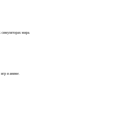
х симуляторах мира.
игр и аниме.