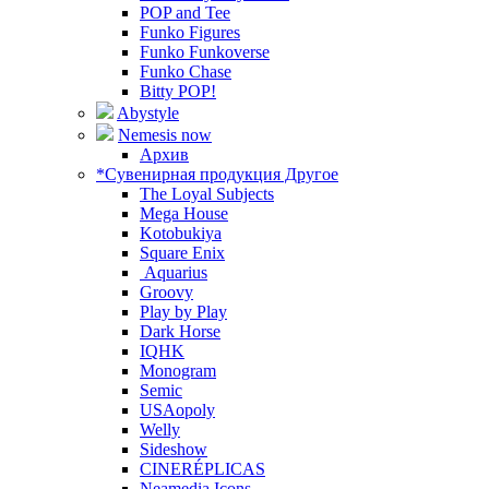
POP and Tee
Funko Figures
Funko Funkoverse
Funko Chase
Bitty POP!
Abystyle
Nemesis now
Архив
*Сувенирная продукция Другое
The Loyal Subjects
Mega House
Kotobukiya
Square Enix
Aquarius
Groovy
Play by Play
Dark Horse
IQHK
Monogram
Semic
USAopoly
Welly
Sideshow
CINERÉPLICAS
Neamedia Icons