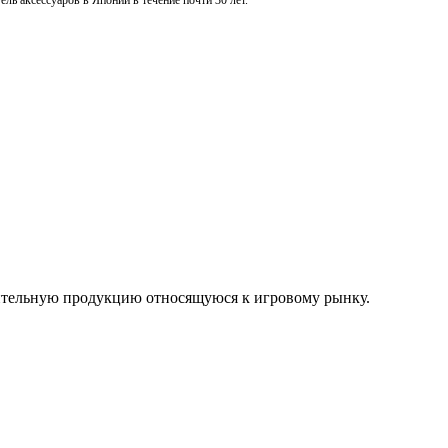
ль аксессуаров в Японии в течение почти 30 лет.
нительную продукцию относящуюся к игровому рынку.