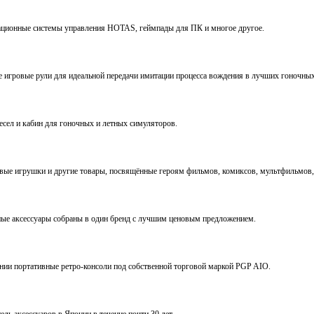
виационные системы управления HOTAS, геймпады для ПК и многое другое.
ve игровые рули для идеальной передачи имитации процесса вождения в лучших гоночны
ресел и кабин для гоночных и летных симуляторов.
е игрушки и другие товары, посвящённые героям фильмов, комиксов, мультфильмов, 
ьные аксессуары собраны в один бренд с лучшим ценовым предложением.
ении портативные ретро-консоли под собственной торговой маркой PGP AIO.